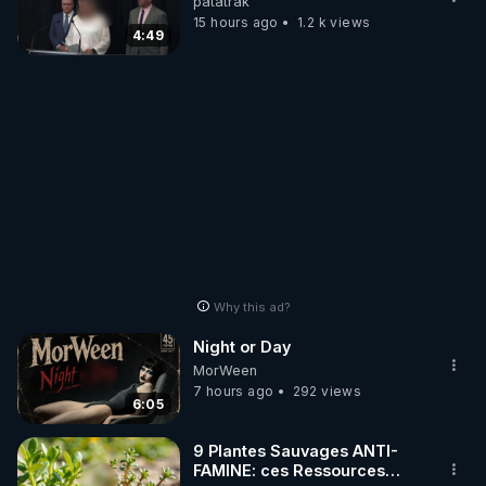
patatrak
15 hours ago
1.2 k views
4:49
Why this ad?
Night or Day
MorWeen
7 hours ago
292 views
6:05
9 Plantes Sauvages ANTI-
FAMINE: ces Ressources