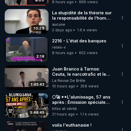
8:00
8 hours ago
669 views
code : REGENERE10

La stupidité de la théorie sur
▶ 30 jours gratuit sur l’application de méditation et 
la responsabilité de l’homme
concernant le dioxyde de
aucune
de bien-être ENVOL :

carbone.
10:29
2 days ago
1.6 k views
Rendez-vous sur 
https://www.envol.app/code
 avec 
le code : REGENERE
2216 - L'état des banques
relais-x
8 hours ago
602 views
2:18
Juan Branco à Tarnos:
Ceuta, le narcotrafic et le
pouvoir en France
La Revue De Brêle
1:45:43
10 hours ago
258 views
🌕🚀 **L'alunissage, 57 ans
après : Émission spéciale
avec John Doe !** 👨 🚀✨
Infos et vérité
3:46:45
21 hours ago
1.1 k views
voila l'euthanasie !