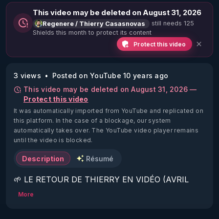
This video may be deleted on August 31, 2026
still needs 125
Regenere / Thierry Casasnovas
Shields this month to protect its content
Protect this video
3 views
Posted on YouTube 10 years ago
This video may be deleted on August 31, 2026 —
Protect this video
It was automatically imported from YouTube and replicated on
this platform.
In the case of a blockage, our system
automatically takes over. The YouTube video player remains
until the video is blocked.
Description
Résumé
🌱 LE RETOUR DE THIERRY EN VIDÉO (AVRIL 
2022)!

More
Découvrez la saison 2 des vidéos sur le nouveau 