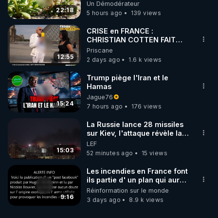
NUTRITIVES&MéDICINALES"gratuite
Un Démodérateur
JARDIN&des Haies
22:18
5 hours ago
139 views
CRISE en FRANCE :
CHRISTIAN COTTEN FAIT
une étrange découverte
Priscane
12:55
2 days ago
1.6 k views
Trump piège l'Iran et le
Hamas
Jague76
15:24
7 hours ago
176 views
La Russie lance 28 missiles
sur Kiev, l'attaque révèle la
faiblesse de Kiev
LEF
15:03
52 minutes ago
15 views
Les incendies en France font
ils partie d' un plan qui aurait
débuté le 11 septembre 2001
Réinformation sur le monde
?
9:16
3 days ago
8.9 k views