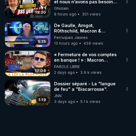
et nous n’avons pas besoin
de nous excuser ! #jw
Ghislain
#jehovah #collegecentral
18:30
8 hours ago
301 views
De Gaulle, Amgot,
R0thschild, Macron &
Pompidou… Macron Claude
Perruques Jaunes
Janvier, GPTV, 18 X 2024
5:35
13 hours ago
436 views
« Fermeture de vos comptes
en banque ! » : Macron
impose une loi folle !
PAROLE LIBRE
17:06
2 days ago
3.9 k views
Dossier séparé - La "langue
de feu" a "Biscarrosse".
JNN
1:19
3 days ago
5.1 k views