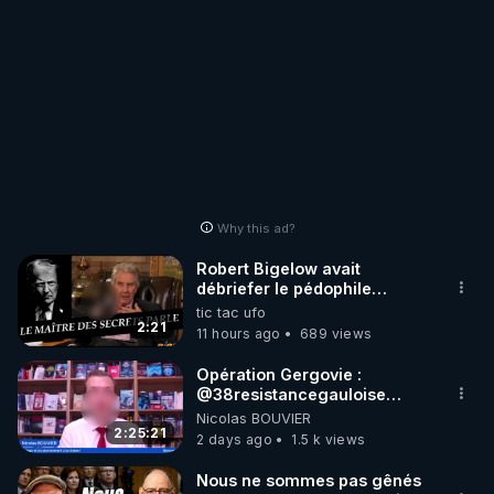
Why this ad?
Robert Bigelow avait
débriefer le pédophile
génocidaire de donald j
tic tac ufo
trump
2:21
11 hours ago
689 views
Opération Gergovie :
‪@38resistancegauloise‬
‪@MarionSigautOfficiel‬
Nicolas BOUVIER
‪@gladysriifard5710‬ Laëtitia
2:25:21
2 days ago
1.5 k views
Nous ne sommes pas gênés