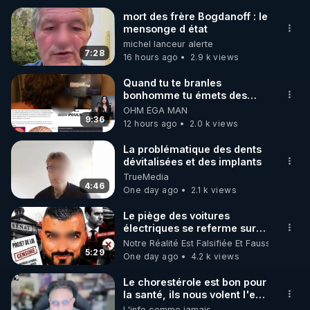
mort des frère Bogdanoff : le
mensonge d état
🌱 INSTAGRAM

michel lanceur alerte
7:28
16 hours ago
2.9 k views
https://www.instagram.com/rdlr_thierrycasasnovas/
http://rgnr.li/instagram
Quand tu te branles
bonhomme tu émets des
ondes ils ont juste omis de
OHM ÉGA MAN
🌱 LA NEWSLETTER

t'expliquer
9:36
12 hours ago
2.0 k views
Pour ne pas rater l’actualité RGNR (stages, 
La problématique des dents
dévitalisées et des implants
http://rgnr.li/news
TrueMedia
4:46
One day ago
2.1 k views
🌱 VIDÉOS NON CENSURÉES SUR ODYSEE 

Toutes les vidéos Youtube sont aussi sur la 
Le piège des voitures
électriques se referme sur
les usagers !
Notre Réalité Est Falsifiée Et Fausse
http://rgnr.li/odysee
5:29
One day ago
4.2 k views
🌱 LES STAGES EN PRÉSENTIEL

Le chorestérole est bon pour
la santé, ils nous volent l'eau
! 😒🤢😡
L'info comme jamais