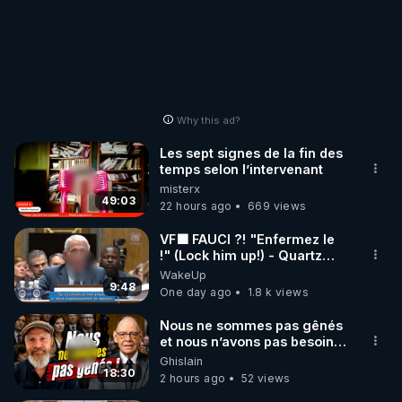
👉 AMÉLIE PAUL

• Tous ses liens : 
http://ameliepaul.com
• Crowdbunker : 
https://crowdbunker.com/@Amelie_Paul
• Facebook : 
Why this ad?
https://www.facebook.com/ameliepaulfanpage
Les sept signes de la fin des
• Twitter : 
https://twitter.com/Amelie_Paul
temps selon l’intervenant
• Youtube : 
misterx
49:03
https://www.youtube.com/@AmeliePaulVerite
22 hours ago
669 views
• Youtube : 
VF🟩 FAUCI ?! "Enfermez le
https://www.youtube.com/@ChaineEntoutefranchis
!" (Lock him up!) - Quartz
e
Traduction
WakeUp
9:48
One day ago
1.8 k views
👉 Générique de fin : Illusion of Divine, de Amélie 
Nous ne sommes pas gênés
et nous n’avons pas besoin
https://youtu.be/Ib0xvafQed0?
de nous excuser ! #jw
Ghislain
#jehovah #collegecentral
18:30
si=tk4RJd0gfoXpS_wv
2 hours ago
52 views