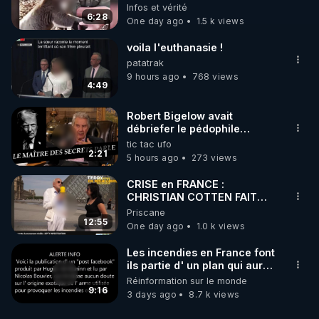
🥹❤️
Infos et vérité
les émissions précédentes (y compris toutes les 
6:28
One day ago
1.5 k views
émissions de l'info en QuestionS), et également 
consulter les sources des informations données, 
voila l'euthanasie !
sur nos canaux :

patatrak
9 hours ago
768 views
4:49
👉 JEAN-JACQUES CRÈVECŒUR :

Robert Bigelow avait
https://formations.emergences.net/iln0002-
débriefer le pédophile
génocidaire de donald j
tic tac ufo
chaineprivee
trump
2:21
5 hours ago
273 views
https://fulllifechannel.com/channel/JeanJacquesCr
CRISE en FRANCE :
evecoeur
CHRISTIAN COTTEN FAIT
une étrange découverte
Priscane
12:55
One day ago
1.0 k views
https://jeanjacquescrevecoeur.com
Les incendies en France font
https://solidarita.net
ils partie d' un plan qui aurait
débuté le 11 septembre 2001
Réinformation sur le monde
?
9:16
3 days ago
8.7 k views
https://odysee.com/@Jean-Jacques-Crevecoeur:f