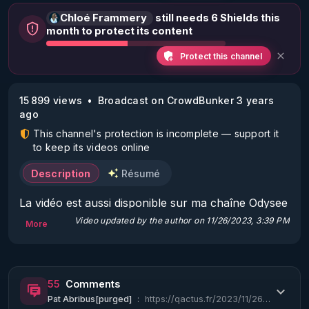
Chloé Frammery
still needs 6 Shields this
month to protect its content
Protect this channel
15 899 views
Broadcast on CrowdBunker 3 years
ago
This channel's protection is incomplete — support it
to keep its videos online
Description
Résumé
La vidéo est aussi disponible sur ma chaîne Odysee 
Video updated by the author on 11/26/2023, 3:39 PM
More
https://odysee.com/@Chloe_F:b/Liberez-l-info-20-
23.11.23:f
55
Comments
Lors de cette 20ème émission de LIBÉREZ L'INFO, 
Pat Abribus[purged]
:
https://qactus.fr/2023/11/26/onu-400-jets-prives-la-derniere-conference-de-lonu-...
nous avons eu le plaisir d'accueillir Guillaume 