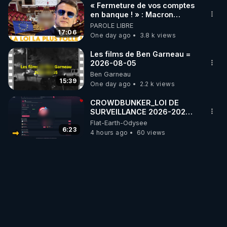
« Fermeture de vos comptes
👉 Sources de mon intervention : 
en banque ! » : Macron
https://chloeframmery.ch/liberez-linfo-n20
impose une loi folle !
PAROLE LIBRE
17:06
One day ago
3.8 k views
Les films de Ben Garneau =
2026-08-05
Ben Garneau
15:39
One day ago
2.2 k views
CROWDBUNKER_LOI DE
SURVEILLANCE 2026-2027
DES RESEAUX SOCIAUX -
Flat-Earth-Odysee
FERMETURE DE COMPTES A
6:23
4 hours ago
60 views
VENIR ?