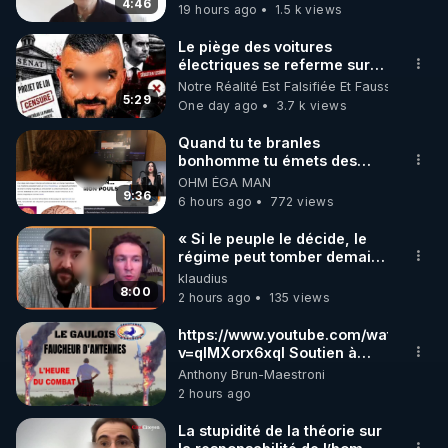
4:46
19 hours ago
1.5 k views
https://crowdbunker.com/v/nyLYQ8WHbQ
– « Next Dose 3 : Faut-il encore des preuves ? » 
Le piège des voitures
électriques se referme sur
les usagers !
Notre Réalité Est Falsifiée Et Fausse
https://www.nextdose.fr/videos-next-dose-3-faut-il-
5:29
One day ago
3.7 k views
encore-des-preuves
 (pour s'inscrire et le voir en 
avant-première, sinon il sera en libre accès dès le 
Quand tu te branles
bonhomme tu émets des
21 décembre 2023)

ondes ils ont juste omis de
OHM ÉGA MAN
t'expliquer
9:36
6 hours ago
772 views
👉 Pour commander le livre "Covid-19 : l'avis de 
« Si le peuple le décide, le
régime peut tomber demain !
https://www.nextdose.fr/produit/covid-
»
klaudius
19_l_avis_deux_soignants_bien_emmerdants
8:00
2 hours ago
135 views
👉 Pour commander le livre "Covid-19 : ce que 
https://www.youtube.com/watch?
v=qlMXorx6xqI Soutien à
https://www.eyrolles.com/Sciences/Livre/injections
tous les gardiens du Vivant
Anthony Brun-Maestroni
-covid-19-ce-que-revele-le-microscope-
2 hours ago
9782377900671
👉 Le site Next Dose : 
https://www.nextdose.fr
La stupidité de la théorie sur