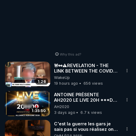
Why this ad?
🚨👀⚠️REVELATION - THE
LINK BETWEEN THE COVID
VACCINE AND CANCER -LIEN
WakeUp
VACCIN COVID ET CANCER
1:26
19 hours ago
656 views
ANTOINE PRÉSENTE
AH2020 LE LIVE 20H ***DU
06/08/2026***
AH2020
1:35:50
3 days ago
6.7 k views
C'est la guerre les gars je
sais pas si vous réalisez on y
est !!!
OHM ÉGA MAN