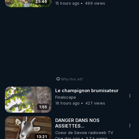
25:46
15 hours ago
499 views
Why this ad?
Le champignon brumisateur
Finalscape
16 hours ago
427 views
1:55
DANGER DANS NOS
ASSIETTES...
Coeur de Savoie radioweb TV
13:21
One day ago
3.7 k views