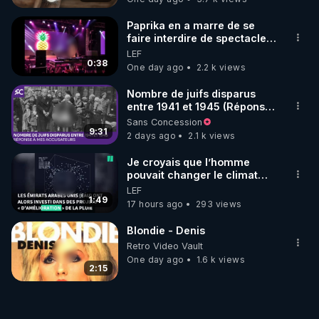
Paprika en a marre de se
faire interdire de spectacle.
Elle décide donc de devenir
LEF
DJ !
0:38
One day ago
2.2 k views
Nombre de juifs disparus
entre 1941 et 1945 (Réponse
à mes accusateurs)
Sans Concession
9:31
2 days ago
2.1 k views
Je croyais que l’homme
pouvait changer le climat
relevait du complotisme…
LEF
Faites tourner !
1:49
17 hours ago
293 views
Blondie - Denis
Retro Video Vault
One day ago
1.6 k views
2:15