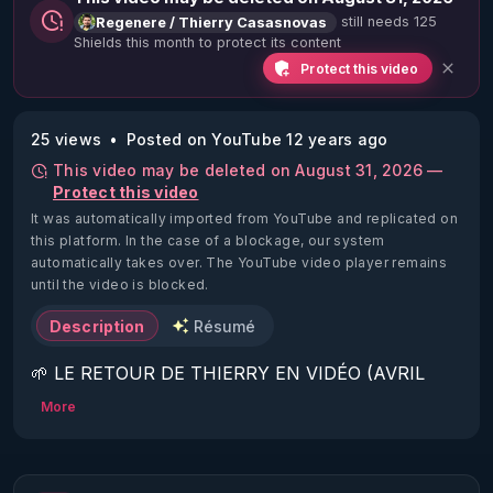
still needs 125
Regenere / Thierry Casasnovas
Shields this month to protect its content
Protect this video
25 views
Posted on YouTube 12 years ago
This video may be deleted on August 31, 2026 —
Protect this video
It was automatically imported from YouTube and replicated on
this platform.
In the case of a blockage, our system
automatically takes over. The YouTube video player remains
until the video is blocked.
Description
Résumé
🌱 LE RETOUR DE THIERRY EN VIDÉO (AVRIL 
2022)!

More
Découvrez la saison 2 des vidéos sur le nouveau 
https://www.rgnr.fr/presentation.html