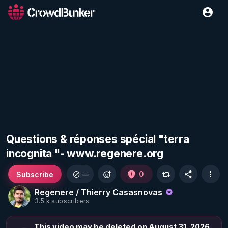
Questions & réponses spécial "terra
incognita "- www.regenere.org
Subscribe
0
—
Regenere / Thierry Casasnovas
3.5 k subscribers
This video may be deleted on August 31, 2026