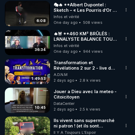
🎭🔥 **Albert Dupontel :
▶ 30 jours gratuit sur l’application de méditation et 
Sketch – « Les Pourris d’Or »
🏆💰**
Infos et vérité
de bien-être ENVOL :

6:08
One day ago
508 views
Rendez-vous sur 
https://www.envol.app/code
 avec 
le code : REGENERE
🔥🚨 **460 KM² BRÛLÉS :
L’ANALYSTE BALANCE TOUT
SUR CETTE IMPOSTURE !**
Infos et vérité
🔥🌲 | GPTV
36:34
One day ago
944 views
Transformation et
Révélations 2 sur 2 - live du
07/08/26
A.D.N.M
1:49:53
2 days ago
2.8 k views
Jouer a Dieu avec la meteo -
Citoicitoyen
DataCenter
10:45
2 days ago
2.5 k views
Ils vivent sans supermarché
ni patron ! (et ils sont
heureux)
Il Y A Toujours L'Espoir