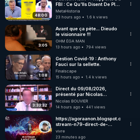
FBI : Ce Qu'Ils Disent De Plus
🌱 INSTAGRAM

Grave Sur Hitler
MetaHistoria
48:00
23 hours ago
1.6 k views
https://www.instagram.com/rdlr_thierrycasasnovas/
http://rgnr.li/instagram
Avant que ça pète... Dieudo
le visionnaire !!!
OHM ÉGA MAN
🌱 LA NEWSLETTER

3:05
13 hours ago
794 views
Pour ne pas rater l’actualité RGNR (stages, 
Gestion Covid-19 : Anthony
Fauci sur la sellette.
http://rgnr.li/news
Finalscape
1:08
15 hours ago
1.4 k views
🌱 VIDÉOS NON CENSURÉES SUR ODYSEE 

Toutes les vidéos Youtube sont aussi sur la 
Direct du 09/08/2026,
présenté par Nicolas
BOUVIER
Nicolas BOUVIER
http://rgnr.li/odysee
3:33:32
14 hours ago
441 views
🌱 LES STAGES EN PRÉSENTIEL

https://agoraanon.blogspot.com/2026
stream-n79-direct-de-
christelle.html
vivre
http://rgnr.li/stages
23 minutes ago