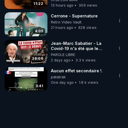
11:22
13 hours ago
309 views
Cerrone - Supernature
Retro Video Vault
21 hours ago
628 views
4:05
Jean-Marc Sabatier - La
Covid-19 n'a été que le
début - L'ARNm & l'ARNm-aa
PAROLE LIBRE
jusqu où auront-t-il ?
26:06
2 days ago
3.3 k views
Aucun effet secondaire !.
patatrak
One day ago
1.8 k views
3:41