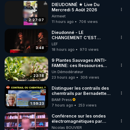
DIEUDONNÉ ★ Live Du
▶ 30 jours gratuit sur l’application de méditation et 
Mercredi 5 Août 2026
Airmeet
de bien-être ENVOL :

2:27:07
11 hours ago
706 views
Rendez-vous sur 
https://www.envol.app/code
 avec 
le code : REGENERE
Dieudonné - LE
CHANGEMENT C'EST
MAINTENANT
LEF
3:48
18 hours ago
970 views
9 Plantes Sauvages ANTI-
FAMINE: ces Ressources
NUTRITIVES&MéDICINALES"gratuite
Un Démodérateur
JARDIN&des Haies
22:18
23 hours ago
306 views
Distinguer les contrails des
chemtrails par Bernadette
Bihin
BAM! Press
1:59:23
7 hours ago
253 views
Conférence sur les ondes
électromagnétiques par
Grégoire Caustru et Bart de
Nicolas BOUVIER