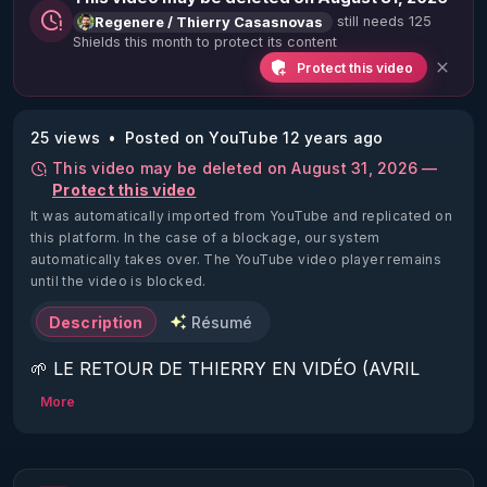
still needs 125
Regenere / Thierry Casasnovas
Shields this month to protect its content
Protect this video
25 views
Posted on YouTube 12 years ago
This video may be deleted on August 31, 2026 —
Protect this video
It was automatically imported from YouTube and replicated on
this platform.
In the case of a blockage, our system
automatically takes over. The YouTube video player remains
until the video is blocked.
Description
Résumé
🌱 LE RETOUR DE THIERRY EN VIDÉO (AVRIL 
2022)!

More
Découvrez la saison 2 des vidéos sur le nouveau 
https://www.rgnr.fr/presentation.html