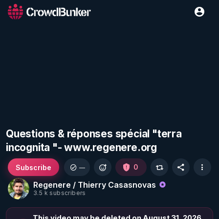
Questions & réponses spécial "terra
incognita "- www.regenere.org
Subscribe
0
—
Regenere / Thierry Casasnovas
3.5 k subscribers
This video may be deleted on August 31, 2026