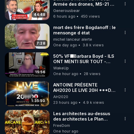
Armée des drones, MS-21 en
🌱 INSTAGRAM

série, missiles coréens.
Generousbear
07.08.2026.
44:48
6 hours ago
450 views
https://www.instagram.com/rdlr_thierrycasasnovas/
http://rgnr.li/instagram
mort des frère Bogdanoff : le
mensonge d état
michel lanceur alerte
🌱 LA NEWSLETTER

7:28
One day ago
3.8 k views
Pour ne pas rater l’actualité RGNR (stages, 
50% VF🟩Barbara Boyd - ILS
ONT MENTI SUR TOUT -
http://rgnr.li/news
Jocelyne Traduction
WakeUp
15:56
One hour ago
28 views
🌱 VIDÉOS NON CENSURÉES SUR ODYSEE 

Toutes les vidéos Youtube sont aussi sur la 
ANTOINE PRÉSENTE
AH2020 LE LIVE 20H ***DU
06/08/2026***
AH2020
http://rgnr.li/odysee
1:35:50
23 hours ago
4.9 k views
🌱 LES STAGES EN PRÉSENTIEL

Les architectes au-dessus
des architectes Le Plan
Arcanique documente les
FreeDom
http://rgnr.li/stages
constructions des
One hour ago