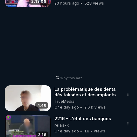
Wever !
2:13:08
23 hours ago
528 views
Why this ad?
La problématique des dents
dévitalisées et des implants
TrueMedia
4:46
One day ago
2.6 k views
2216 - L'état des banques
relais-x
One day ago
1.8 k views
2:18