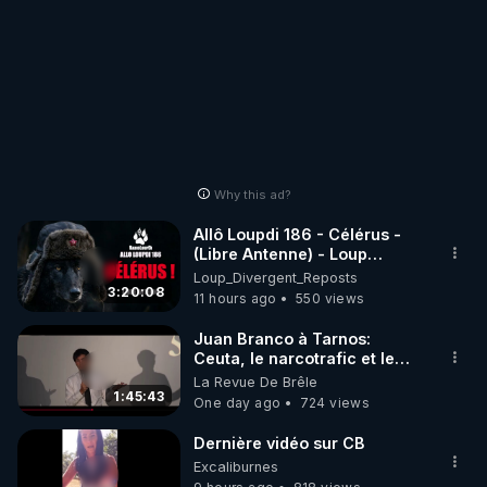
Why this ad?
Allô Loupdi 186 - Célérus -
(Libre Antenne) - Loup
Divergent 2026.08.06
Loup_Divergent_Reposts
3:20:08
11 hours ago
550 views
Juan Branco à Tarnos:
Ceuta, le narcotrafic et le
pouvoir en France
La Revue De Brêle
1:45:43
One day ago
724 views
Dernière vidéo sur CB
Excaliburnes