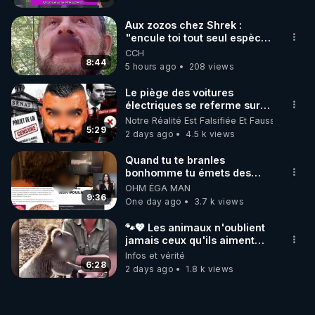
Aux zozos chez Shrek :
"encule toi tout seul espèce
de mal polish"
CCH
8:44
5 hours ago
208 views
Le piège des voitures
électriques se referme sur
les usagers !
Notre Réalité Est Falsifiée Et Fausse
5:29
2 days ago
4.5 k views
Quand tu te branles
bonhomme tu émets des
ondes ils ont juste omis de
OHM ÉGA MAN
t'expliquer
9:36
One day ago
3.7 k views
🐾💖 Les animaux n'oublient
jamais ceux qu'ils aiment…
🥹❤️
Infos et vérité
6:28
2 days ago
1.8 k views