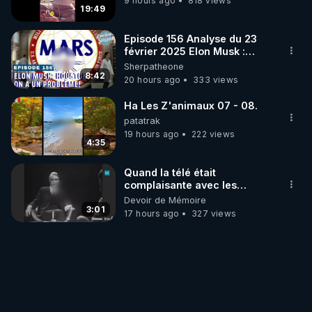
9 hours ago
818 views
19:49
Episode 156 Analyse du 23
février 2025 Elon Musk :
Houston , on a un problème !
Sherpatheone
8:42
20 hours ago
333 views
Ha Les Z'animaux 07 - 08.
patatrak
19 hours ago
222 views
4:35
Quand la télé était
complaisante avec les
pédophiles
Devoir de Mémoire
3:01
17 hours ago
327 views