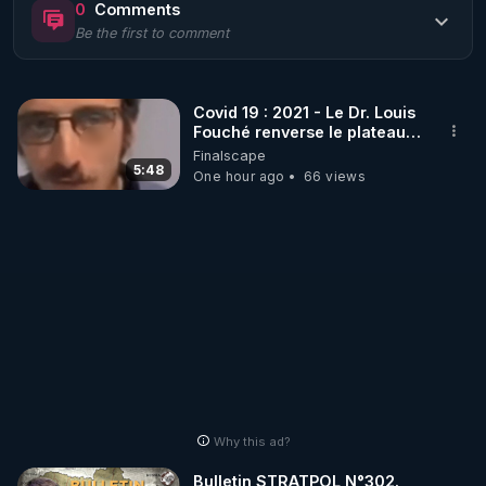
0
Comments
Be the first to comment
🌱 LE MAGAZINE RÉGÉNÈRE 

http://rgnr.li/ymag
Covid 19 : 2021 - Le Dr. Louis
Fouché renverse le plateau
🌱 LA BOUTIQUE DU MAGAZINE

de CNews !
Finalscape
Pour obtenir les anciens numéros que vous avez 
5:48
One hour ago
66 views
https://boutique.magazine-regenere.fr/
🌱 FIL TELEGRAM

Écoutez les podcasts gratuits de Thierry et les 
https://t.me/rgnr_fr
🌱 FACEBOOK

Why this ad?
http://rgnr.li/facebook
Bulletin STRATPOL N°302.