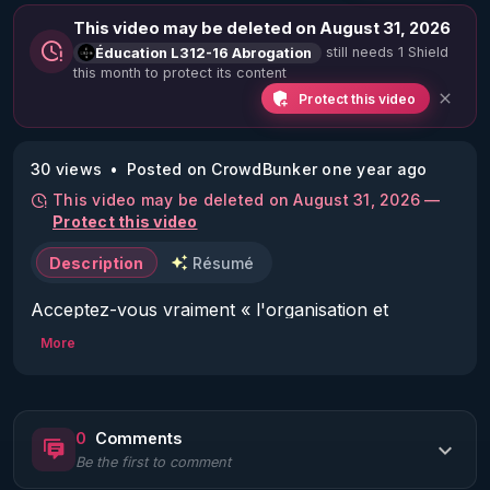
This video may be deleted on August 31, 2026
still needs 1 Shield
Éducation L312-16 Abrogation
this month to protect its content
Protect this video
30 views
Posted on CrowdBunker one year ago
This video may be deleted on August 31, 2026 —
Protect this video
Description
Résumé
Acceptez-vous vraiment « l'organisation et 
l'animation des trois séances » d'« Éducation à la 
More
Sexualité » ?

#EducationL31216Abrogation
0
Comments
Be the first to comment