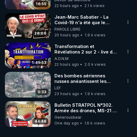
16:55
22 hours ago
2.1 k views
Jean-Marc Sabatier - La
Covid-19 n'a été que le
début - L'ARNm & l'ARNm-aa
PAROLE LIBRE
jusqu où auront-t-il ?
26:06
20 hours ago
1.9 k views
Transformation et
Révélations 2 sur 2 - live du
07/08/26
A.D.N.M
1:49:53
22 hours ago
2.0 k views
Des bombes aériennes
russes anéantissent les
centres de contrôle de
LEF
drones de 3 brigades
0:33
23 hours ago
1.9 k views
ukrainienne
Bulletin STRATPOL N°302.
Armée des drones, MS-21 en
série, missiles coréens.
Generousbear
07.08.2026.
44:48
One day ago
1.6 k views