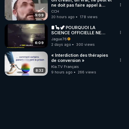
ne doit pas faire appel à
l'intelligence artificielle
CCH
5:09
20 hours ago
178 views
🛢 🦕 🦖 POURQUOI LA
SCIENCE OFFICIELLE NE
CONNAÎT-ELLE PAS LA VRAIE
Jague76
ORIGINE DU PÉTROLE ?
6:09
2 days ago
300 views
« Interdiction des thérapies
de conversion »
Kla.TV Français
8:32
9 hours ago
266 views