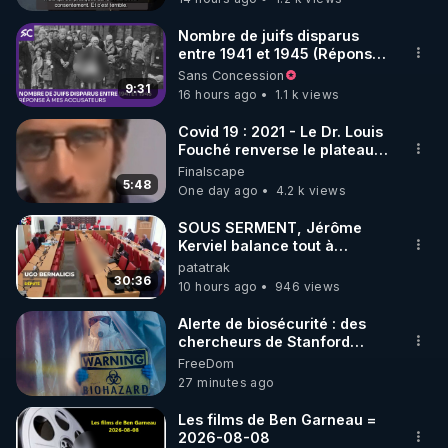
Nombre de juifs disparus
entre 1941 et 1945 (Réponse
à mes accusateurs)
Sans Concession
9:31
16 hours ago
1.1 k views
Covid 19 : 2021 - Le Dr. Louis
Fouché renverse le plateau
de CNews !
Finalscape
5:48
One day ago
4.2 k views
SOUS SERMENT, Jérôme
Kerviel balance tout à
l'Assemblée !
patatrak
30:36
10 hours ago
946 views
Alerte de biosécurité : des
chercheurs de Stanford
utilisent l’IA pour concevoir
FreeDom
16 virus ***
27 minutes ago
https://www.aubedigitale.com/alerte-
de-biosecurite-des-
Les films de Ben Garneau =
chercheurs-de-stanford-
2026-08-08