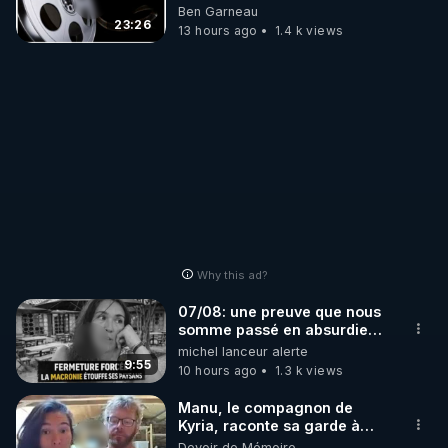
utilisent-lia-pour-concevoir-
Ben Garneau
16-virus/
23:26
13 hours ago
1.4 k views
Why this ad?
07/08: une preuve que nous
somme passé en absurdie
une dictature qui veut faire
michel lanceur alerte
taire ses opposant !
9:55
10 hours ago
1.3 k views
Manu, le compagnon de
Kyria, raconte sa garde à
vue musclée. PARTAGEZ!
Devoir de Mémoire