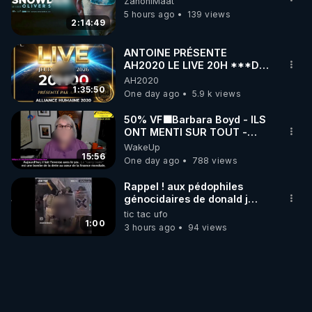
ZanoniMaat
5 hours ago
139 views
2:14:49
ANTOINE PRÉSENTE
AH2020 LE LIVE 20H ***DU
06/08/2026***
AH2020
1:35:50
One day ago
5.9 k views
50% VF🟩Barbara Boyd - ILS
ONT MENTI SUR TOUT -
Jocelyne Traduction
WakeUp
15:56
One day ago
788 views
Rappel ! aux pédophiles
génocidaires de donald j
trump et ses supporters
tic tac ufo
trumpistes 424et 666.
1:00
3 hours ago
94 views