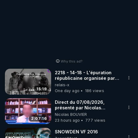
Why this ad?
2218 - 14-18 - L'épuration
républicaine organisée par
les frères de la truelle
relais-x
15:19
One day ago
186 views
Direct du 07/08/2026,
présenté par Nicolas
BOUVIER
Nicolas BOUVIER
2:07:16
23 hours ago
777 views
SNOWDEN VF 2016