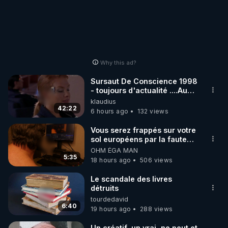
Why this ad?
Sursaut De Conscience 1998
- toujours d'actualité ....Au
Dela Du Réel
klaudius
42:22
6 hours ago
132 views
Vous serez frappés sur votre
sol européens par la faute
des dirigeants qui s'en
OHM ÉGA MAN
mettent dans le nez
5:35
18 hours ago
506 views
Le scandale des livres
détruits
tourdedavid
6:40
19 hours ago
288 views
Un créatif, un vrai, ne peut et