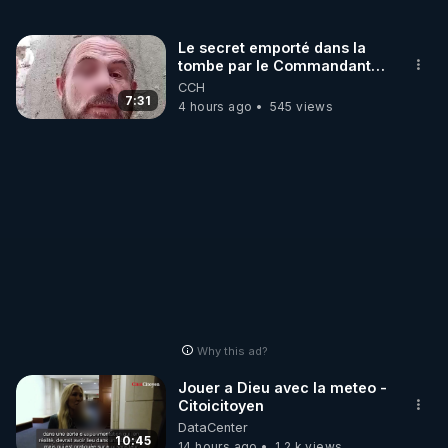
Le secret emporté dans la
tombe par le Commandant
Cousteau le 25 juin 1997
CCH
7:31
4 hours ago
545 views
Why this ad?
Jouer a Dieu avec la meteo -
Citoicitoyen
DataCenter
10:45
14 hours ago
1.2 k views