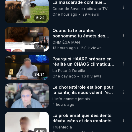
La mascarade continue...
Coeur de Savoie radioweb TV
One hour ago
29 views
5:22
Quand tu te branles
bonhomme tu émets des
ondes ils ont juste omis de
OHM ÉGA MAN
t'expliquer
9:36
13 hours ago
2.0 k views
Pourquoi HAARP prépare en
réalité un CHAOS climatique,
on répond
La Puce à l'oreille
34:31
One day ago
1.6 k views
Le chorestérole est bon pour
la santé, ils nous volent l'eau
! 😒🤢😡
L'info comme jamais
https://odysee.com/@anonyme:d3/C
4 hours ago
La problématique des dents
dévitalisées et des implants
TrueMedia
4:46