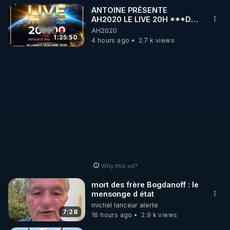
ANTOINE PRÉSENTE
do PCB 
https://bit.ly/3S5BcWx
AH2020 LE LIVE 20H ***DU
06/08/2026***
AH2020
1:35:50
4 hours ago
2.7 k views
Why this ad?
mort des frère Bogdanoff : le
mensonge d état
michel lanceur alerte
7:28
16 hours ago
2.9 k views