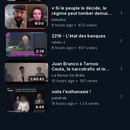
« Si le peuple le décide, le
régime peut tomber demain !
»
klaudius
8:00
8 hours ago
672 views
2216 - L'état des banques
relais-x
8 hours ago
607 views
2:18
Juan Branco à Tarnos:
Ceuta, le narcotrafic et le
pouvoir en France
La Revue De Brêle
1:45:43
10 hours ago
261 views
voila l'euthanasie !
patatrak
15 hours ago
1.2 k views
4:49