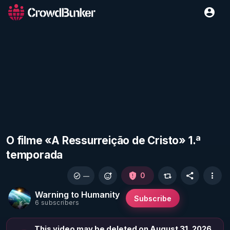
O filme «A Ressurreição de Cristo» 1.ª
temporada
0
—
Warning to Humanity
Subscribe
6 subscribers
This video may be deleted on August 31, 2026