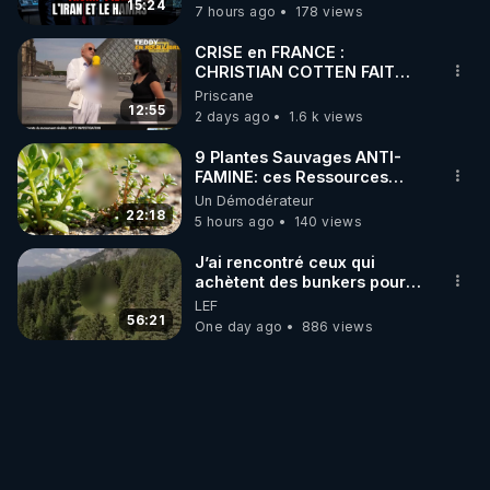
15:24
7 hours ago
178 views
CRISE en FRANCE :
CHRISTIAN COTTEN FAIT
une étrange découverte
Priscane
12:55
2 days ago
1.6 k views
9 Plantes Sauvages ANTI-
FAMINE: ces Ressources
NUTRITIVES&MéDICINALES"gratuite
Un Démodérateur
JARDIN&des Haies
22:18
5 hours ago
140 views
J’ai rencontré ceux qui
achètent des bunkers pour
survivre à la fin du monde
LEF
56:21
One day ago
886 views