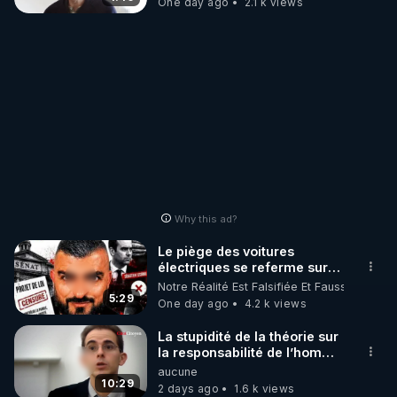
One day ago
2.1 k views
Why this ad?
Le piège des voitures
électriques se referme sur
les usagers !
Notre Réalité Est Falsifiée Et Fausse
5:29
One day ago
4.2 k views
La stupidité de la théorie sur
la responsabilité de l’homme
concernant le dioxyde de
aucune
carbone.
10:29
2 days ago
1.6 k views