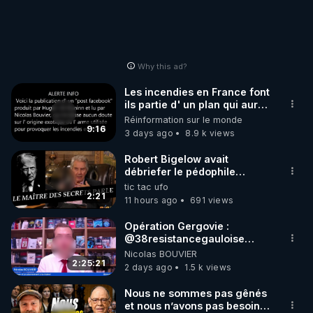
Why this ad?
Les incendies en France font
ils partie d' un plan qui aurait
débuté le 11 septembre 2001
Réinformation sur le monde
?
9:16
3 days ago
8.9 k views
Robert Bigelow avait
débriefer le pédophile
génocidaire de donald j
tic tac ufo
trump
2:21
11 hours ago
691 views
Opération Gergovie :
‪@38resistancegauloise‬
‪@MarionSigautOfficiel‬
Nicolas BOUVIER
‪@gladysriifard5710‬ Laëtitia
2:25:21
2 days ago
1.5 k views
Nous ne sommes pas gênés
et nous n’avons pas besoin