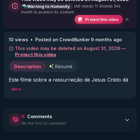
still needs 11 Shields this
Warning to Humanity
month to protect its content
Protect this video
10 views
Posted on CrowdBunker 9 months ago
This video may be deleted on August 31, 2026 —
Protect this video
Description
Résumé
Este filme sobre a ressurreição de Jesus Cristo dá 
testemunho da verdade segundo o Evangelho.

More
O filme «A Ressurreição de Cristo»

Links para o filme «A Ressurreição de Cristo» 1.ª 
temporada:

0
Comments
Be the first to comment
https://vkpatriarhat.org/pg/ressurreicao-cristo-1a-
temporada/
Inscreva-se para receber os boletins informativos 