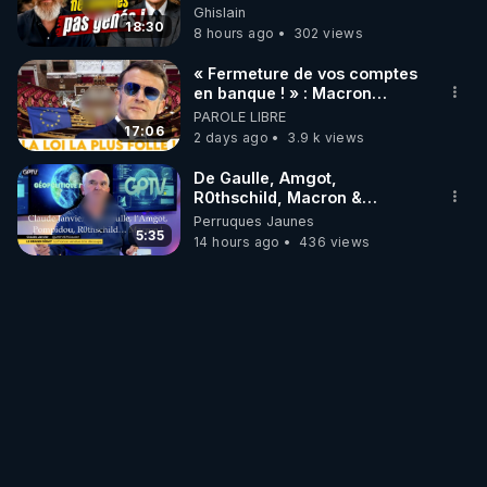
de nous excuser ! #jw
Ghislain
#jehovah #collegecentral
18:30
8 hours ago
302 views
« Fermeture de vos comptes
en banque ! » : Macron
impose une loi folle !
PAROLE LIBRE
17:06
2 days ago
3.9 k views
De Gaulle, Amgot,
R0thschild, Macron &
Pompidou… Macron Claude
Perruques Jaunes
Janvier, GPTV, 18 X 2024
5:35
14 hours ago
436 views