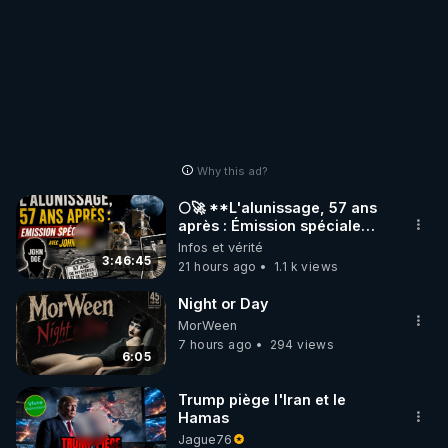
Why this ad?
🌕🚀 **L'alunissage, 57 ans
après : Émission spéciale
avec John Doe !** 👨 🚀✨
Infos et vérité
3:46:45
21 hours ago
1.1 k views
Night or Day
MorWeen
7 hours ago
294 views
6:05
Trump piège l'Iran et le
Hamas
Jague76