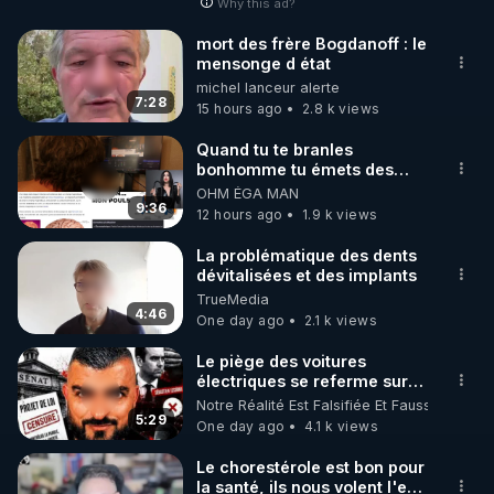
Why this ad?
________________

mort des frère Bogdanoff : le
mensonge d état
▶ Facebook RGNR : 
michel lanceur alerte
https://www.facebook.com/thierry.rgnr/
7:28
15 hours ago
2.8 k views
▶ Instagram RGNR : 
https://www.instagram.com/stories/thierrycasasnov
Quand tu te branles
bonhomme tu émets des
asrgnre/
ondes ils ont juste omis de
OHM ÉGA MAN
▶ Site RGNR : 
https://www.regenere.org
t'expliquer
9:36
12 hours ago
1.9 k views
▶ Site Rencontres de la Régénération : 
http://www.rencontres-regeneration.com/
La problématique des dents
dévitalisées et des implants
▶ Instagram RDLR : 
TrueMedia
https://www.instagram.com/rdlr_thierrycasasnovas/
4:46
One day ago
2.1 k views
Le piège des voitures
électriques se referme sur
les usagers !
Notre Réalité Est Falsifiée Et Fausse
5:29
One day ago
4.1 k views
Le chorestérole est bon pour
la santé, ils nous volent l'eau