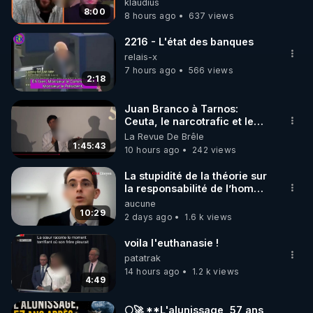
klaudius
8:00
8 hours ago
637 views
2216 - L'état des banques
relais-x
7 hours ago
566 views
2:18
Juan Branco à Tarnos:
Ceuta, le narcotrafic et le
pouvoir en France
La Revue De Brêle
1:45:43
10 hours ago
242 views
La stupidité de la théorie sur
la responsabilité de l’homme
concernant le dioxyde de
aucune
carbone.
10:29
2 days ago
1.6 k views
voila l'euthanasie !
patatrak
14 hours ago
1.2 k views
4:49
🌕🚀 **L'alunissage, 57 ans