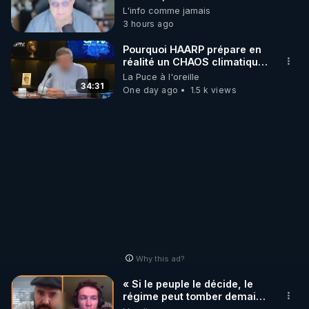
! 😒🤢😡
L'info comme jamais
https://odysee.com/@anonyme:d3/C
3 hours ago
Pourquoi HAARP prépare en
réalité un CHAOS climatique,
on répond
La Puce à l'oreille
34:31
One day ago
1.5 k views
Why this ad?
« Si le peuple le décide, le
régime peut tomber demain !
»