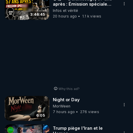
après : Émission spéciale
avec John Doe !** 👨 🚀✨
Infos et vérité
3:46:45
20 hours ago
1.1 k views
Why this ad?
Night or Day
MorWeen
7 hours ago
276 views
6:05
Trump piège l'Iran et le