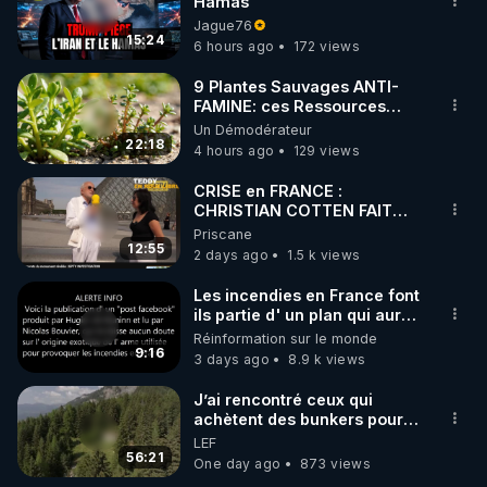
Hamas
Jague76
15:24
6 hours ago
172 views
9 Plantes Sauvages ANTI-
FAMINE: ces Ressources
NUTRITIVES&MéDICINALES"gratuite
Un Démodérateur
JARDIN&des Haies
22:18
4 hours ago
129 views
CRISE en FRANCE :
CHRISTIAN COTTEN FAIT
une étrange découverte
Priscane
12:55
2 days ago
1.5 k views
Les incendies en France font
ils partie d' un plan qui aurait
débuté le 11 septembre 2001
Réinformation sur le monde
?
9:16
3 days ago
8.9 k views
J’ai rencontré ceux qui
achètent des bunkers pour
survivre à la fin du monde
LEF
56:21
One day ago
873 views