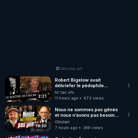
Why this ad?
Robert Bigelow avait
débriefer le pédophile
génocidaire de donald j
tic tac ufo
trump
2:21
11 hours ago
673 views
Nous ne sommes pas gênés
et nous n’avons pas besoin
de nous excuser ! #jw
Ghislain
#jehovah #collegecentral
18:30
7 hours ago
289 views