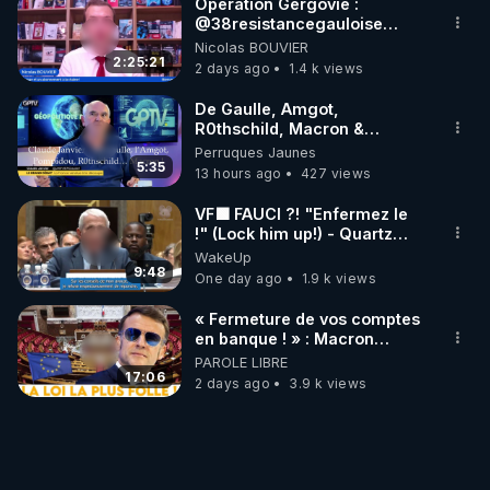
Opération Gergovie :
‪@38resistancegauloise‬
‪@MarionSigautOfficiel‬
Nicolas BOUVIER
‪@gladysriifard5710‬ Laëtitia
2:25:21
2 days ago
1.4 k views
De Gaulle, Amgot,
R0thschild, Macron &
Pompidou… Macron Claude
Perruques Jaunes
Janvier, GPTV, 18 X 2024
5:35
13 hours ago
427 views
VF🟩 FAUCI ?! "Enfermez le
!" (Lock him up!) - Quartz
Traduction
WakeUp
9:48
One day ago
1.9 k views
« Fermeture de vos comptes
en banque ! » : Macron
impose une loi folle !
PAROLE LIBRE
17:06
2 days ago
3.9 k views