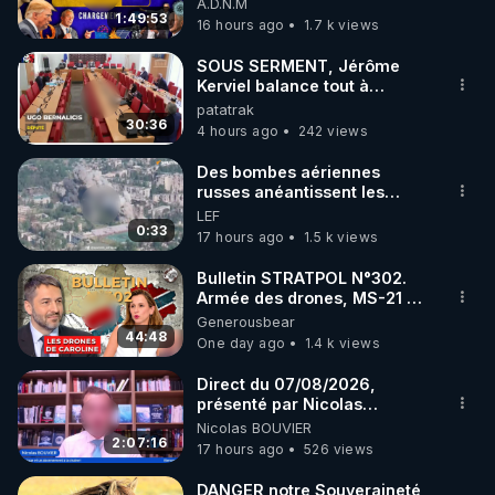
A.D.N.M
1:49:53
16 hours ago
1.7 k views
SOUS SERMENT, Jérôme
Kerviel balance tout à
l'Assemblée !
patatrak
30:36
4 hours ago
242 views
Des bombes aériennes
russes anéantissent les
centres de contrôle de
LEF
drones de 3 brigades
0:33
17 hours ago
1.5 k views
ukrainienne
Bulletin STRATPOL N°302.
Armée des drones, MS-21 en
série, missiles coréens.
Generousbear
07.08.2026.
44:48
One day ago
1.4 k views
Direct du 07/08/2026,
présenté par Nicolas
BOUVIER
Nicolas BOUVIER
2:07:16
17 hours ago
526 views
DANGER notre Souveraineté