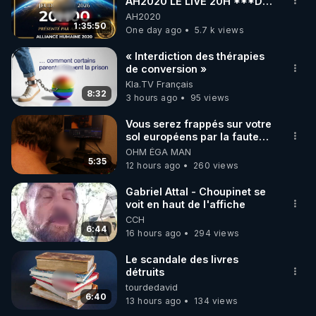
AH2020 LE LIVE 20H ***DU
06/08/2026***
AH2020
1:35:50
One day ago
5.7 k views
« Interdiction des thérapies
de conversion »
Kla.TV Français
8:32
3 hours ago
95 views
Vous serez frappés sur votre
sol européens par la faute
des dirigeants qui s'en
OHM ÉGA MAN
mettent dans le nez
5:35
12 hours ago
260 views
Gabriel Attal - Choupinet se
voit en haut de l'affiche
CCH
6:44
16 hours ago
294 views
Le scandale des livres
détruits
tourdedavid
6:40
13 hours ago
134 views