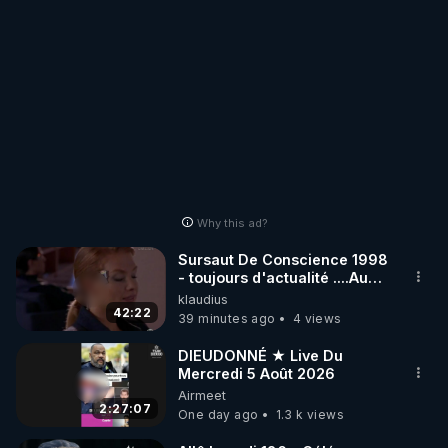
Why this ad?
Sursaut De Conscience 1998
- toujours d'actualité ....Au
Dela Du Réel
klaudius
42:22
39 minutes ago
4 views
DIEUDONNÉ ★ Live Du
Mercredi 5 Août 2026
Airmeet
2:27:07
One day ago
1.3 k views