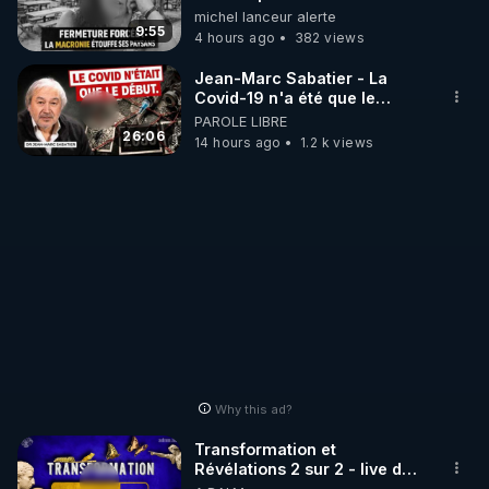
une dictature qui veut faire
michel lanceur alerte
taire ses opposant !
9:55
4 hours ago
382 views
Jean-Marc Sabatier - La
Covid-19 n'a été que le
début - L'ARNm & l'ARNm-aa
PAROLE LIBRE
jusqu où auront-t-il ?
26:06
14 hours ago
1.2 k views
Why this ad?
Transformation et
Révélations 2 sur 2 - live du
07/08/26