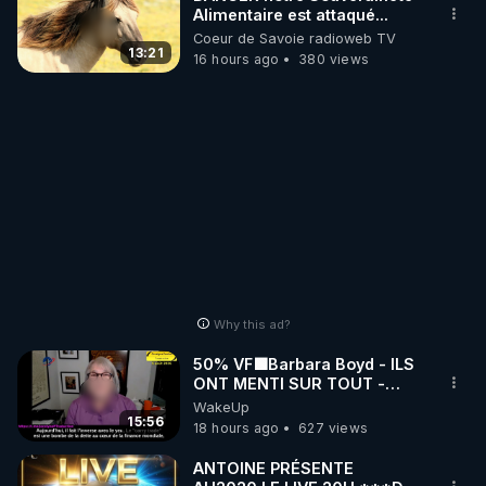
Alimentaire est attaqué...
Coeur de Savoie radioweb TV
13:21
16 hours ago
380 views
Why this ad?
50% VF🟩Barbara Boyd - ILS
ONT MENTI SUR TOUT -
Jocelyne Traduction
WakeUp
15:56
18 hours ago
627 views
ANTOINE PRÉSENTE