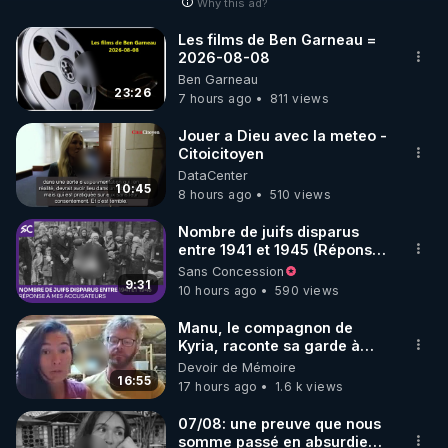
Why this ad?
________________

Les films de Ben Garneau =
2026-08-08
▶ Facebook RGNR : 
Ben Garneau
https://www.facebook.com/thierry.rgnr/
23:26
7 hours ago
811 views
▶ Instagram RGNR : 
https://www.instagram.com/stories/thierrycasasnov
Jouer a Dieu avec la meteo -
Citoicitoyen
asrgnre/
DataCenter
▶ Site RGNR : 
https://www.regenere.org
10:45
8 hours ago
510 views
▶ Site Rencontres de la Régénération : 
http://www.rencontres-regeneration.com/
Nombre de juifs disparus
entre 1941 et 1945 (Réponse
▶ Instagram RDLR : 
à mes accusateurs)
Sans Concession
https://www.instagram.com/rdlr_thierrycasasnovas/
9:31
10 hours ago
590 views
Manu, le compagnon de
Kyria, raconte sa garde à
vue musclée. PARTAGEZ!
Devoir de Mémoire
16:55
17 hours ago
1.6 k views
07/08: une preuve que nous
somme passé en absurdie