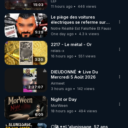
LEF
15:03
11 hours ago
446 views
Le piège des voitures
électriques se referme sur
les usagers !
Notre Réalité Est Falsifiée Et Fausse
5:29
One day ago
4.3 k views
2217 - Le métal - Or
relais-x
16 hours ago
551 views
3:20
DIEUDONNÉ ★ Live Du
Mercredi 5 Août 2026
Airmeet
2:27:07
3 hours ago
142 views
Night or Day
MorWeen
18 hours ago
494 views
6:05
🌕🚀 **L'alunissage, 57 ans