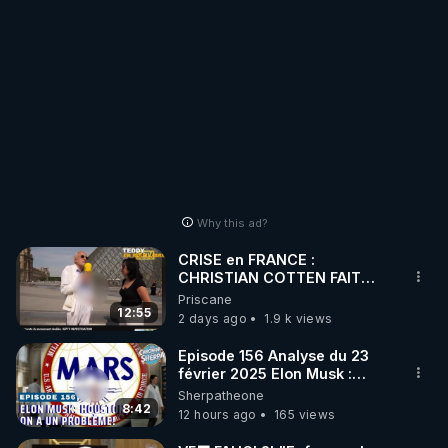
Why this ad?
CRISE en FRANCE :
CHRISTIAN COTTEN FAIT
une étrange découverte
Priscane
12:55
2 days ago
1.9 k views
Episode 156 Analyse du 23
février 2025 Elon Musk :
Houston , on a un problème !
Sherpatheone
8:42
12 hours ago
165 views