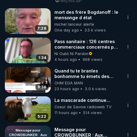
Why this ad?
________________

mort des frère Bogdanoff : le
mensonge d état
▶ Facebook RGNR : 
michel lanceur alerte
https://www.facebook.com/thierry.rgnr/
7:28
One day ago
3.5 k views
▶ Instagram RGNR : 
https://www.instagram.com/stories/thierrycasasnov
Pass sanitaire : 126 centres
commerciaux concernés par
asrgnre/
l'obligation dans toute la
Ni Oubli Ni Pardon
▶ Site RGNR : 
https://www.regenere.org
France
1:34
4 hours ago
968 views
▶ Site Rencontres de la Régénération : 
http://www.rencontres-regeneration.com/
Quand tu te branles
bonhomme tu émets des
▶ Instagram RDLR : 
ondes ils ont juste omis de
OHM ÉGA MAN
https://www.instagram.com/rdlr_thierrycasasnovas/
t'expliquer
9:36
23 hours ago
3.0 k views
La mascarade continue...
Coeur de Savoie radioweb TV
11 hours ago
514 views
5:22
Message pour
Message pour
CROWDBUNKER : Aux
CROWDBUNKER : Aux