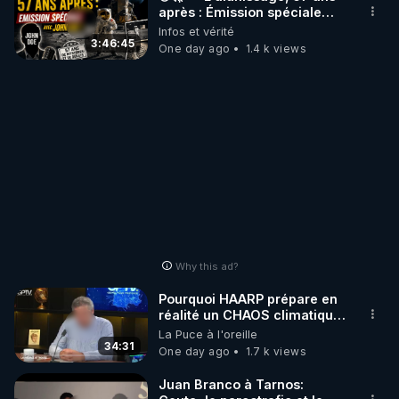
après : Émission spéciale
avec John Doe !** 👨 🚀✨
Infos et vérité
3:46:45
One day ago
1.4 k views
Why this ad?
Pourquoi HAARP prépare en
réalité un CHAOS climatique,
on répond
La Puce à l'oreille
34:31
One day ago
1.7 k views
Juan Branco à Tarnos: