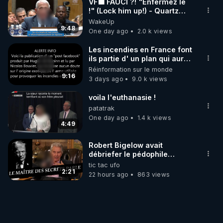
VF🟩 FAUCI ?! "Enfermez le
!" (Lock him up!) - Quartz
Traduction
WakeUp
9:48
One day ago
2.0 k views
Les incendies en France font
ils partie d' un plan qui aurait
débuté le 11 septembre 2001
Réinformation sur le monde
?
9:16
3 days ago
9.0 k views
voila l'euthanasie !
patatrak
One day ago
1.4 k views
4:49
Robert Bigelow avait
débriefer le pédophile
génocidaire de donald j
tic tac ufo
trump
2:21
22 hours ago
863 views