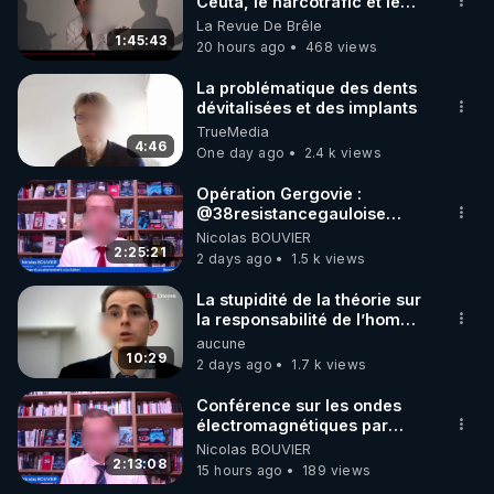
Ceuta, le narcotrafic et le
pouvoir en France
La Revue De Brêle
1:45:43
20 hours ago
468 views
La problématique des dents
dévitalisées et des implants
TrueMedia
4:46
One day ago
2.4 k views
Opération Gergovie :
‪@38resistancegauloise‬
‪@MarionSigautOfficiel‬
Nicolas BOUVIER
‪@gladysriifard5710‬ Laëtitia
2:25:21
2 days ago
1.5 k views
La stupidité de la théorie sur
la responsabilité de l’homme
concernant le dioxyde de
aucune
carbone.
10:29
2 days ago
1.7 k views
Conférence sur les ondes
électromagnétiques par
Grégoire Caustru et Bart de
Nicolas BOUVIER
Wever !
2:13:08
15 hours ago
189 views