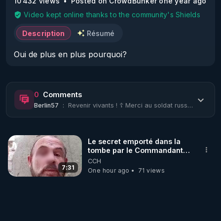
10 432 views
Posted on CrowdBunker one year ago
Video kept online thanks to the community's Shields
Description
Résumé
Oui de plus en plus pourquoi?
0
Comments
Berlin57
:
Revenir vivants ! ☦ Merci au soldat russe ! https://youtu.be/fyQ5_mS9l0Y ☦Надежд...
Le secret emporté dans la
tombe par le Commandant
Cousteau le 25 juin 1997
CCH
7:31
One hour ago
71 views