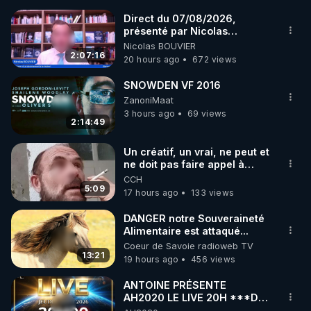
Direct du 07/08/2026,
présenté par Nicolas
BOUVIER
Nicolas BOUVIER
2:07:16
20 hours ago
672 views
SNOWDEN VF 2016
ZanoniMaat
3 hours ago
69 views
2:14:49
Un créatif, un vrai, ne peut et
ne doit pas faire appel à
l'intelligence artificielle
CCH
5:09
17 hours ago
133 views
DANGER notre Souveraineté
Alimentaire est attaqué...
Coeur de Savoie radioweb TV
13:21
19 hours ago
456 views
ANTOINE PRÉSENTE
AH2020 LE LIVE 20H ***DU
06/08/2026***