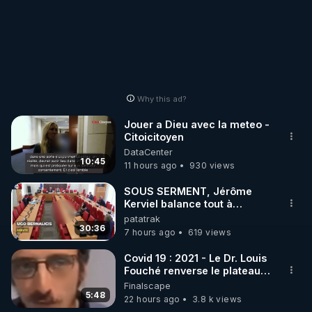
Why this ad?
Jouer a Dieu avec la meteo -
Citoicitoyen
DataCenter
10:45
11 hours ago
930 views
SOUS SERMENT, Jérôme
Kerviel balance tout à
l'Assemblée !
patatrak
30:36
7 hours ago
619 views
Covid 19 : 2021 - Le Dr. Louis
Fouché renverse le plateau
de CNews !
Finalscape
5:48
22 hours ago
3.8 k views