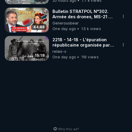
20 hours ago
1.7 k views
ukrainienne
Bulletin STRATPOL N°302.
Armée des drones, MS-21 en
série, missiles coréens.
Generousbear
07.08.2026.
44:48
One day ago
1.5 k views
2218 - 14-18 - L'épuration
républicaine organisée par
les frères de la truelle
relais-x
15:19
One day ago
116 views
Why this ad?