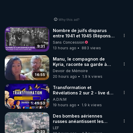
Why this ad?
Nombre de juifs disparus
entre 1941 et 1945 (Réponse
à mes accusateurs)
Sans Concession
9:31
13 hours ago
883 views
Manu, le compagnon de
Kyria, raconte sa garde à
vue musclée. PARTAGEZ!
Devoir de Mémoire
16:55
20 hours ago
1.9 k views
Transformation et
Révélations 2 sur 2 - live du
07/08/26
A.D.N.M
1:49:53
19 hours ago
1.9 k views
Des bombes aériennes
russes anéantissent les
centres de contrôle de
LEF
drones de 3 brigades
0:33