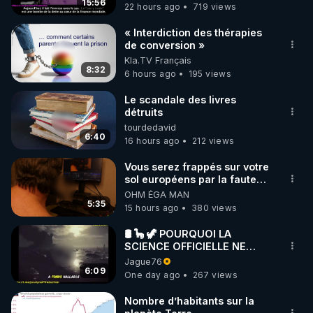
15:56
22 hours ago
719 views
« Interdiction des thérapies
de conversion »
Kla.TV Français
8:32
6 hours ago
195 views
Le scandale des livres
détruits
tourdedavid
6:40
16 hours ago
212 views
Vous serez frappés sur votre
sol européens par la faute
des dirigeants qui s'en
OHM ÉGA MAN
mettent dans le nez
5:35
15 hours ago
380 views
🛢 🦕 🦖 POURQUOI LA
SCIENCE OFFICIELLE NE
CONNAÎT-ELLE PAS LA VRAIE
Jague76
ORIGINE DU PÉTROLE ?
6:09
One day ago
267 views
Nombre d’habitants sur la