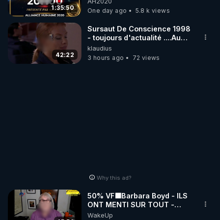
AH2020
1:35:50
One day ago
5.8 k views
Sursaut De Conscience 1998
- toujours d'actualité ....Au
Dela Du Réel
klaudius
42:22
3 hours ago
72 views
Why this ad?
50% VF🟩Barbara Boyd - ILS
ONT MENTI SUR TOUT -
Jocelyne Traduction
WakeUp