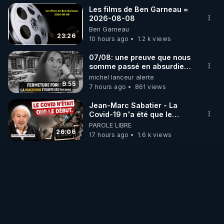
Les films de Ben Garneau =
2026-08-08
Ben Garneau
23:26
10 hours ago
1.2 k views
07/08: une preuve que nous
somme passé en absurdie
une dictature qui veut faire
michel lanceur alerte
taire ses opposant !
9:55
7 hours ago
861 views
Jean-Marc Sabatier - La
Covid-19 n'a été que le
début - L'ARNm & l'ARNm-aa
PAROLE LIBRE
jusqu où auront-t-il ?
26:06
17 hours ago
1.6 k views