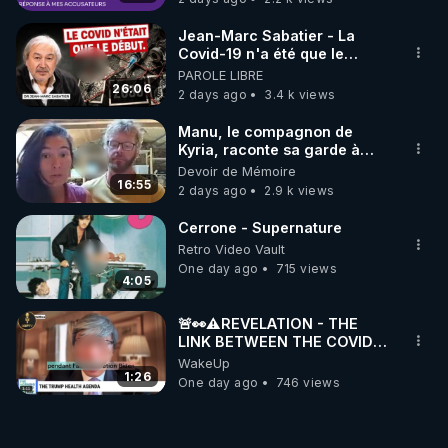
Jean-Marc Sabatier - La
Covid-19 n'a été que le
début - L'ARNm & l'ARNm-aa
PAROLE LIBRE
jusqu où auront-t-il ?
26:06
2 days ago
3.4 k views
Manu, le compagnon de
Kyria, raconte sa garde à
vue musclée. PARTAGEZ!
Devoir de Mémoire
16:55
2 days ago
2.9 k views
Cerrone - Supernature
Retro Video Vault
One day ago
715 views
4:05
🚨👀⚠️REVELATION - THE
LINK BETWEEN THE COVID
VACCINE AND CANCER -LIEN
WakeUp
VACCIN COVID ET CANCER
1:26
One day ago
746 views