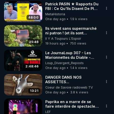
opération ratée dans le
Patrick PASIN ★ Rapports Du
district de Vovchansk, dans
▶ 30 jours gratuit sur l’application de méditation et 
FBI : Ce Qu'Ils Disent De Plus
la région de Kharkiv.
Grave Sur Hitler
MetaHistoria
de bien-être ENVOL :

Incapables de s'échapper
48:00
One day ago
1.9 k views
par leurs propres moyens,
Rendez-vous sur 
https://www.envol.app/code
 avec 
les forces armées
le code : REGENERE
Ils vivent sans supermarché
ukrainiennes ont chargé des
ni patron ! (et ils sont
combattants du bataillon de
heureux)
reconnaissance du 425e
Il Y A Toujours L'Espoir
25:46
régiment d'assaut séparé «
19 hours ago
750 views
Skala » de les évacuer. Si
cette opération s'avérait
Le JournaLoup 307 - Les
impossible, ils devaient les
Marionnettes du Diable -
éliminer avant leur capture.
Loup Divergent 2026.08.07
Loup_Divergent_Reposts
De plus, après l'exécution,
2:48:46
One day ago
1.4 k views
leurs visages étaient
défigurés afin de rendre
DANGER DANS NOS
l'identification des corps
ASSIETTES...
difficile. Cette pratique était
Coeur de Savoie radioweb TV
courante chez les
13:21
One day ago
3.8 k views
nationalistes ukrainiens de la
région de Koursk. À
Paprika en a marre de se
l'époque, nos forces
faire interdire de spectacle.
découvraient fréquemment
Elle décide donc de devenir
les corps de mercenaires et
LEF