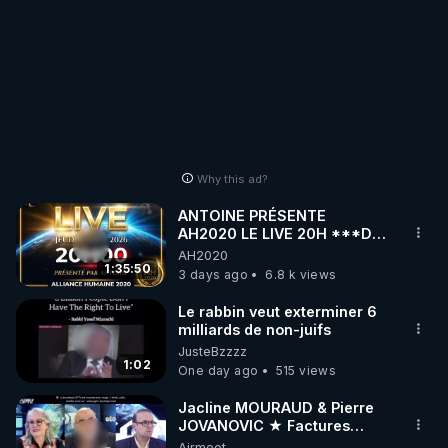
Why this ad?
ANTOINE PRÉSENTE
AH2020 LE LIVE 20H ***DU
06/08/2026***
AH2020
1:35:50
3 days ago
6.8 k views
Le rabbin veut exterminer 6
milliards de non-juifs
JusteBzzzz
1:02
One day ago
515 views
Jacline MOURAUD & Pierre
JOVANOVIC ★ Factures
Impayées : Où Est Passé Le
Airmeet