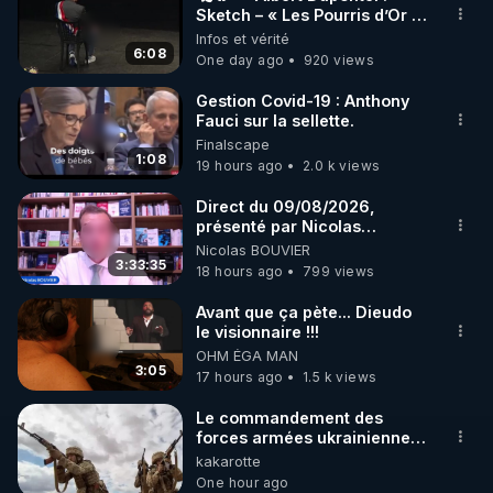
Sketch – « Les Pourris d’Or »
🌱 INSTAGRAM

🏆💰**
Infos et vérité
6:08
One day ago
920 views
https://www.instagram.com/rdlr_thierrycasasnovas/
http://rgnr.li/instagram
Gestion Covid-19 : Anthony
Fauci sur la sellette.
Finalscape
🌱 LA NEWSLETTER

1:08
19 hours ago
2.0 k views
Pour ne pas rater l’actualité RGNR (stages, 
Direct du 09/08/2026,
présenté par Nicolas
http://rgnr.li/news
BOUVIER
Nicolas BOUVIER
3:33:35
18 hours ago
799 views
🌱 VIDÉOS NON CENSURÉES SUR ODYSEE 

Toutes les vidéos Youtube sont aussi sur la 
Avant que ça pète... Dieudo
le visionnaire !!!
OHM ÉGA MAN
http://rgnr.li/odysee
3:05
17 hours ago
1.5 k views
🌱 LES STAGES EN PRÉSENTIEL

Le commandement des
forces armées ukrainiennes
a ordonné l'élimination des
kakarotte
http://rgnr.li/stages
mercenaires qui étaient
One hour ago