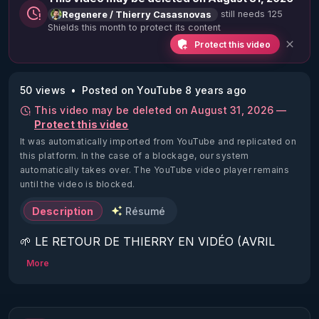
still needs 125
Regenere / Thierry Casasnovas
Shields this month to protect its content
Protect this video
50 views
Posted on YouTube 8 years ago
This video may be deleted on August 31, 2026 —
Protect this video
It was automatically imported from YouTube and replicated on
this platform.
In the case of a blockage, our system
automatically takes over. The YouTube video player remains
until the video is blocked.
Description
Résumé
🌱 LE RETOUR DE THIERRY EN VIDÉO (AVRIL 
2022)!

More
Découvrez la saison 2 des vidéos sur le nouveau 
https://www.rgnr.fr/presentation.html