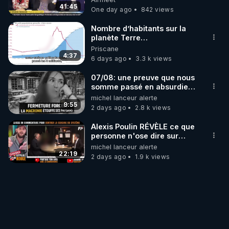
Pognon ?
41:45
One day ago
842 views
Nombre d’habitants sur la
planète Terre…
Priscane
4:37
6 days ago
3.3 k views
07/08: une preuve que nous
somme passé en absurdie
une dictature qui veut faire
michel lanceur alerte
taire ses opposant !
9:55
2 days ago
2.8 k views
Alexis Poulin RÉVÈLE ce que
personne n'ose dire sur
l'Union européenne (C'est
michel lanceur alerte
explosif)
22:19
2 days ago
1.9 k views