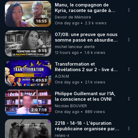
Manu, le compagnon de
▶ 30 jours gratuit sur l’application de méditation et 
Kyria, raconte sa garde à
vue musclée. PARTAGEZ!
Devoir de Mémoire
de bien-être ENVOL :

16:55
One day ago
2.3 k views
Rendez-vous sur 
https://www.envol.app/code
 avec 
le code : REGENERE
07/08: une preuve que nous
somme passé en absurdie
une dictature qui veut faire
michel lanceur alerte
taire ses opposant !
9:55
12 hours ago
1.6 k views
Transformation et
Révélations 2 sur 2 - live du
07/08/26
A.D.N.M
1:49:53
One day ago
2.1 k views
Philippe Guillemant sur l’IA,
la conscience et les OVNI
Nicolas BOUVIER
2:07:19
One day ago
889 views
2218 - 14-18 - L'épuration
républicaine organisée par
les frères de la truelle
relais-x