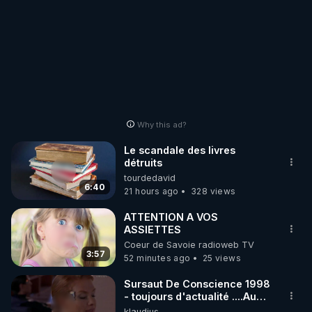
Why this ad?
Le scandale des livres
détruits
tourdedavid
6:40
21 hours ago
328 views
ATTENTION A VOS
ASSIETTES
Coeur de Savoie radioweb TV
3:57
52 minutes ago
25 views
Sursaut De Conscience 1998
- toujours d'actualité ....Au
Dela Du Réel
klaudius