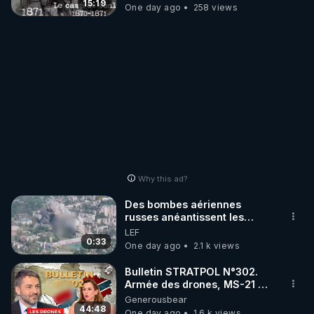
15:19
One day ago
258 views
Why this ad?
Des bombes aériennes
russes anéantissent les
centres de contrôle de
LEF
drones de 3 brigades
0:33
One day ago
2.1 k views
ukrainienne
Bulletin STRATPOL N°302.
Armée des drones, MS-21 en
série, missiles coréens.
Generousbear
07.08.2026.
44:48
One day ago
1.6 k views