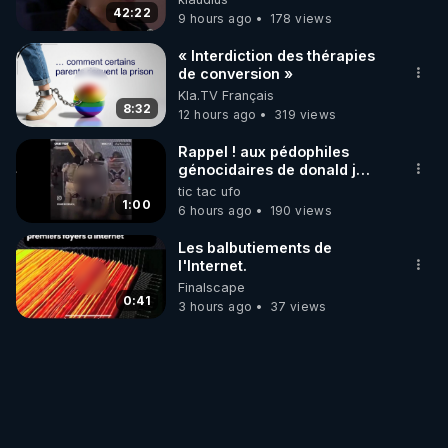
42:22
9 hours ago
178 views
« Interdiction des thérapies
de conversion »
Kla.TV Français
8:32
12 hours ago
319 views
Rappel ! aux pédophiles
génocidaires de donald j
trump et ses supporters
tic tac ufo
trumpistes 424et 666.
1:00
6 hours ago
190 views
Les balbutiements de
l'Internet.
Finalscape
0:41
3 hours ago
37 views