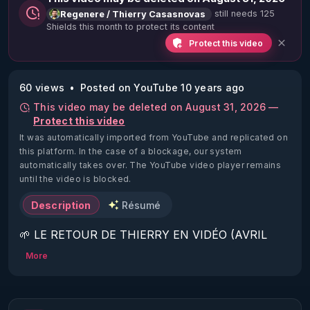
still needs 125
Regenere / Thierry Casasnovas
Shields this month to protect its content
Protect this video
60 views
Posted on YouTube 10 years ago
This video may be deleted on August 31, 2026 —
Protect this video
It was automatically imported from YouTube and replicated on
this platform.
In the case of a blockage, our system
automatically takes over. The YouTube video player remains
until the video is blocked.
Description
Résumé
🌱 LE RETOUR DE THIERRY EN VIDÉO (AVRIL 
2022)!

More
Découvrez la saison 2 des vidéos sur le nouveau 
https://www.rgnr.fr/presentation.html