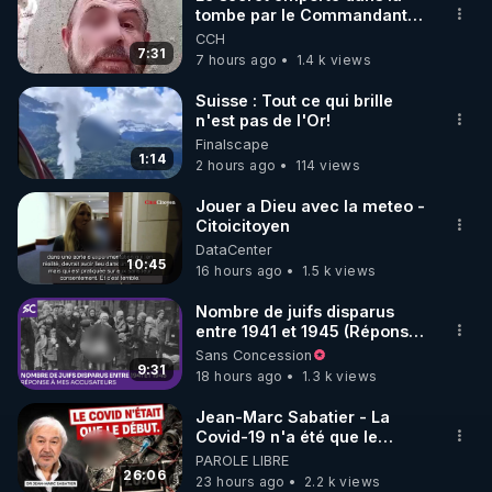
tombe par le Commandant
🌱 INSTAGRAM

Cousteau le 25 juin 1997
CCH
7:31
7 hours ago
1.4 k views
https://www.instagram.com/rdlr_thierrycasasnovas/
http://rgnr.li/instagram
Suisse : Tout ce qui brille
n'est pas de l'Or!
Finalscape
🌱 LA NEWSLETTER

1:14
2 hours ago
114 views
Pour ne pas rater l’actualité RGNR (stages, 
Jouer a Dieu avec la meteo -
Citoicitoyen
http://rgnr.li/news
DataCenter
10:45
16 hours ago
1.5 k views
🌱 VIDÉOS NON CENSURÉES SUR ODYSEE 

Toutes les vidéos Youtube sont aussi sur la 
Nombre de juifs disparus
entre 1941 et 1945 (Réponse
à mes accusateurs)
Sans Concession
http://rgnr.li/odysee
9:31
18 hours ago
1.3 k views
🌱 LES STAGES EN PRÉSENTIEL

Jean-Marc Sabatier - La
Covid-19 n'a été que le
début - L'ARNm & l'ARNm-aa
PAROLE LIBRE
http://rgnr.li/stages
jusqu où auront-t-il ?
26:06
23 hours ago
2.2 k views