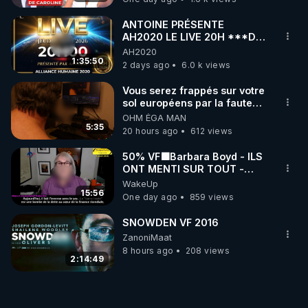
ANTOINE PRÉSENTE
AH2020 LE LIVE 20H ***DU
06/08/2026***
AH2020
1:35:50
2 days ago
6.0 k views
Vous serez frappés sur votre
sol européens par la faute
des dirigeants qui s'en
OHM ÉGA MAN
mettent dans le nez
5:35
20 hours ago
612 views
50% VF🟩Barbara Boyd - ILS
ONT MENTI SUR TOUT -
Jocelyne Traduction
WakeUp
15:56
One day ago
859 views
SNOWDEN VF 2016
ZanoniMaat
8 hours ago
208 views
2:14:49