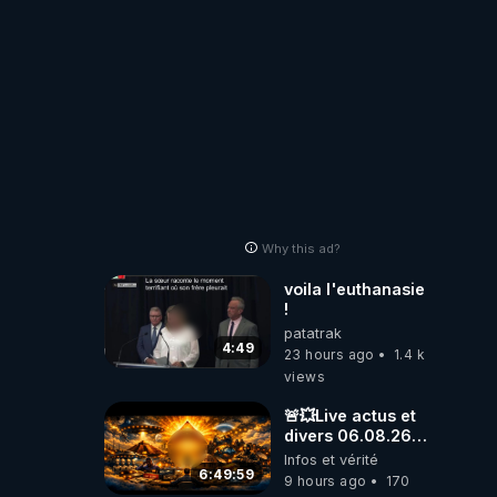
Why this ad?
voila l'euthanasie
!
patatrak
4:49
23 hours ago
1.4 k
views
🚨💥Live actus et
divers 06.08.26💥
🚨
Infos et vérité
6:49:59
9 hours ago
170