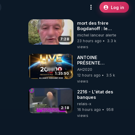
Log in
mort des frère
Bogdanoff : le
mensonge d état
michel lanceur alerte
7:28
23 hours ago
3.3 k
views
ANTOINE
PRÉSENTE
AH2020 LE LIVE
AH2020
20H ***DU
1:35:50
12 hours ago
3.5 k
06/08/2026***
views
2216 - L'état des
banques
relais-x
2:18
16 hours ago
958
views