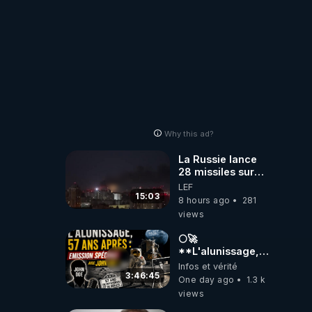
Why this ad?
La Russie lance
28 missiles sur
Kiev, l'attaque
LEF
révèle la faiblesse
15:03
8 hours ago
281
de Kiev
views
🌕🚀
**L'alunissage,
57 ans après :
Infos et vérité
Émission spéciale
3:46:45
One day ago
1.3 k
avec John Doe
views
!** 👨 🚀✨