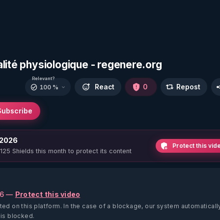
lité physiologique - regenere.org
Relevant?
React
0
Repost
100 %
Subscribe
 2026
Protect this vid
 125 Shields this month to protect its content
26 —
Protect this video
ted on this platform.
In the case of a blockage, our system automaticall
 is blocked.