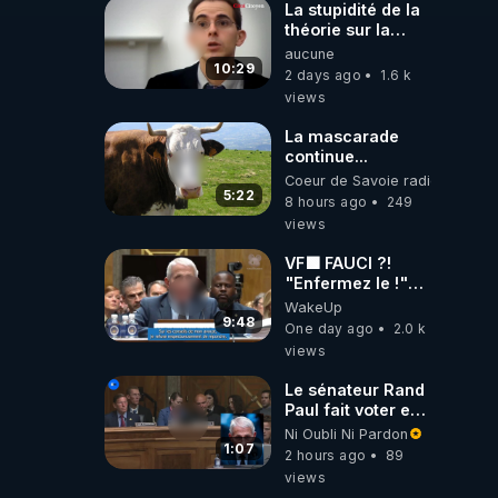
La stupidité de la
théorie sur la
responsabilité de
aucune
l’homme
10:29
2 days ago
1.6 k
concernant le
views
dioxyde de
carbone.
La mascarade
continue...
Coeur de Savoie radioweb TV
5:22
8 hours ago
249
views
VF🟩 FAUCI ?!
"Enfermez le !"
(Lock him up!) -
WakeUp
Quartz Traduction
9:48
One day ago
2.0 k
views
Le sénateur Rand
Paul fait voter en
commission
Ni Oubli Ni Pardon
l'outrage au
1:07
2 hours ago
89
Congrès contre
views
Anthony Fauci