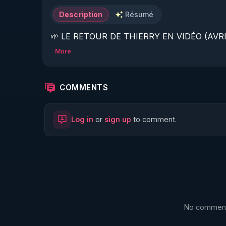
Description
Résumé
🌱 LE RETOUR DE THIERRY EN VIDÉO (AVRIL
More
https://www.rgnr.fr/presentation.html
🌱 LE MAGAZINE RÉGÉNÈRE 

COMMENTS
http://rgnr.li/ymag
Log in
or
sign up
to comment.
🌱 LA BOUTIQUE DU MAGAZINE

https://boutique.magazine-regenere.fr/
🌱 FIL TELEGRAM

https://t.me/rgnr_fr
No comments