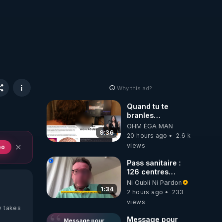
Why this ad?
Quand tu te
branles
bonhomme tu
OHM ÉGA MAN
émets des ondes
9:36
20 hours ago
2.6 k
ils ont juste omis
views
eo
de t'expliquer
Pass sanitaire :
126 centres
commerciaux
Ni Oubli Ni Pardon
concernés par
1:34
2 hours ago
233
l'obligation dans
views
toute la France
y takes
Message pour
Message pour