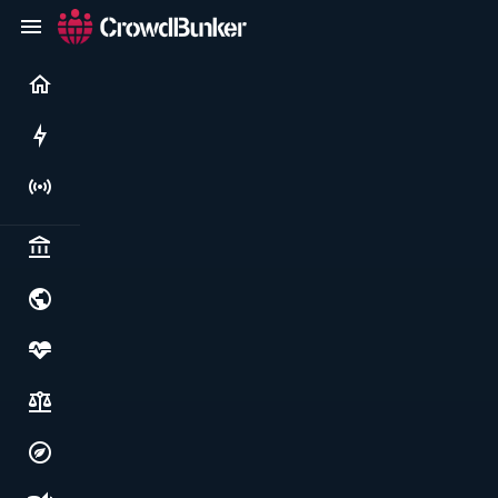
Current
Rushes
Live
Politics & institutions
World & geopolitics
Health, food & wellbeing
Society, justice & freedoms
Economy, environment & technology