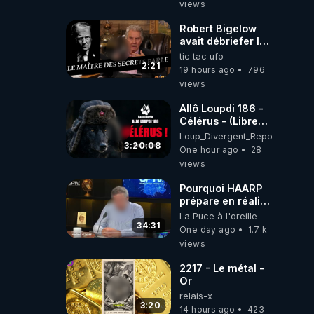
views
Robert Bigelow
avait débriefer le
pédophile
tic tac ufo
génocidaire de
2:21
19 hours ago
796
donald j trump
views
Allô Loupdi 186 -
Célérus - (Libre
Antenne) - Loup
Loup_Divergent_Reposts
Divergent
3:20:08
One hour ago
28
2026.08.06
views
Pourquoi HAARP
prépare en réalité
un CHAOS
La Puce à l'oreille
climatique, on
34:31
One day ago
1.7 k
répond
views
2217 - Le métal -
Or
relais-x
3:20
14 hours ago
423