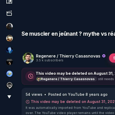
Science, history & spirituality
Culture, media & entertainment
TrueMedia
Se muscler en jeûnant ? mythe vs réa
patatrak
AH2020
Regenere / Thierry Casasnovas
3.5 k subscribers
Infos et vérité
This video may be deleted on August 31,
Tonton Posture Débrief
still needs
Regenere / Thierry Casasnovas
Notre Réalité Est Falsifiée Et Fausse
54 views
Posted on YouTube 8 years ago
▼
View More
This video may be deleted on August 31, 20
It was automatically imported from YouTube and replica
over. The YouTube video player remains until the video