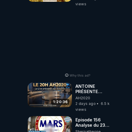
views
Why this ad?
ANTOINE
PRÉSENTE
AH2020 LE LIVE
AH2020
20H ***DU
1:20:36
2 days ago
6.5 k
04/08/2026***
views
📷LE GRAND
RÉVEIL EST EN
Episode 156
MARCHE 📷
Analyse du 23
février 2025 Elon
Sherpatheone