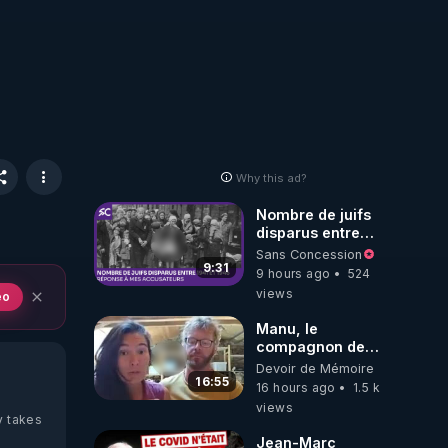
Why this ad?
Nombre de juifs
disparus entre
1941 et 1945
Sans Concession
(Réponse à mes
9:31
9 hours ago
524
accusateurs)
views
eo
Manu, le
compagnon de
Kyria, raconte sa
Devoir de Mémoire
garde à vue
16:55
16 hours ago
1.5 k
musclée.
views
PARTAGEZ!
y takes
Jean-Marc