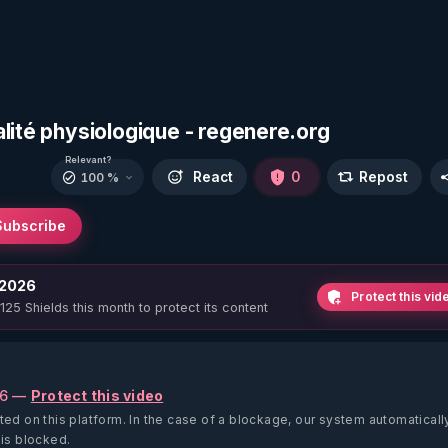
lité physiologique - regenere.org
Relevant?
React
0
Repost
100 %
Subscribe
 2026
Protect this vid
 125 Shields this month to protect its content
26 —
Protect this video
ted on this platform.
In the case of a blockage, our system automaticall
 is blocked.