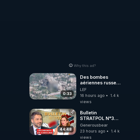
Why this ad?
Des bombes
aériennes russes
anéantissent les
LEF
centres de
0:33
16 hours ago
1.4 k
contrôle de
views
drones de 3
brigades
Bulletin
ukrainienne
STRATPOL N°302.
Armée des
Generousbear
drones, MS-21 en
44:48
23 hours ago
1.4 k
série, missiles
views