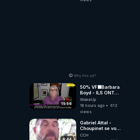
Why this ad?
50% VF🟩Barbara
Boyd - ILS ONT
MENTI SUR TOUT
WakeUp
-Jocelyne
15:56
18 hours ago
613
Traduction
views
Gabriel Attal -
Choupinet se voit
en haut de
CCH
l'affiche
6:44