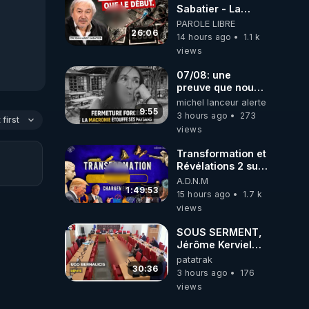
Sabatier - La
Covid-19 n'a été
PAROLE LIBRE
que le début -
26:06
14 hours ago
1.1 k
L'ARNm &
views
l'ARNm-aa jusqu
où auront-t-il ?
07/08: une
preuve que nous
somme passé en
michel lanceur alerte
absurdie une
9:55
3 hours ago
273
first
dictature qui veut
views
faire taire ses
opposant !
Transformation et
Révélations 2 sur
2 - live du
A.D.N.M
07/08/26
1:49:53
15 hours ago
1.7 k
views
SOUS SERMENT,
Jérôme Kerviel
balance tout à
patatrak
l'Assemblée !
30:36
3 hours ago
176
views