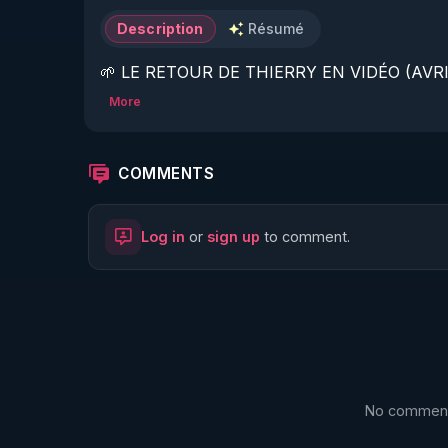
Description
Résumé
🌱 LE RETOUR DE THIERRY EN VIDÉO (AVRIL
More
https://www.rgnr.fr/presentation.html
🌱 LE MAGAZINE RÉGÉNÈRE 

COMMENTS
http://rgnr.li/ymag
Log in
or
sign up
to comment.
🌱 LA BOUTIQUE DU MAGAZINE

https://boutique.magazine-regenere.fr/
🌱 FIL TELEGRAM

https://t.me/rgnr_fr
No comments