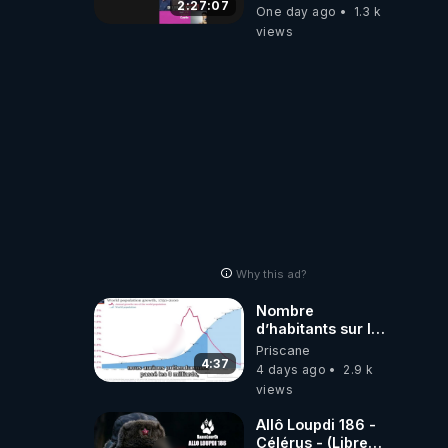
2:27:07
One day ago
1.3 k
views
Why this ad?
Nombre
d’habitants sur la
planète Terre…
Priscane
4:37
4 days ago
2.9 k
views
Allô Loupdi 186 -
Célérus - (Libre