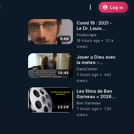
Log in
Covid 19 : 2021 -
Le Dr. Louis
Fouché renverse
Finalscape
le plateau de
5:48
18 hours ago
3.1 k
CNews !
views
Jouer a Dieu avec
la meteo -
Citoicitoyen
DataCenter
10:45
7 hours ago
442
views
Les films de Ben
Garneau = 2026-
08-08
Ben Garneau
23:26
7 hours ago
730
views