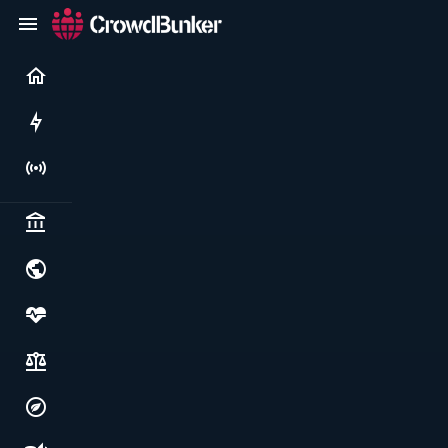
Current
Rushes
Live
Politics & institutions
World & geopolitics
Health, food & wellbeing
Society, justice & freedoms
Economy, environment & technology