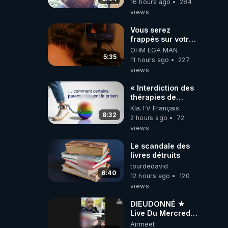
16 hours ago
284
views
Vous serez
frappés sur votre
sol européens par
OHM ÉGA MAN
la faute des
5:35
11 hours ago
227
dirigeants qui
views
s'en mettent dans
le nez
« Interdiction des
thérapies de
conversion »
Kla.TV Français
8:32
2 hours ago
72
views
Le scandale des
livres détruits
tourdedavid
6:40
12 hours ago
120
views
DIEUDONNÉ ★
Live Du Mercredi
5 Août 2026
Airmeet