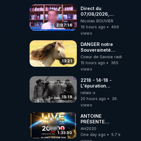
coréens.
07.08.2026.
Direct du
07/08/2026,
présenté par
Nicolas BOUVIER
Nicolas BOUVIER
2:07:16
16 hours ago
496
views
DANGER notre
Souveraineté
Alimentaire est
Coeur de Savoie radioweb TV
attaqué...
13:21
15 hours ago
365
views
2218 - 14-18 -
L'épuration
républicaine
relais-x
organisée par les
15:19
20 hours ago
36
frères de la
views
truelle
ANTOINE
PRÉSENTE
AH2020 LE LIVE
AH2020
20H ***DU
1:35:50
One day ago
5.7 k
06/08/2026***
views