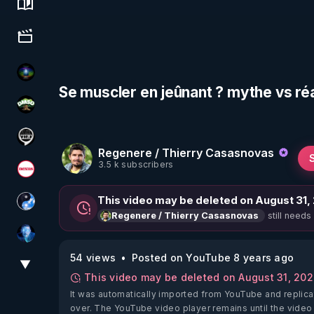
Science, history & spirituality
Culture, media & entertainment
WakeUp
Se muscler en jeûnant ? mythe vs réa
DMSO pour TOUS
Notre Réalité Est Falsifiée Et Fausse
Regenere / Thierry Casasnovas
3.5 k subscribers
Magazine Nexus
This video may be deleted on August 31,
Chercheur de vérité
still needs
Regenere / Thierry Casasnovas
AH2020
54 views
Posted on YouTube 8 years ago
▼
View More
This video may be deleted on August 31, 20
It was automatically imported from YouTube and replica
over. The YouTube video player remains until the video