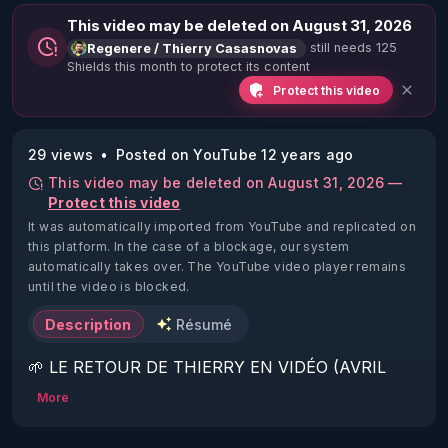
This video may be deleted on August 31, 2026
still needs 125
Regenere / Thierry Casasnovas
Shields this month to protect its content
Protect this video
29 views
Posted on YouTube 12 years ago
This video may be deleted on August 31, 2026 —
Protect this video
It was automatically imported from YouTube and replicated on
this platform.
In the case of a blockage, our system
automatically takes over. The YouTube video player remains
until the video is blocked.
Description
Résumé
🌱 LE RETOUR DE THIERRY EN VIDÉO (AVRIL 
2022)!

More
Découvrez la saison 2 des vidéos sur le nouveau 