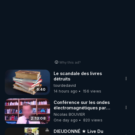
Why this ad?
Le scandale des livres
détruits
tourdedavid
6:40
14 hours ago
156 views
Conférence sur les ondes
électromagnétiques par
Grégoire Caustru et Bart de
Nicolas BOUVIER
Wever !
2:13:08
One day ago
820 views
DIEUDONNÉ ★ Live Du