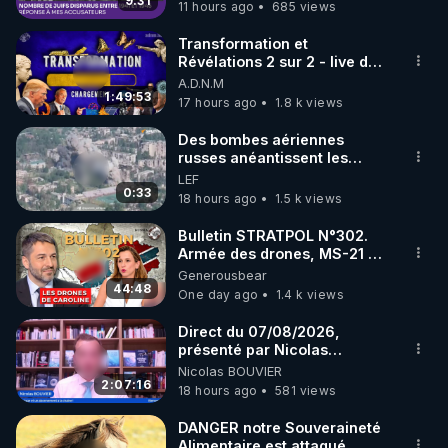
9:31
11 hours ago
685 views
code : REGENERE10

Transformation et
▶ 30 jours gratuit sur l’application de méditation et 
Révélations 2 sur 2 - live du
07/08/26
A.D.N.M
de bien-être ENVOL :

1:49:53
17 hours ago
1.8 k views
Rendez-vous sur 
https://www.envol.app/code
 avec 
le code : REGENERE
Des bombes aériennes
russes anéantissent les
centres de contrôle de
LEF
drones de 3 brigades
0:33
18 hours ago
1.5 k views
ukrainienne
Bulletin STRATPOL N°302.
Armée des drones, MS-21 en
série, missiles coréens.
Generousbear
07.08.2026.
44:48
One day ago
1.4 k views
Direct du 07/08/2026,
présenté par Nicolas
BOUVIER
Nicolas BOUVIER
2:07:16
18 hours ago
581 views
DANGER notre Souveraineté
Alimentaire est attaqué...