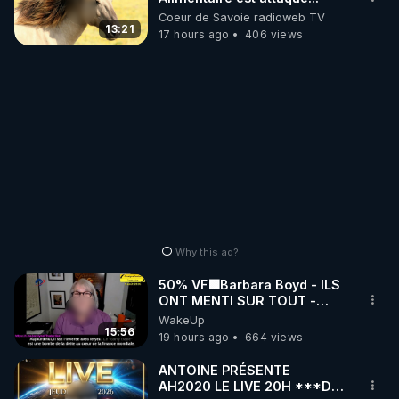
Coeur de Savoie radioweb TV
13:21
17 hours ago
406 views
Why this ad?
50% VF🟩Barbara Boyd - ILS
ONT MENTI SUR TOUT -
Jocelyne Traduction
WakeUp
15:56
19 hours ago
664 views
ANTOINE PRÉSENTE
AH2020 LE LIVE 20H ***DU