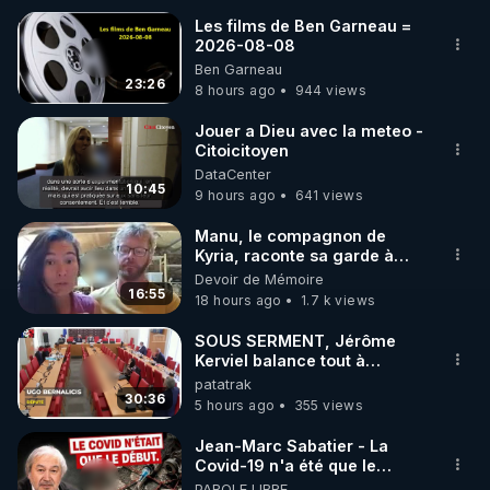
Les films de Ben Garneau =
2026-08-08
🌱 INSTAGRAM

Ben Garneau
23:26
8 hours ago
944 views
https://www.instagram.com/rdlr_thierrycasasnovas/
http://rgnr.li/instagram
Jouer a Dieu avec la meteo -
Citoicitoyen
DataCenter
🌱 LA NEWSLETTER

10:45
9 hours ago
641 views
Pour ne pas rater l’actualité RGNR (stages, 
Manu, le compagnon de
Kyria, raconte sa garde à
http://rgnr.li/news
vue musclée. PARTAGEZ!
Devoir de Mémoire
16:55
18 hours ago
1.7 k views
🌱 VIDÉOS NON CENSURÉES SUR ODYSEE 

Toutes les vidéos Youtube sont aussi sur la 
SOUS SERMENT, Jérôme
Kerviel balance tout à
l'Assemblée !
patatrak
http://rgnr.li/odysee
30:36
5 hours ago
355 views
🌱 LES STAGES EN PRÉSENTIEL

Jean-Marc Sabatier - La
Covid-19 n'a été que le
début - L'ARNm & l'ARNm-aa
PAROLE LIBRE