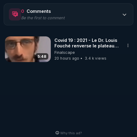
https://www.rgnr.fr/presentation.html
0
Comments
Be the first to comment
🌱 LE MAGAZINE RÉGÉNÈRE 

http://rgnr.li/ymag
Covid 19 : 2021 - Le Dr. Louis
Fouché renverse le plateau
🌱 LA BOUTIQUE DU MAGAZINE

de CNews !
Finalscape
Pour obtenir les anciens numéros que vous avez 
5:48
20 hours ago
3.4 k views
https://boutique.magazine-regenere.fr/
🌱 FIL TELEGRAM

Écoutez les podcasts gratuits de Thierry et les 
https://t.me/rgnr_fr
🌱 FACEBOOK

Why this ad?
http://rgnr.li/facebook