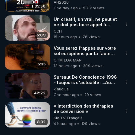
06/08/2026***
AH2020
1:35:50
One day ago
5.7 k views
Un créatif, un vrai, ne peut et
ne doit pas faire appel à
l'intelligence artificielle
CCH
5:09
15 hours ago
76 views
Vous serez frappés sur votre
sol européens par la faute
des dirigeants qui s'en
OHM ÉGA MAN
mettent dans le nez
5:35
13 hours ago
309 views
Sursaut De Conscience 1998
- toujours d'actualité ....Au
Dela Du Réel
klaudius
42:22
One hour ago
29 views
« Interdiction des thérapies
de conversion »
Kla.TV Français
8:32
4 hours ago
129 views