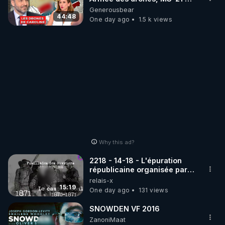
série, missiles coréens.
Generousbear
07.08.2026.
44:48
One day ago
1.5 k views
Why this ad?
2218 - 14-18 - L'épuration
républicaine organisée par
les frères de la truelle
relais-x
15:19
One day ago
131 views
SNOWDEN VF 2016
ZanoniMaat