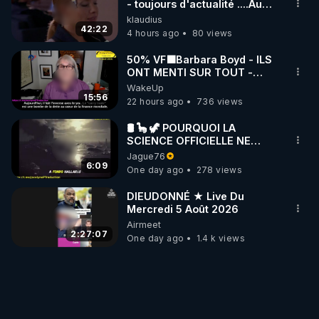
- toujours d'actualité ....Au
Dela Du Réel
klaudius
42:22
4 hours ago
80 views
50% VF🟩Barbara Boyd - ILS
ONT MENTI SUR TOUT -
Jocelyne Traduction
WakeUp
15:56
22 hours ago
736 views
🛢 🦕 🦖 POURQUOI LA
SCIENCE OFFICIELLE NE
CONNAÎT-ELLE PAS LA VRAIE
Jague76
ORIGINE DU PÉTROLE ?
6:09
One day ago
278 views
DIEUDONNÉ ★ Live Du
Mercredi 5 Août 2026
Airmeet
2:27:07
One day ago
1.4 k views