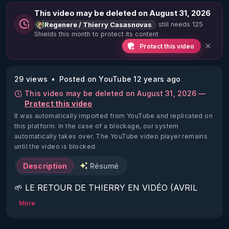
This video may be deleted on August 31, 2026
still needs 125
Regenere / Thierry Casasnovas
Shields this month to protect its content
Protect this video
29 views
Posted on YouTube 12 years ago
This video may be deleted on August 31, 2026 —
Protect this video
It was automatically imported from YouTube and replicated on
this platform.
In the case of a blockage, our system
automatically takes over. The YouTube video player remains
until the video is blocked.
Description
Résumé
🌱 LE RETOUR DE THIERRY EN VIDÉO (AVRIL 
2022)!

More
Découvrez la saison 2 des vidéos sur le nouveau 