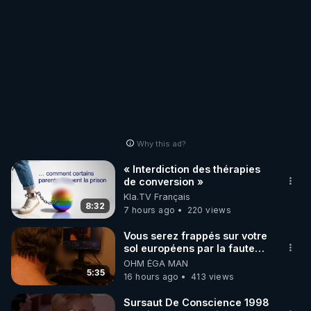
Why this ad?
« Interdiction des thérapies
de conversion »
Kla.TV Français
8:32
7 hours ago
220 views
Vous serez frappés sur votre
sol européens par la faute
des dirigeants qui s'en
OHM ÉGA MAN
mettent dans le nez
5:35
16 hours ago
413 views
Sursaut De Conscience 1998