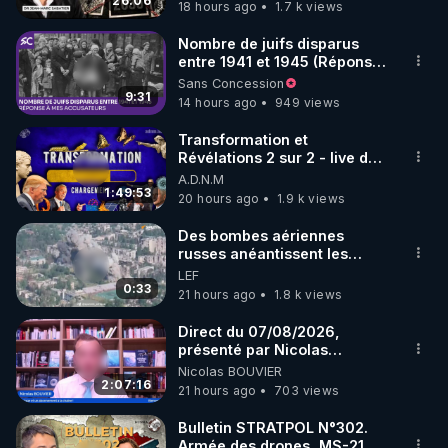
jusqu où auront-t-il ?
26:06
18 hours ago
1.7 k views
code : REGENERE10

Nombre de juifs disparus
▶ 30 jours gratuit sur l’application de méditation et 
entre 1941 et 1945 (Réponse
à mes accusateurs)
Sans Concession
de bien-être ENVOL :

9:31
14 hours ago
949 views
Rendez-vous sur 
https://www.envol.app/code
 avec 
le code : REGENERE
Transformation et
Révélations 2 sur 2 - live du
07/08/26
A.D.N.M
1:49:53
20 hours ago
1.9 k views
Des bombes aériennes
russes anéantissent les
centres de contrôle de
LEF
drones de 3 brigades
0:33
21 hours ago
1.8 k views
ukrainienne
Direct du 07/08/2026,
présenté par Nicolas
BOUVIER
Nicolas BOUVIER
2:07:16
21 hours ago
703 views
Bulletin STRATPOL N°302.
Armée des drones, MS-21 en