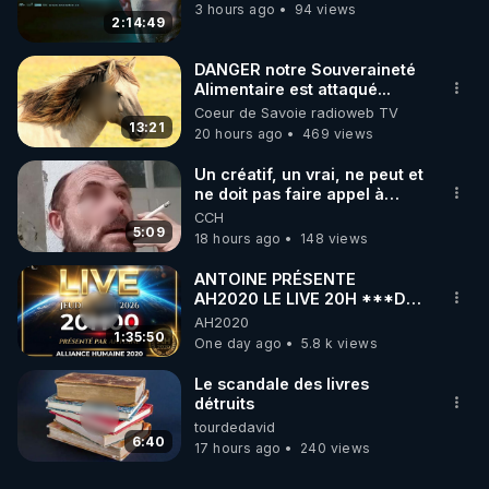
3 hours ago
94 views
2:14:49
DANGER notre Souveraineté
Alimentaire est attaqué...
Coeur de Savoie radioweb TV
13:21
20 hours ago
469 views
Un créatif, un vrai, ne peut et
ne doit pas faire appel à
l'intelligence artificielle
CCH
5:09
18 hours ago
148 views
ANTOINE PRÉSENTE
AH2020 LE LIVE 20H ***DU
06/08/2026***
AH2020
1:35:50
One day ago
5.8 k views
Le scandale des livres
détruits
tourdedavid
6:40
17 hours ago
240 views