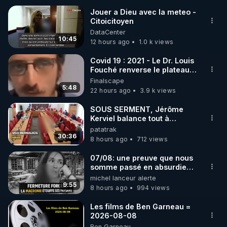
Jouer a Dieu avec la meteo -
Citoicitoyen
🌱 INSTAGRAM

DataCenter
10:45
12 hours ago
1.0 k views
https://www.instagram.com/rdlr_thierrycasasnovas/
http://rgnr.li/instagram
Covid 19 : 2021 - Le Dr. Louis
Fouché renverse le plateau
de CNews !
Finalscape
🌱 LA NEWSLETTER

5:48
22 hours ago
3.9 k views
Pour ne pas rater l’actualité RGNR (stages, 
SOUS SERMENT, Jérôme
Kerviel balance tout à
http://rgnr.li/news
l'Assemblée !
patatrak
30:36
8 hours ago
712 views
🌱 VIDÉOS NON CENSURÉES SUR ODYSEE 

Toutes les vidéos Youtube sont aussi sur la 
07/08: une preuve que nous
somme passé en absurdie
une dictature qui veut faire
michel lanceur alerte
http://rgnr.li/odysee
taire ses opposant !
9:55
8 hours ago
994 views
🌱 LES STAGES EN PRÉSENTIEL

Les films de Ben Garneau =
2026-08-08
Ben Garneau