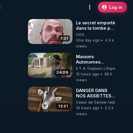
Log in
Le secret emporté
dans la tombe par
le Commandant
CCH
Cousteau le 25
7:31
One day ago
4.3 k
juin 1997
views
Maisons
Autonomes
Démontables (et
Il Y A Toujours L'Espoir
c'est légal). Visite
24:09
15 hours ago
863
éco village en
views
Bretagne
DANGER DANS
NOS ASSIETTES...
Coeur de Savoie radioweb TV
13:21
19 hours ago
2.3 k
views