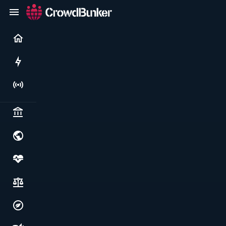
Current
Rushes
Live
Politics & institutions
World & geopolitics
Health, food & wellbeing
Society, justice & freedoms
Economy, environment & technology