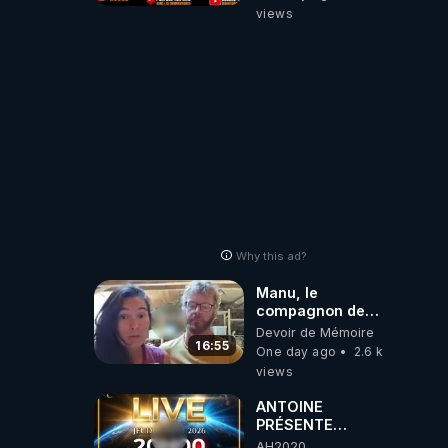
européenne
views
(C'est explosif)
Why this ad?
Manu, le
compagnon de
Kyria, raconte sa
Devoir de Mémoire
garde à vue
16:55
One day ago
2.6 k
musclée.
views
PARTAGEZ!
ANTOINE
PRÉSENTE
AH2020 LE LIVE
AH2020