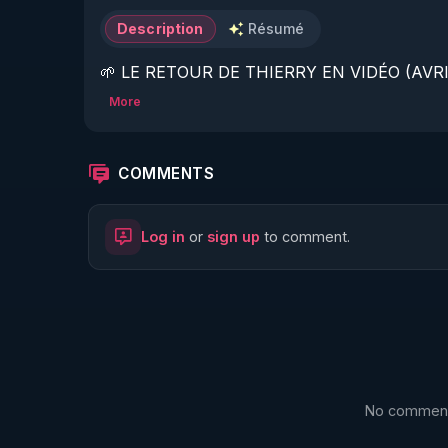
Description
Résumé
🌱 LE RETOUR DE THIERRY EN VIDÉO (AVRIL
More
https://www.rgnr.fr/presentation.html
🌱 LE MAGAZINE RÉGÉNÈRE 

COMMENTS
http://rgnr.li/ymag
Log in
or
sign up
to comment.
🌱 LA BOUTIQUE DU MAGAZINE

https://boutique.magazine-regenere.fr/
🌱 FIL TELEGRAM

https://t.me/rgnr_fr
No comments