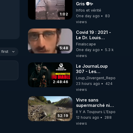
Gris 👽✨
Infos et vérité
1:02
One day ago
83
views
Covid 19 : 2021 -
Le Dr. Louis
Fouché renverse
Finalscape
le plateau de
5:48
One day ago
5.3 k
first
CNews !
views
Le JournaLoup
307 - Les
Marionnettes du
Loup_Divergent_Reposts
Diable - Loup
2:48:46
23 hours ago
424
Divergent
views
2026.08.07
Vivre sans
supermarché ni
patron : le pari de
Il Y A Toujours L'Espoir
l’autonomie
52:19
12 hours ago
288
views