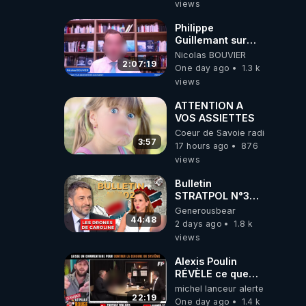
views
Philippe
Guillemant sur
l’IA, la conscience
Nicolas BOUVIER
et les OVNI
2:07:19
One day ago
1.3 k
views
ATTENTION A
VOS ASSIETTES
Coeur de Savoie radioweb TV
3:57
17 hours ago
876
views
Bulletin
STRATPOL N°302.
Armée des
Generousbear
drones, MS-21 en
44:48
2 days ago
1.8 k
série, missiles
views
coréens.
07.08.2026.
Alexis Poulin
RÉVÈLE ce que
personne n'ose
michel lanceur alerte
dire sur l'Union
22:19
One day ago
1.4 k