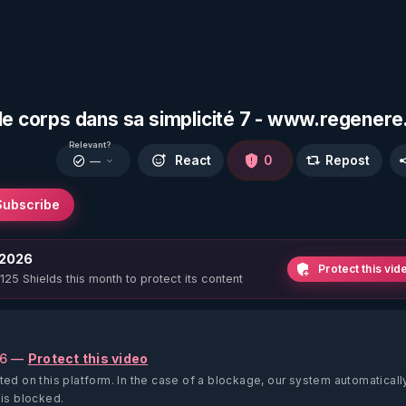
le corps dans sa simplicité 7 - www.regenere
Relevant?
React
0
Repost
—
Subscribe
 2026
Protect this vid
 125 Shields this month to protect its content
26 —
Protect this video
ted on this platform.
In the case of a blockage, our system automaticall
 is blocked.