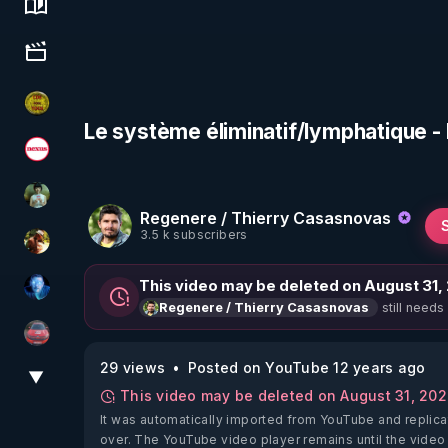
Science, history & spirituality
Culture, media & entertainment
CDS pour TOUS
Le système éliminatif/lymphatique - 
Magazine Nexus
Sonmi-877
Regenere / Thierry Casasnovas
3.5 k subscribers
CCH
This video may be deleted on August 31,
AH2020
still needs
Regenere / Thierry Casasnovas
Sherpatheone
29 views
Posted on YouTube 12 years ago
▼
View More
This video may be deleted on August 31, 20
It was automatically imported from YouTube and replica
over. The YouTube video player remains until the video