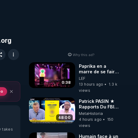
.org
Why this ad?
Paprika en a
marre de se faire
interdire de
LEF
spectacle. Elle
0:38
13 hours ago
1.3 k
décide donc de
views
eo
devenir DJ !
Patrick PASIN ★
Rapports Du FBI :
Ce Qu'Ils Disent
MetaHistoria
De Plus Grave Sur
48:00
4 hours ago
150
Hitler
views
y takes
Humain face à un