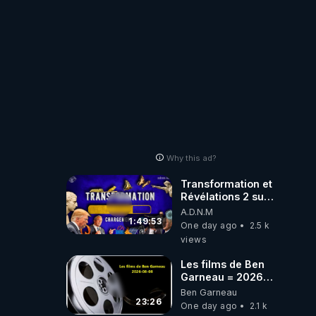
où auront-t-il ?
Why this ad?
Transformation et
Révélations 2 sur
2 - live du
A.D.N.M
07/08/26
1:49:53
One day ago
2.5 k
views
Les films de Ben
Garneau = 2026-
08-08
Ben Garneau
23:26
One day ago
2.1 k