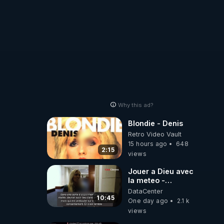
Why this ad?
Blondie - Denis
Retro Video Vault
15 hours ago
648
2:15
views
Jouer a Dieu avec
la meteo -
Citoicitoyen
DataCenter
10:45
One day ago
2.1 k
views