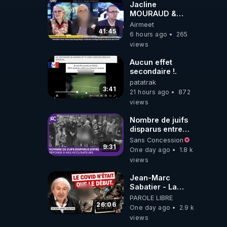
Jacline
MOURAUD &
Pierre
Airmeet
JOVANOVIC ★
41:45
6 hours ago
265
Factures
views
Impayées : Où Est
Passé Le Pognon
Aucun effet
?
secondaire !.
patatrak
3:41
21 hours ago
872
views
Nombre de juifs
disparus entre
1941 et 1945
Sans Concession
(Réponse à mes
9:31
One day ago
1.8 k
accusateurs)
views
Jean-Marc
Sabatier - La
Covid-19 n'a été
PAROLE LIBRE
que le début -
26:06
One day ago
2.9 k
L'ARNm &
views
l'ARNm-aa jusqu