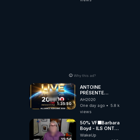
artificielle
Why this ad?
ANTOINE
PRÉSENTE
AH2020 LE LIVE
AH2020
20H ***DU
1:35:50
One day ago
5.8 k
06/08/2026***
views
50% VF🟩Barbara
Boyd - ILS ONT
MENTI SUR TOUT
WakeUp
-Jocelyne
15:56