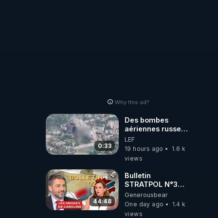
Why this ad?
Des bombes
aériennes russes
anéantissent les
LEF
centres de
0:33
19 hours ago
1.6 k
contrôle de
views
drones de 3
brigades
Bulletin
ukrainienne
STRATPOL N°302.
Armée des
Generousbear
drones, MS-21 en
44:48
One day ago
1.4 k
série, missiles
views