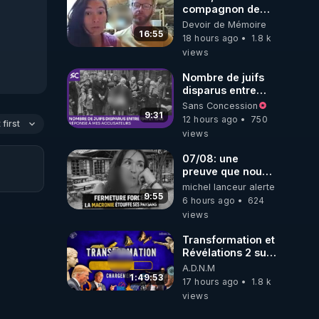
compagnon de
Kyria, raconte sa
Devoir de Mémoire
garde à vue
16:55
18 hours ago
1.8 k
musclée.
views
PARTAGEZ!
Nombre de juifs
disparus entre
1941 et 1945
Sans Concession
(Réponse à mes
9:31
12 hours ago
750
first
accusateurs)
views
07/08: une
preuve que nous
somme passé en
michel lanceur alerte
absurdie une
9:55
6 hours ago
624
dictature qui veut
views
faire taire ses
opposant !
Transformation et
Révélations 2 sur
2 - live du
A.D.N.M
07/08/26
1:49:53
17 hours ago
1.8 k
views