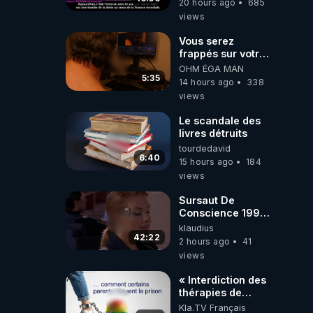
20 hours ago
685
Traduction
views
Vous serez
frappés sur votre
sol européens par
OHM ÉGA MAN
la faute des
5:35
14 hours ago
338
dirigeants qui
views
s'en mettent dans
le nez
Le scandale des
livres détruits
tourdedavid
6:40
15 hours ago
184
views
Sursaut De
Conscience 1998
- toujours
klaudius
d'actualité ....Au
42:22
2 hours ago
41
Dela Du Réel
views
« Interdiction des
thérapies de
conversion »
Kla.TV Français