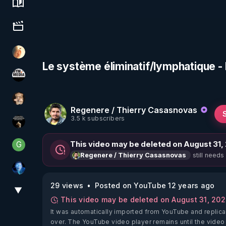
Science, history & spirituality
Culture, media & entertainment
La Puce à l'oreille
Le système éliminatif/lymphatique - 
HYM.MEDIA
DataCenter
Regenere / Thierry Casasnovas
3.5 k subscribers
Infos et vérité
G
This video may be deleted on August 31,
Generousbear
still needs
Regenere / Thierry Casasnovas
AH2020
29 views
Posted on YouTube 12 years ago
▼
View More
This video may be deleted on August 31, 20
It was automatically imported from YouTube and replica
over. The YouTube video player remains until the video