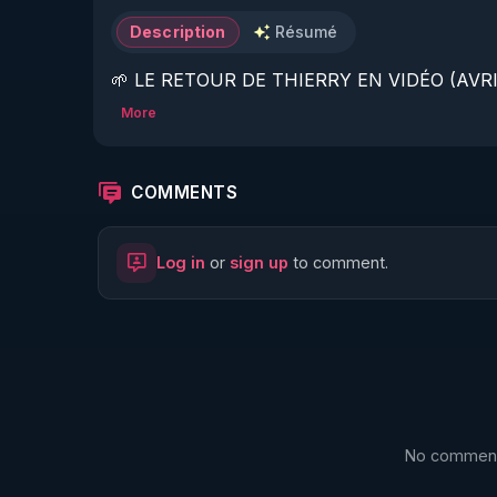
Description
Résumé
🌱 LE RETOUR DE THIERRY EN VIDÉO (AVRIL
More
https://www.rgnr.fr/presentation.html
🌱 LE MAGAZINE RÉGÉNÈRE 

COMMENTS
http://rgnr.li/ymag
Log in
or
sign up
to comment.
🌱 LA BOUTIQUE DU MAGAZINE

https://boutique.magazine-regenere.fr/
🌱 FIL TELEGRAM

https://t.me/rgnr_fr
No comments