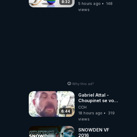
8:32
5 hours ago
148
views
Why this ad?
Gabriel Attal -
Choupinet se voit
en haut de
CCH
l'affiche
6:44
18 hours ago
319
views
SNOWDEN VF
2016