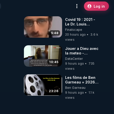
Log in
Covid 19 : 2021 -
Le Dr. Louis
Fouché renverse
Finalscape
le plateau de
5:48
20 hours ago
3.6 k
CNews !
views
Jouer a Dieu avec
la meteo -
Citoicitoyen
DataCenter
10:45
9 hours ago
735
views
Les films de Ben
Garneau = 2026-
08-08
Ben Garneau
23:26
9 hours ago
1.1 k
views