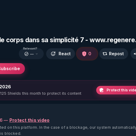
le corps dans sa simplicité 7 - www.regenere
Relevant?
React
0
Repost
—
Subscribe
 2026
Protect this vid
 125 Shields this month to protect its content
26 —
Protect this video
ted on this platform.
In the case of a blockage, our system automaticall
 is blocked.