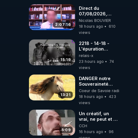
coréens.
07.08.2026.
Direct du
07/08/2026,
présenté par
Nicolas BOUVIER
Nicolas BOUVIER
2:07:16
18 hours ago
610
views
2218 - 14-18 -
L'épuration
républicaine
relais-x
organisée par les
15:19
23 hours ago
74
frères de la
views
truelle
DANGER notre
Souveraineté
Alimentaire est
Coeur de Savoie radioweb TV
attaqué...
13:21
18 hours ago
423
views
Un créatif, un
vrai, ne peut et ne
doit pas faire
CCH
appel à
5:09
16 hours ago
96
l'intelligence
views