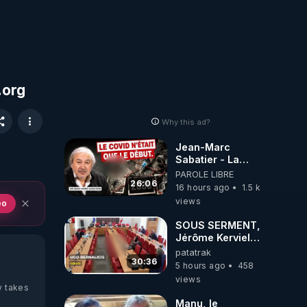
.org
Why this ad?
Jean-Marc
Sabatier - La
Covid-19 n'a été
PAROLE LIBRE
que le début -
26:06
16 hours ago
1.5 k
L'ARNm &
views
eo
l'ARNm-aa jusqu
où auront-t-il ?
SOUS SERMENT,
Jérôme Kerviel
balance tout à
patatrak
l'Assemblée !
30:36
5 hours ago
458
views
y takes
Manu, le