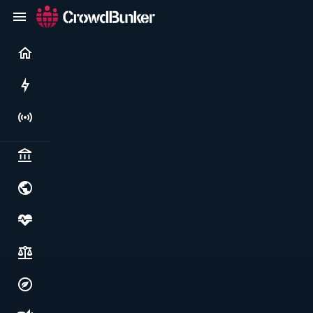
Current
Rushes
Live
Politics & institutions
World & geopolitics
Health, food & wellbeing
Society, justice & freedoms
Economy, environment & technology