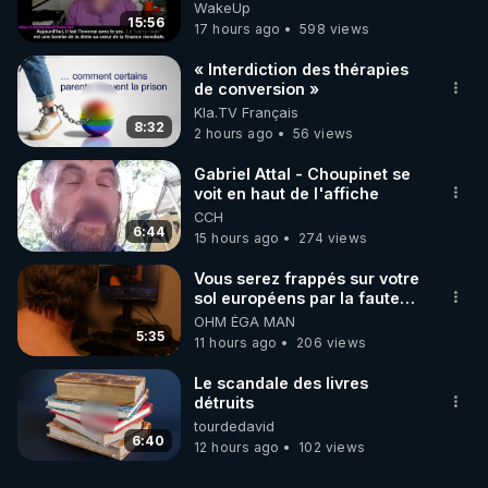
Jocelyne Traduction
WakeUp
15:56
17 hours ago
598 views
« Interdiction des thérapies
de conversion »
Kla.TV Français
8:32
2 hours ago
56 views
Gabriel Attal - Choupinet se
voit en haut de l'affiche
CCH
6:44
15 hours ago
274 views
Vous serez frappés sur votre
sol européens par la faute
des dirigeants qui s'en
OHM ÉGA MAN
mettent dans le nez
5:35
11 hours ago
206 views
Le scandale des livres
détruits
tourdedavid
6:40
12 hours ago
102 views