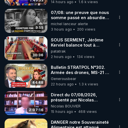
1:49:53
14 hours ago
1.6 k views
code : REGENERE10

07/08: une preuve que nous
▶ 30 jours gratuit sur l’application de méditation et 
somme passé en absurdie
une dictature qui veut faire
michel lanceur alerte
de bien-être ENVOL :

taire ses opposant !
9:55
3 hours ago
200 views
Rendez-vous sur 
https://www.envol.app/code
 avec 
le code : REGENERE
SOUS SERMENT, Jérôme
Kerviel balance tout à
l'Assemblée !
patatrak
30:36
2 hours ago
134 views
Bulletin STRATPOL N°302.
Armée des drones, MS-21 en
série, missiles coréens.
Generousbear
07.08.2026.
44:48
22 hours ago
1.3 k views
Direct du 07/08/2026,
présenté par Nicolas
BOUVIER
Nicolas BOUVIER
2:07:16
15 hours ago
468 views
DANGER notre Souveraineté
Alimentaire est attaqué...