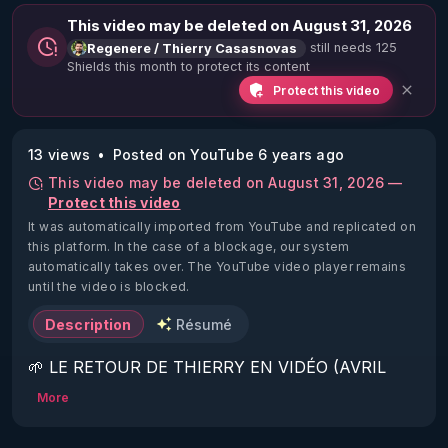
This video may be deleted on August 31, 2026
still needs 125
Regenere / Thierry Casasnovas
Shields this month to protect its content
Protect this video
13 views
Posted on YouTube 6 years ago
This video may be deleted on August 31, 2026 —
Protect this video
It was automatically imported from YouTube and replicated on
this platform.
In the case of a blockage, our system
automatically takes over. The YouTube video player remains
until the video is blocked.
Description
Résumé
🌱 LE RETOUR DE THIERRY EN VIDÉO (AVRIL 
2022)!

More
Découvrez la saison 2 des vidéos sur le nouveau 