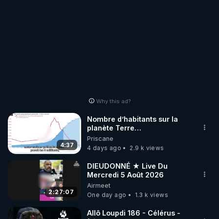
Why this ad?
Nombre d’habitants sur la
planète Terre…
Priscane
4:37
4 days ago
2.9 k views
DIEUDONNÉ ★ Live Du
Mercredi 5 Août 2026
Airmeet
2:27:07
One day ago
1.3 k views
Allô Loupdi 186 - Célérus -