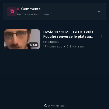
https://www.rgnr.fr/presentation.html
0
Comments
Be the first to comment
🌱 LE MAGAZINE RÉGÉNÈRE 

http://rgnr.li/ymag
Covid 19 : 2021 - Le Dr. Louis
Fouché renverse le plateau
🌱 LA BOUTIQUE DU MAGAZINE

de CNews !
Finalscape
Pour obtenir les anciens numéros que vous avez 
5:48
17 hours ago
2.9 k views
https://boutique.magazine-regenere.fr/
🌱 FIL TELEGRAM

Écoutez les podcasts gratuits de Thierry et les 
https://t.me/rgnr_fr
🌱 FACEBOOK

Why this ad?
http://rgnr.li/facebook