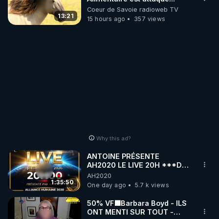
Coeur de Savoie radioweb TV
13:21
15 hours ago
357 views
Why this ad?
ANTOINE PRÉSENTE
AH2020 LE LIVE 20H ***DU
06/08/2026***
AH2020
1:35:50
One day ago
5.7 k views
50% VF🟩Barbara Boyd - ILS
ONT MENTI SUR TOUT -