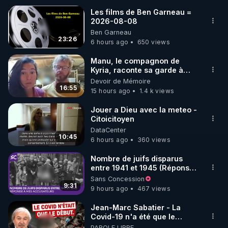
Les films de Ben Garneau =
2026-08-08
🌱 INSTAGRAM

Ben Garneau
23:26
6 hours ago
650 views
https://www.instagram.com/rdlr_thierrycasasnovas/
http://rgnr.li/instagram
Manu, le compagnon de
Kyria, raconte sa garde à
vue musclée. PARTAGEZ!
Devoir de Mémoire
🌱 LA NEWSLETTER

16:55
15 hours ago
1.4 k views
Pour ne pas rater l’actualité RGNR (stages, 
Jouer a Dieu avec la meteo -
Citoicitoyen
http://rgnr.li/news
DataCenter
10:45
6 hours ago
360 views
🌱 VIDÉOS NON CENSURÉES SUR ODYSEE 

Toutes les vidéos Youtube sont aussi sur la 
Nombre de juifs disparus
entre 1941 et 1945 (Réponse
à mes accusateurs)
Sans Concession
http://rgnr.li/odysee
9:31
9 hours ago
467 views
🌱 LES STAGES EN PRÉSENTIEL

Jean-Marc Sabatier - La
Covid-19 n'a été que le
début - L'ARNm & l'ARNm-aa
PAROLE LIBRE