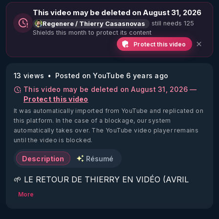
This video may be deleted on August 31, 2026
still needs 125
Regenere / Thierry Casasnovas
Shields this month to protect its content
Protect this video
13 views
Posted on YouTube 6 years ago
This video may be deleted on August 31, 2026 —
Protect this video
It was automatically imported from YouTube and replicated on
this platform.
In the case of a blockage, our system
automatically takes over. The YouTube video player remains
until the video is blocked.
Description
Résumé
🌱 LE RETOUR DE THIERRY EN VIDÉO (AVRIL 
2022)!

More
Découvrez la saison 2 des vidéos sur le nouveau 