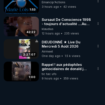
Emancip'Actions
3 hours ago
42 views
1:53
Sursaut De Conscience 1998
- toujours d'actualité ....Au
Dela Du Réel
klaudius
42:22
12 hours ago
235 views
DIEUDONNÉ ★ Live Du
Mercredi 5 Août 2026
Airmeet
2:27:07
One day ago
1.5 k views
Rappel ! aux pédophiles
génocidaires de donald j
trump et ses supporters
tic tac ufo
trumpistes 424et 666.
1:00
9 hours ago
359 views