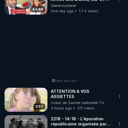
série, missiles coréens.
Generousbear
07.08.2026.
44:48
One day ago
1.7 k views
Why this ad?
ATTENTION A VOS
ASSIETTES
Coeur de Savoie radioweb TV
3:57
4 hours ago
217 views
2218 - 14-18 - L'épuration
républicaine organisée par