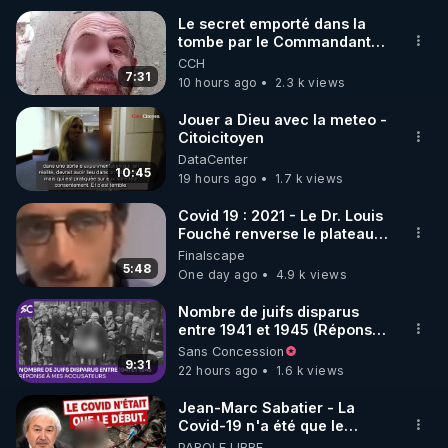
Le secret emporté dans la
tombe par le Commandant
🌱 INSTAGRAM

Cousteau le 25 juin 1997
CCH
7:31
10 hours ago
2.3 k views
https://www.instagram.com/rdlr_thierrycasasnovas/
http://rgnr.li/instagram
Jouer a Dieu avec la meteo -
Citoicitoyen
DataCenter
🌱 LA NEWSLETTER

10:45
19 hours ago
1.7 k views
Pour ne pas rater l’actualité RGNR (stages, 
Covid 19 : 2021 - Le Dr. Louis
Fouché renverse le plateau
http://rgnr.li/news
de CNews !
Finalscape
5:48
One day ago
4.9 k views
🌱 VIDÉOS NON CENSURÉES SUR ODYSEE 

Toutes les vidéos Youtube sont aussi sur la 
Nombre de juifs disparus
entre 1941 et 1945 (Réponse
à mes accusateurs)
Sans Concession
http://rgnr.li/odysee
9:31
22 hours ago
1.6 k views
🌱 LES STAGES EN PRÉSENTIEL

Jean-Marc Sabatier - La
Covid-19 n'a été que le
début - L'ARNm & l'ARNm-aa
PAROLE LIBRE