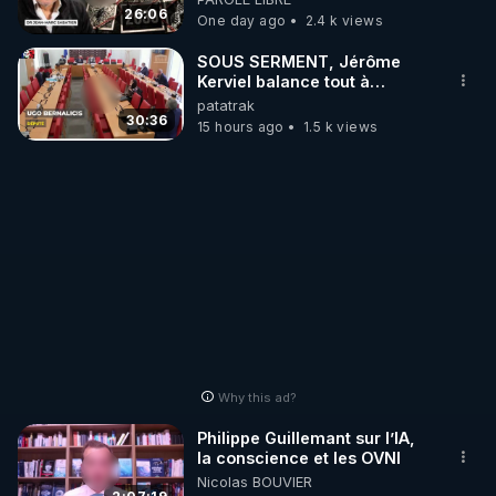
http://rgnr.li/stages
jusqu où auront-t-il ?
26:06
One day ago
2.4 k views
_________

SOUS SERMENT, Jérôme
Kerviel balance tout à
l'Assemblée !
patatrak
LES CODES PROMO DES PARTENAIRES

30:36
15 hours ago
1.5 k views
▶ 10 % de réduction sur toute la boutique 
WARMCOOK (Kuvings) : 

Rendez-vous sur : 
http://rgnr.li/warmcook
 avec le 
code : REGENERE10

▶ 10 % de réduction sur une sélection de produits 
de la boutique VIDYA : 

Rendez-vous sur : 
http://rgnr.li/vidya
 avec le code : 
REGENERE10

Why this ad?
▶ 10 % de réduction sur les extracteurs de la 
Philippe Guillemant sur l’IA,
marque SANA : 

la conscience et les OVNI
Nicolas BOUVIER
Rendez-vous sur 
http://rgnr.li/lechoubrave
 avec le 