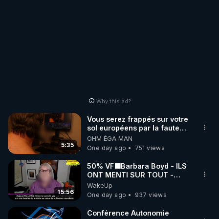
Why this ad?
Vous serez frappés sur votre
sol européens par la faute
des dirigeants qui s'en
OHM ÉGA MAN
mettent dans le nez
5:35
One day ago
751 views
50% VF🟩Barbara Boyd - ILS
ONT MENTI SUR TOUT -
Jocelyne Traduction
WakeUp
15:56
One day ago
937 views
Conférence Autonomie