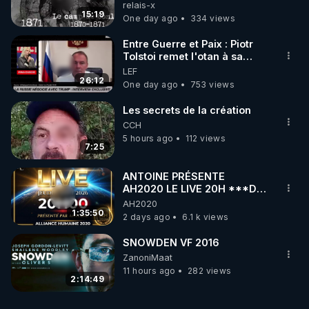
les frères de la truelle
relais-x
15:19
One day ago
334 views
Entre Guerre et Paix : Piotr
Tolstoi remet l'otan à sa
place - Interview exclusif
LEF
26:12
One day ago
753 views
Les secrets de la création
CCH
5 hours ago
112 views
7:25
ANTOINE PRÉSENTE
AH2020 LE LIVE 20H ***DU
06/08/2026***
AH2020
1:35:50
2 days ago
6.1 k views
SNOWDEN VF 2016
ZanoniMaat
11 hours ago
282 views
2:14:49