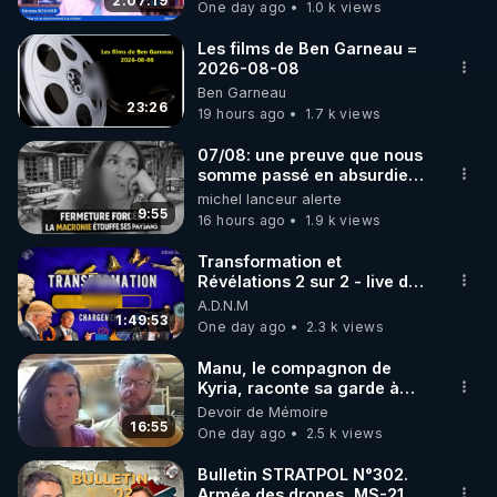
2:07:19
One day ago
1.0 k views
code : REGENERE10

Les films de Ben Garneau =
▶ 30 jours gratuit sur l’application de méditation et 
2026-08-08
Ben Garneau
de bien-être ENVOL :

23:26
19 hours ago
1.7 k views
Rendez-vous sur 
https://www.envol.app/code
 avec 
le code : REGENERE
07/08: une preuve que nous
somme passé en absurdie
une dictature qui veut faire
michel lanceur alerte
taire ses opposant !
9:55
16 hours ago
1.9 k views
Transformation et
Révélations 2 sur 2 - live du
07/08/26
A.D.N.M
1:49:53
One day ago
2.3 k views
Manu, le compagnon de
Kyria, raconte sa garde à
vue musclée. PARTAGEZ!
Devoir de Mémoire
16:55
One day ago
2.5 k views
Bulletin STRATPOL N°302.
Armée des drones, MS-21 en