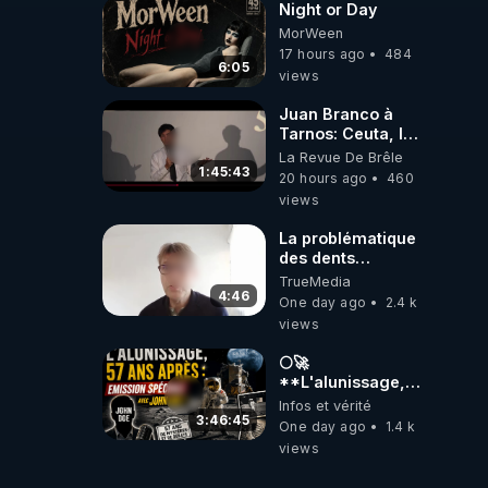
Night or Day
MorWeen
17 hours ago
484
6:05
views
Juan Branco à
Tarnos: Ceuta, le
narcotrafic et le
La Revue De Brêle
pouvoir en France
1:45:43
20 hours ago
460
views
La problématique
des dents
dévitalisées et
TrueMedia
des implants
4:46
One day ago
2.4 k
views
🌕🚀
**L'alunissage,
57 ans après :
Infos et vérité
Émission spéciale
3:46:45
One day ago
1.4 k
avec John Doe
views
!** 👨 🚀✨