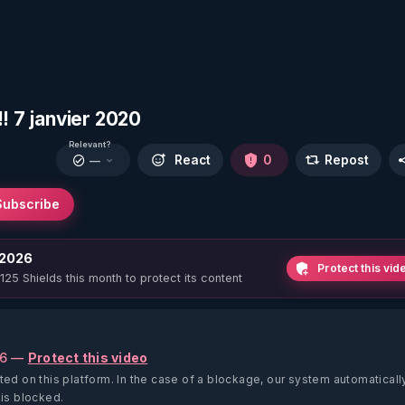
! 7 janvier 2020
Relevant?
React
0
Repost
—
Subscribe
 2026
Protect this vid
 125 Shields this month to protect its content
26 —
Protect this video
ted on this platform.
In the case of a blockage, our system automaticall
 is blocked.