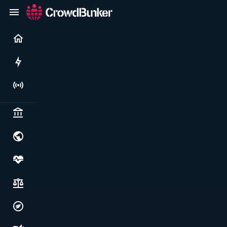
Current
Rushes
Live
Politics & institutions
World & geopolitics
Health, food & wellbeing
Society, justice & freedoms
Economy, environment & technology