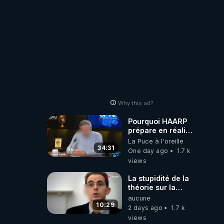
Why this ad?
Pourquoi HAARP
prépare en réalité
un CHAOS
La Puce à l'oreille
climatique, on
34:31
One day ago
1.7 k
répond
views
La stupidité de la
théorie sur la
responsabilité de
aucune
l’homme
10:29
2 days ago
1.7 k
concernant le
views
dioxyde de