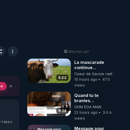
Why this ad?
La mascarade
continue...
Coeur de Savoie radioweb TV
5:22
10 hours ago
473
views
eo
Quand tu te
branles
bonhomme tu
OHM ÉGA MAN
émets des ondes
9:36
22 hours ago
3.0 k
ils ont juste omis
views
de t'expliquer
y takes
Message pour
Message pour