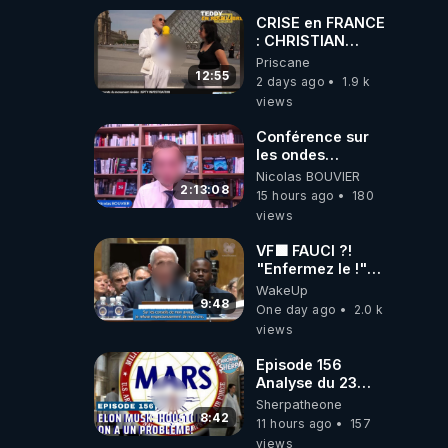
carbone.
CRISE en FRANCE
: CHRISTIAN
COTTEN FAIT une
Priscane
étrange
12:55
2 days ago
1.9 k
découverte
views
Conférence sur
les ondes
électromagnétiques
Nicolas BOUVIER
par Grégoire
2:13:08
15 hours ago
180
Caustru et Bart de
views
Wever !
VF🟩 FAUCI ?!
"Enfermez le !"
(Lock him up!) -
WakeUp
Quartz Traduction
9:48
One day ago
2.0 k
views
Episode 156
Analyse du 23
février 2025 Elon
Sherpatheone
Musk : Houston ,
8:42
11 hours ago
157
on a un problème
views