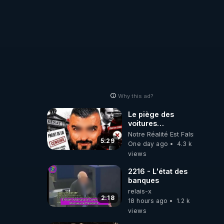
Why this ad?
Le piège des
voitures
électriques se
Notre Réalité Est Falsifiée Et F
referme sur les
5:29
One day ago
4.3 k
usagers !
views
2216 - L'état des
banques
relais-x
2:18
18 hours ago
1.2 k
views