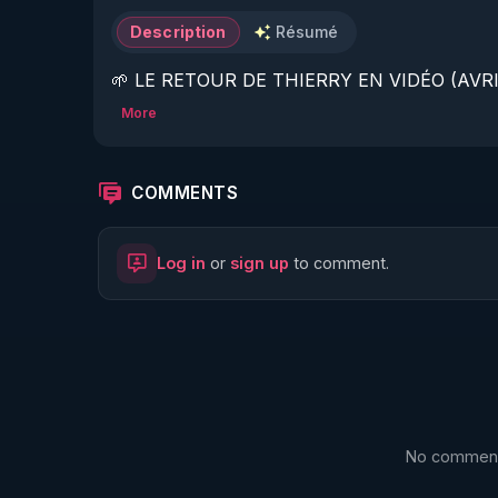
Description
Résumé
🌱 LE RETOUR DE THIERRY EN VIDÉO (AVRIL
More
https://www.rgnr.fr/presentation.html
🌱 LE MAGAZINE RÉGÉNÈRE 

COMMENTS
http://rgnr.li/ymag
Log in
or
sign up
to comment.
🌱 LA BOUTIQUE DU MAGAZINE

https://boutique.magazine-regenere.fr/
🌱 FIL TELEGRAM

https://t.me/rgnr_fr
No comments