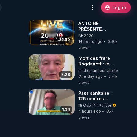
Log in
ANTOINE
PRÉSENTE
AH2020 LE LIVE
AH2020
20H ***DU
1:35:50
14 hours ago
3.9 k
06/08/2026***
views
mort des frère
Bogdanoff : le
mensonge d état
michel lanceur alerte
7:28
One day ago
3.4 k
views
Pass sanitaire :
126 centres
commerciaux
Ni Oubli Ni Pardon
concernés par
1:34
4 hours ago
857
l'obligation dans
views
toute la France