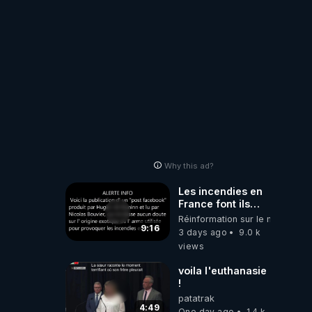
!
Why this ad?
Les incendies en
France font ils
partie d' un plan
Réinformation sur le monde
qui aurait débuté
9:16
3 days ago
9.0 k
le 11 septembre
views
2001 ?
voila l'euthanasie
!
patatrak
4:49
One day ago
1.4 k