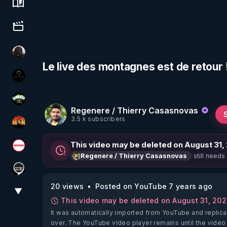
Science, history & spirituality
Culture, media & entertainment
TrueMedia
Le live des montagnes est de retour !
La vérité
DMSO pour TOUS
Regenere / Thierry Casasnovas
3.5 k subscribers
OHM ÉGA MAN
This video may be deleted on August 31,
Magazine Nexus
still needs
Regenere / Thierry Casasnovas
Notre Réalité Est Falsifiée Et Fausse
20 views
Posted on YouTube 7 years ago
▼
View More
This video may be deleted on August 31, 20
It was automatically imported from YouTube and replica
over. The YouTube video player remains until the video