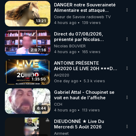
DANGER notre Souveraineté
▶ 30 jours gratuit sur l’application de méditation et 
Alimentaire est attaqué...
Coeur de Savoie radioweb TV
de bien-être ENVOL :

13:21
4 hours ago
139 views
Rendez-vous sur 
https://www.envol.app/code
 avec 
le code : REGENERE
Direct du 07/08/2026,
présenté par Nicolas
BOUVIER
Nicolas BOUVIER
2:07:16
4 hours ago
165 views
ANTOINE PRÉSENTE
AH2020 LE LIVE 20H ***DU
06/08/2026***
AH2020
1:35:50
One day ago
5.3 k views
Gabriel Attal - Choupinet se
voit en haut de l'affiche
CCH
6:44
4 hours ago
113 views
DIEUDONNÉ ★ Live Du
Mercredi 5 Août 2026
Airmeet