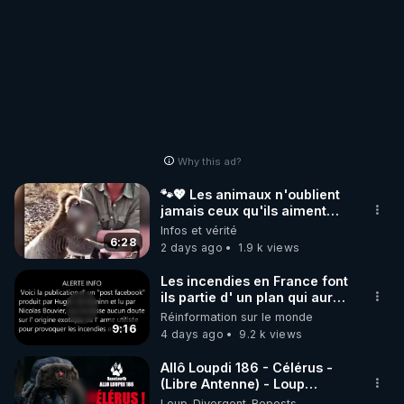
Why this ad?
🐾💖 Les animaux n'oublient
jamais ceux qu'ils aiment…
🥹❤️
Infos et vérité
6:28
2 days ago
1.9 k views
Les incendies en France font
ils partie d' un plan qui aurait
débuté le 11 septembre 2001
Réinformation sur le monde
?
9:16
4 days ago
9.2 k views
Allô Loupdi 186 - Célérus -
(Libre Antenne) - Loup
Divergent 2026.08.06
Loup_Divergent_Reposts