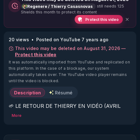
still needs 125
Regenere / Thierry Casasnovas
Shields this month to protect its content
Protect this video
20 views
Posted on YouTube 7 years ago
This video may be deleted on August 31, 2026 —
Protect this video
It was automatically imported from YouTube and replicated on
this platform.
In the case of a blockage, our system
automatically takes over. The YouTube video player remains
until the video is blocked.
Description
Résumé
🌱 LE RETOUR DE THIERRY EN VIDÉO (AVRIL 
2022)!

More
Découvrez la saison 2 des vidéos sur le nouveau 
https://www.rgnr.fr/presentation.html