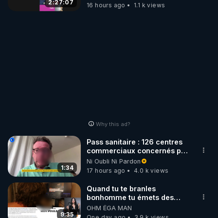
2:27:07
16 hours ago
1.1 k views
Why this ad?
Pass sanitaire : 126 centres
commerciaux concernés par
l'obligation dans toute la
Ni Oubli Ni Pardon
France
1:34
17 hours ago
4.0 k views
Quand tu te branles
bonhomme tu émets des
ondes ils ont juste omis de
OHM ÉGA MAN
t'expliquer
9:35
One day ago
3.9 k views