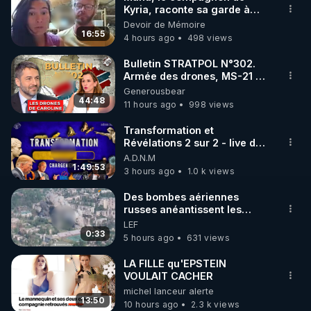
Kyria, raconte sa garde à
🌱 INSTAGRAM

vue musclée. PARTAGEZ!
Devoir de Mémoire
16:55
4 hours ago
498 views
https://www.instagram.com/rdlr_thierrycasasnovas/
http://rgnr.li/instagram
Bulletin STRATPOL N°302.
Armée des drones, MS-21 en
série, missiles coréens.
Generousbear
🌱 LA NEWSLETTER

07.08.2026.
44:48
11 hours ago
998 views
Pour ne pas rater l’actualité RGNR (stages, 
Transformation et
Révélations 2 sur 2 - live du
http://rgnr.li/news
07/08/26
A.D.N.M
1:49:53
3 hours ago
1.0 k views
🌱 VIDÉOS NON CENSURÉES SUR ODYSEE 

Toutes les vidéos Youtube sont aussi sur la 
Des bombes aériennes
russes anéantissent les
centres de contrôle de
LEF
http://rgnr.li/odysee
drones de 3 brigades
0:33
5 hours ago
631 views
ukrainienne
🌱 LES STAGES EN PRÉSENTIEL

LA FILLE qu'EPSTEIN
VOULAIT CACHER
michel lanceur alerte
http://rgnr.li/stages
13:50
10 hours ago
2.3 k views