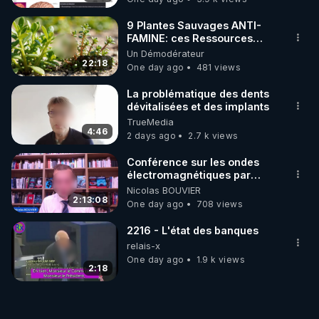
9 Plantes Sauvages ANTI-
FAMINE: ces Ressources
NUTRITIVES&MéDICINALES"gratuite
Un Démodérateur
JARDIN&des Haies
22:18
One day ago
481 views
La problématique des dents
dévitalisées et des implants
TrueMedia
4:46
2 days ago
2.7 k views
Conférence sur les ondes
électromagnétiques par
Grégoire Caustru et Bart de
Nicolas BOUVIER
Wever !
2:13:08
One day ago
708 views
2216 - L'état des banques
relais-x
One day ago
1.9 k views
2:18