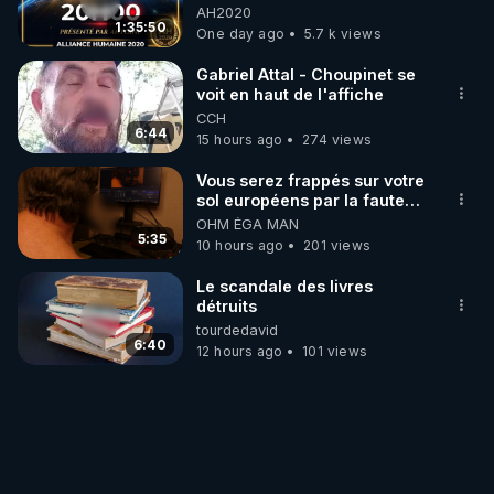
06/08/2026***
AH2020
1:35:50
One day ago
5.7 k views
Gabriel Attal - Choupinet se
voit en haut de l'affiche
CCH
6:44
15 hours ago
274 views
Vous serez frappés sur votre
sol européens par la faute
des dirigeants qui s'en
OHM ÉGA MAN
mettent dans le nez
5:35
10 hours ago
201 views
Le scandale des livres
détruits
tourdedavid
6:40
12 hours ago
101 views