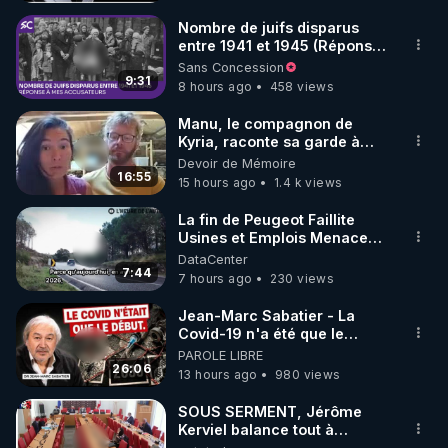
https://www.facebook.com/bestofcomputer
Nombre de juifs disparus
entre 1941 et 1945 (Réponse
à mes accusateurs)
Sans Concession
https://rumble.com/bestofcomputer
9:31
8 hours ago
458 views
Manu, le compagnon de
Kyria, raconte sa garde à
https://t.me/bestofcomputerlive
vue musclée. PARTAGEZ!
Devoir de Mémoire
16:55
15 hours ago
1.4 k views
https://www.twitch.tv/bestofcomputer
La fin de Peugeot Faillite
Usines et Emplois Menacees
- L'heure de l'auto
DataCenter
7:44
7 hours ago
230 views
https://www.bitchute.com/channel/bestofcomputer
Jean-Marc Sabatier - La
Covid-19 n'a été que le
APPEL AUX DONS POUR SOUTENIR MON 
début - L'ARNm & l'ARNm-aa
PAROLE LIBRE
TRAVAIL D'INTERET PUBLIC AVEC MES LIVE 
jusqu où auront-t-il ?
26:06
13 hours ago
980 views
(SAMEDI 21H / CROWDBUNKER & ODYSEE & 
YOUTUBE & TWITTER & VK & RUMBLE & 
SOUS SERMENT, Jérôme
Kerviel balance tout à
TELEGRAM & FACEBOOK & TWITCH & 
l'Assemblée !