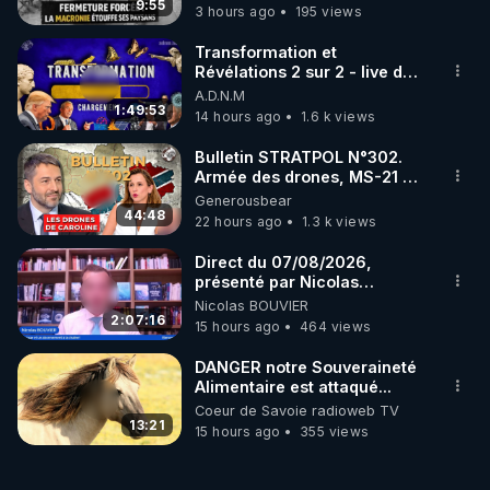
taire ses opposant !
9:55
3 hours ago
195 views
Transformation et
Révélations 2 sur 2 - live du
07/08/26
A.D.N.M
1:49:53
14 hours ago
1.6 k views
Bulletin STRATPOL N°302.
Armée des drones, MS-21 en
série, missiles coréens.
Generousbear
07.08.2026.
44:48
22 hours ago
1.3 k views
Direct du 07/08/2026,
présenté par Nicolas
BOUVIER
Nicolas BOUVIER
2:07:16
15 hours ago
464 views
DANGER notre Souveraineté
Alimentaire est attaqué...
Coeur de Savoie radioweb TV
13:21
15 hours ago
355 views