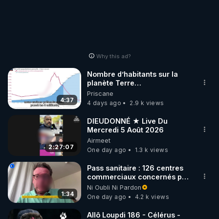
Why this ad?
Nombre d’habitants sur la
planète Terre…
Priscane
4:37
4 days ago
2.9 k views
DIEUDONNÉ ★ Live Du
Mercredi 5 Août 2026
Airmeet
2:27:07
One day ago
1.3 k views
Pass sanitaire : 126 centres
commerciaux concernés par
l'obligation dans toute la
Ni Oubli Ni Pardon
France
1:34
One day ago
4.2 k views
Allô Loupdi 186 - Célérus -