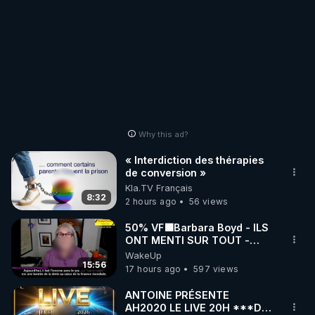
Why this ad?
« Interdiction des thérapies
de conversion »
Kla.TV Français
8:32
2 hours ago
56 views
50% VF🟩Barbara Boyd - ILS
ONT MENTI SUR TOUT -
Jocelyne Traduction
WakeUp
15:56
17 hours ago
597 views
ANTOINE PRÉSENTE
AH2020 LE LIVE 20H ***DU