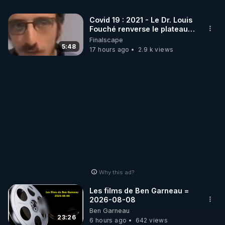
A DROITE SUR "SOUTENIR" (CROWDBUNKER).

Covid 19 : 2021 - Le Dr. Louis
Fouché renverse le plateau
de CNews !
Finalscape
https://crowdbunker.com/@bestofcomputer
5:48
17 hours ago
2.9 k views
https://www.youtube.com/@bestofcomputer
https://vk.com/bestofcomputer
https://odysee.com/@Bestofcomputer:1
Why this ad?
https://twitter.com/bestofcomputer
Les films de Ben Garneau =
2026-08-08
Ben Garneau
23:26
6 hours ago
642 views