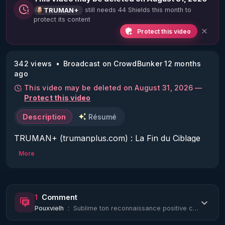
still needs 44 Shields this month to
TRUMAN+
protect its content
Protect this video
342 views
Broadcast on CrowdBunker 12 months
ago
This video may be deleted on August 31, 2026 —
Protect this video
Description
Résumé
TRUMAN+ (trumanplus.com) : La Fin du Ciblage 
est en Nous !

More
MERCI DE VOTER POUR CETTE VIDEO EN 
CLIQUANT SUR ^ EN BAS A DROITE OU EST 
1
Comment
ECRIT "P 50%" !!!

Pouxvielh
:
Sublime ton reconnaissance positive c'est magique .Amour et Gratitude
MERCI DE ME SOUTENIR EN CLIQUANT EN BAS 