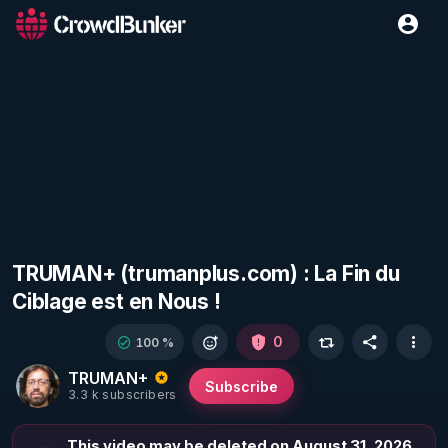
TRUMAN+ (trumanplus.com) : La Fin du
Ciblage est en Nous !
0
100 %
TRUMAN+
Subscribe
3.3 k subscribers
This video may be deleted on August 31, 2026