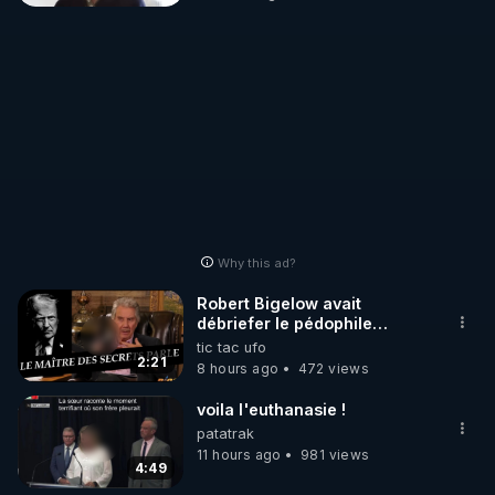
Why this ad?
Robert Bigelow avait
débriefer le pédophile
génocidaire de donald j
tic tac ufo
trump
2:21
8 hours ago
472 views
voila l'euthanasie !
patatrak
11 hours ago
981 views
4:49