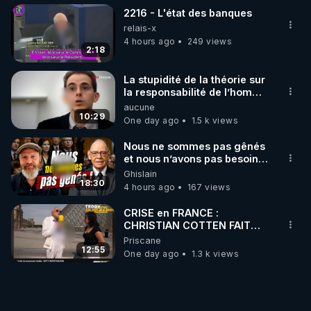
2216 - L'état des banques
relais-x
4 hours ago
249 views
2:18
La stupidité de la théorie sur
la responsabilité de l’homme
concernant le dioxyde de
aucune
carbone.
10:29
One day ago
1.5 k views
Nous ne sommes pas gênés
et nous n’avons pas besoin
de nous excuser ! #jw
Ghislain
#jehovah #collegecentral
18:30
4 hours ago
167 views
CRISE en FRANCE :
CHRISTIAN COTTEN FAIT
une étrange découverte
Priscane
12:55
One day ago
1.3 k views