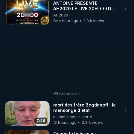
ANTOINE PRÉSENTE
AH2020 LE LIVE 20H ***DU
06/08/2026***
AH2020
One hour ago
1.3 k views
Why this ad?
mort des frère Bogdanoff : le
mensonge d état
michel lanceur alerte
7:28
12 hours ago
2.3 k views
Quand tu te branles