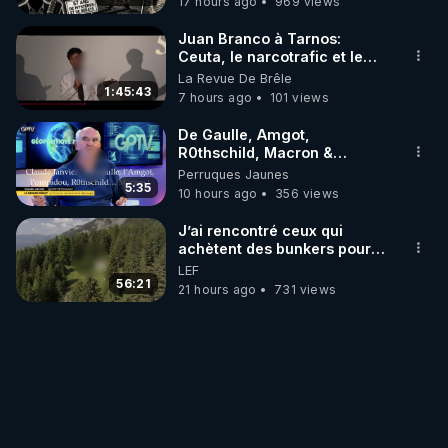
17 hours ago
969 views
Juan Branco à Tarnos:
Ceuta, le narcotrafic et le
pouvoir en France
La Revue De Brêle
1:45:43
7 hours ago
101 views
De Gaulle, Amgot,
R0thschild, Macron &
Pompidou… Macron Claude
Perruques Jaunes
Janvier, GPTV, 18 X 2024
5:35
10 hours ago
356 views
J’ai rencontré ceux qui
achètent des bunkers pour
survivre à la fin du monde
LEF
56:21
21 hours ago
731 views