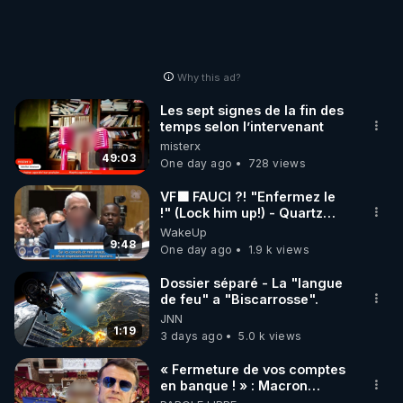
Why this ad?
Les sept signes de la fin des
temps selon l’intervenant
misterx
49:03
One day ago
728 views
VF🟩 FAUCI ?! "Enfermez le
!" (Lock him up!) - Quartz
Traduction
WakeUp
9:48
One day ago
1.9 k views
Dossier séparé - La "langue
de feu" a "Biscarrosse".
JNN
1:19
3 days ago
5.0 k views
« Fermeture de vos comptes
en banque ! » : Macron
impose une loi folle !