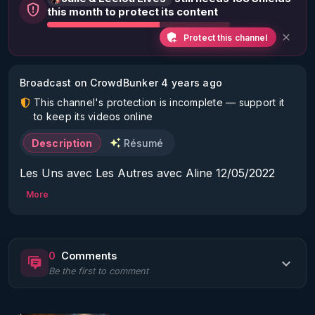
this month to protect its content
Protect this channel
Broadcast on CrowdBunker 4 years ago
This channel's protection is incomplete — support it
to keep its videos online
Description
Résumé
Les Uns avec Les Autres avec Aline 12/05/2022 
qu'est ce qu'un bon ami?
More
0
Comments
Be the first to comment