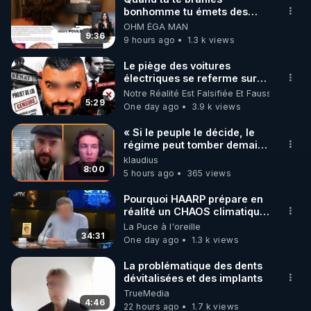
bonhomme tu émets des
ondes ils ont juste omis de
OHM ÉGA MAN
t'expliquer
9:36
9 hours ago
1.3 k views
Le piège des voitures
électriques se referme sur
les usagers !
Notre Réalité Est Falsifiée Et Fausse
5:29
One day ago
3.9 k views
« Si le peuple le décide, le
régime peut tomber demain !
»
klaudius
8:00
5 hours ago
365 views
Pourquoi HAARP prépare en
réalité un CHAOS climatique,
on répond
La Puce à l'oreille
34:31
One day ago
1.3 k views
La problématique des dents
dévitalisées et des implants
TrueMedia
4:46
22 hours ago
1.7 k views