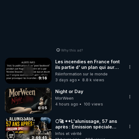
Why this ad?
Les incendies en France font
ils partie d' un plan qui aurait
débuté le 11 septembre 2001
Réinformation sur le monde
?
9:16
3 days ago
8.8 k views
Night or Day
MorWeen
4 hours ago
100 views
6:05
🌕🚀 **L'alunissage, 57 ans
après : Émission spéciale
avec John Doe !** 👨 🚀✨
Infos et vérité
3:46:45