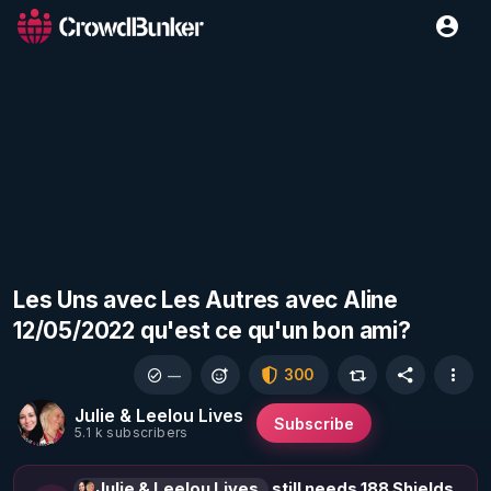
Les Uns avec Les Autres avec Aline
12/05/2022 qu'est ce qu'un bon ami?
300
—
Julie & Leelou Lives
Subscribe
5.1 k subscribers
Julie & Leelou Lives
still needs 188 Shields