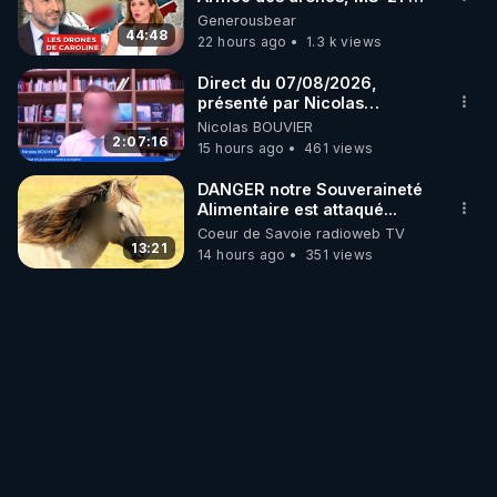
série, missiles coréens.
Generousbear
07.08.2026.
44:48
22 hours ago
1.3 k views
Direct du 07/08/2026,
présenté par Nicolas
BOUVIER
Nicolas BOUVIER
2:07:16
15 hours ago
461 views
DANGER notre Souveraineté
Alimentaire est attaqué...
Coeur de Savoie radioweb TV
13:21
14 hours ago
351 views