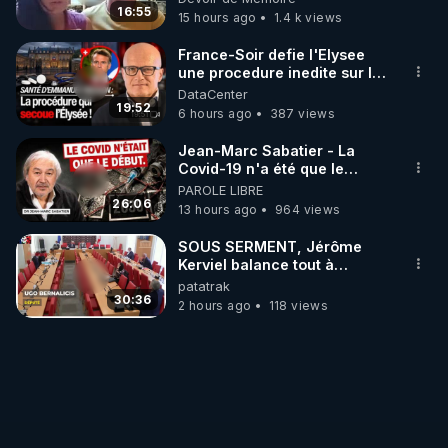
16:55
15 hours ago
1.4 k views
France-Soir defie l'Elysee
une procedure inedite sur la
sante du president - Nexus
DataCenter
19:52
6 hours ago
387 views
Jean-Marc Sabatier - La
Covid-19 n'a été que le
début - L'ARNm & l'ARNm-aa
PAROLE LIBRE
jusqu où auront-t-il ?
26:06
13 hours ago
964 views
SOUS SERMENT, Jérôme
Kerviel balance tout à
l'Assemblée !
patatrak
30:36
2 hours ago
118 views