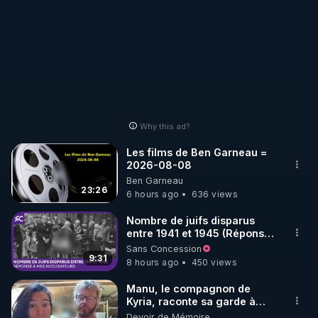
volets complémentaires organisés de façon 
indépendantes.

https://fr.internationalcovidsummit.c...
Les 30 et 31 mars 2022, un congrès scientifique 
Why this ad?
aura lieu à l’IHU Méditerranée Infection. 

Le 1er avril 2022, à Massy, des médecins viendront 
Les films de Ben Garneau =
2026-08-08
développer leurs connaissances et leur 

Ben Garneau
expérience pratique concernant la maladie.
23:26
6 hours ago
636 views
Nombre de juifs disparus
entre 1941 et 1945 (Réponse
à mes accusateurs)
Sans Concession
9:31
8 hours ago
450 views
Manu, le compagnon de
Kyria, raconte sa garde à
vue musclée. PARTAGEZ!
Devoir de Mémoire