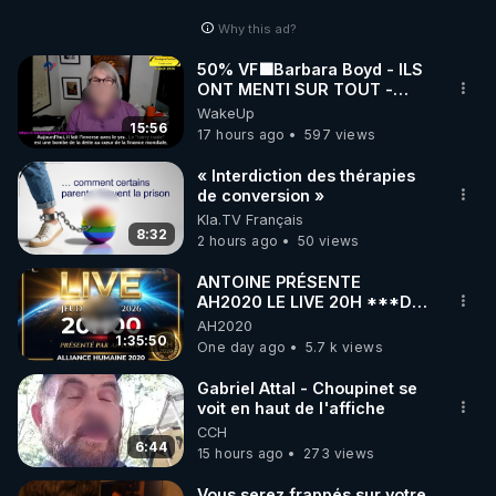
Why this ad?
50% VF🟩Barbara Boyd - ILS
ONT MENTI SUR TOUT -
Jocelyne Traduction
WakeUp
15:56
17 hours ago
597 views
« Interdiction des thérapies
de conversion »
Kla.TV Français
8:32
2 hours ago
50 views
ANTOINE PRÉSENTE
AH2020 LE LIVE 20H ***DU
06/08/2026***
AH2020
1:35:50
One day ago
5.7 k views
Gabriel Attal - Choupinet se
voit en haut de l'affiche
CCH
6:44
15 hours ago
273 views
Vous serez frappés sur votre