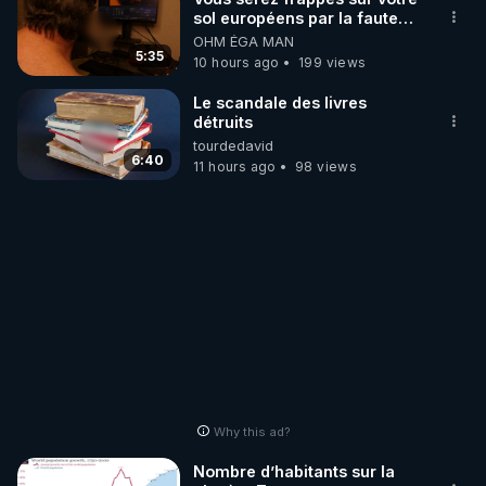
sol européens par la faute
des dirigeants qui s'en
OHM ÉGA MAN
mettent dans le nez
5:35
10 hours ago
199 views
Le scandale des livres
détruits
tourdedavid
6:40
11 hours ago
98 views
Why this ad?
Nombre d’habitants sur la