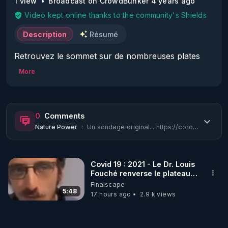
1 view
Broadcast on CrowdBunker 4 years ago
Video kept online thanks to the community's Shields
Description
Résumé
Retrouvez le sommet sur de nombreuses plates 
formes:

More
Le SOMMET INTERNATIONAL COVID

0
Comments
(International Covid Summit ICS 
Nature Power
:
Un sondage original... https://coronarirus.net/index.php/166796
https:/fr.internationalcovidsummit.com/) 

a été créé pour que les médecins, les scientifiques 
et les professionnels du monde entier se réunissent 
Covid 19 : 2021 - Le Dr. Louis
et discutent de la COVID-19. Il s’agit d’un refuge 
Fouché renverse le plateau
non censuré où ils peuvent se rassembler, 
de CNews !
Finalscape
partager, échanger et diffuser leurs connaissances 
5:48
17 hours ago
2.9 k views
sur le sujet.

Dans sa version française, l’ICS comprendra trois 