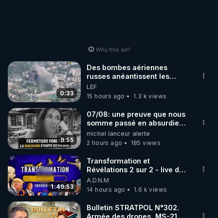
Why this ad?
Des bombes aériennes
russes anéantissent les
centres de contrôle de
LEF
drones de 3 brigades
0:33
15 hours ago
1.3 k views
ukrainienne
07/08: une preuve que nous
somme passé en absurdie
une dictature qui veut faire
michel lanceur alerte
taire ses opposant !
9:55
2 hours ago
185 views
Transformation et
Révélations 2 sur 2 - live du
07/08/26
A.D.N.M
1:49:53
14 hours ago
1.6 k views
Bulletin STRATPOL N°302.
Armée des drones, MS-21 en