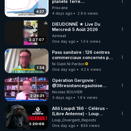
planète Terre…
Priscane
4:37
4 days ago
2.9 k views
DIEUDONNÉ ★ Live Du
Mercredi 5 Août 2026
Airmeet
2:27:07
One day ago
1.3 k views
Pass sanitaire : 126 centres
commerciaux concernés par
l'obligation dans toute la
Ni Oubli Ni Pardon
France
1:34
One day ago
4.2 k views
Opération Gergovie :
‪@38resistancegauloise‬
‪@MarionSigautOfficiel‬
Nicolas BOUVIER
‪@gladysriifard5710‬ Laëtitia
2:25:21
3 days ago
1.6 k views
Allô Loupdi 186 - Célérus -
(Libre Antenne) - Loup
Divergent 2026.08.06
Loup_Divergent_Reposts
3:20:08
One day ago
834 views