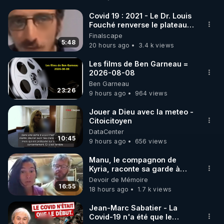
http://rgnr.li/facebook
Covid 19 : 2021 - Le Dr. Louis
Fouché renverse le plateau
🌱 INSTAGRAM

de CNews !
Finalscape
5:48
20 hours ago
3.4 k views
https://www.instagram.com/rdlr_thierrycasasnovas/
http://rgnr.li/instagram
Les films de Ben Garneau =
2026-08-08
Ben Garneau
🌱 LA NEWSLETTER

23:26
9 hours ago
964 views
Pour ne pas rater l’actualité RGNR (stages, 
Jouer a Dieu avec la meteo -
Citoicitoyen
http://rgnr.li/news
DataCenter
10:45
9 hours ago
656 views
🌱 VIDÉOS NON CENSURÉES SUR ODYSEE 

Toutes les vidéos Youtube sont aussi sur la 
Manu, le compagnon de
Kyria, raconte sa garde à
vue musclée. PARTAGEZ!
Devoir de Mémoire
http://rgnr.li/odysee
16:55
18 hours ago
1.7 k views
🌱 LES STAGES EN PRÉSENTIEL

Jean-Marc Sabatier - La
Covid-19 n'a été que le