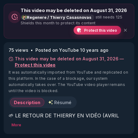
This video may be deleted on August 31, 2026
still needs 125
Regenere / Thierry Casasnovas
Shields this month to protect its content
Protect this video
75 views
Posted on YouTube 10 years ago
This video may be deleted on August 31, 2026 —
Protect this video
It was automatically imported from YouTube and replicated on
this platform.
In the case of a blockage, our system
automatically takes over. The YouTube video player remains
until the video is blocked.
Description
Résumé
🌱 LE RETOUR DE THIERRY EN VIDÉO (AVRIL 
2022)!

More
Découvrez la saison 2 des vidéos sur le nouveau 