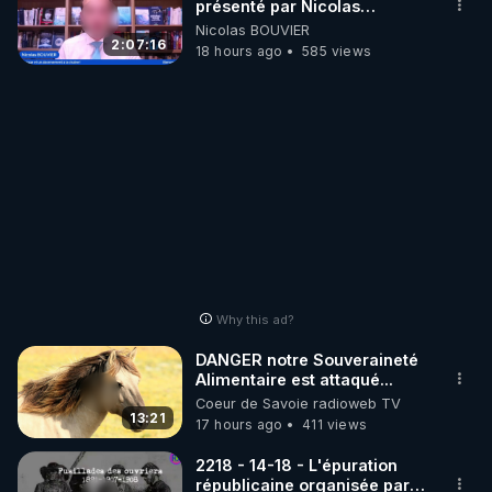
présenté par Nicolas
BOUVIER
Nicolas BOUVIER
2:07:16
18 hours ago
585 views
Why this ad?
DANGER notre Souveraineté
Alimentaire est attaqué...
Coeur de Savoie radioweb TV
13:21
17 hours ago
411 views
2218 - 14-18 - L'épuration
républicaine organisée par