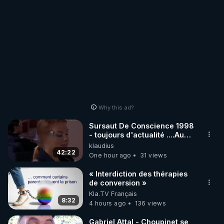
Why this ad?
Sursaut De Conscience 1998
- toujours d'actualité ....Au
Dela Du Réel
klaudius
42:22
One hour ago
31 views
« Interdiction des thérapies
de conversion »
Kla.TV Français
8:32
4 hours ago
136 views
Gabriel Attal - Choupinet se