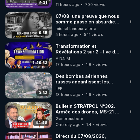
9:31
11 hours ago
700 views
code : REGENERE10

07/08: une preuve que nous
▶ 30 jours gratuit sur l’application de méditation et 
somme passé en absurdie
une dictature qui veut faire
michel lanceur alerte
de bien-être ENVOL :

taire ses opposant !
9:55
5 hours ago
541 views
Rendez-vous sur 
https://www.envol.app/code
 avec 
le code : REGENERE
Transformation et
Révélations 2 sur 2 - live du
07/08/26
A.D.N.M
1:49:53
17 hours ago
1.8 k views
Des bombes aériennes
russes anéantissent les
centres de contrôle de
LEF
drones de 3 brigades
0:33
18 hours ago
1.6 k views
ukrainienne
Bulletin STRATPOL N°302.
Armée des drones, MS-21 en
série, missiles coréens.
Generousbear
07.08.2026.
44:48
One day ago
1.4 k views
Direct du 07/08/2026,