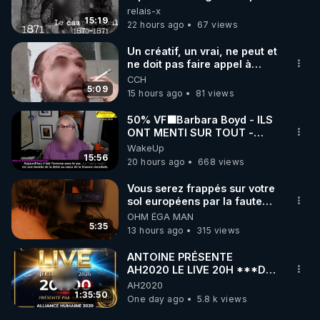
les frères de la truelle
relais-x
15:19
22 hours ago
67 views
Un créatif, un vrai, ne peut et
ne doit pas faire appel à
l'intelligence artificielle
CCH
5:09
15 hours ago
81 views
50% VF🟩Barbara Boyd - ILS
ONT MENTI SUR TOUT -
Jocelyne Traduction
WakeUp
15:56
20 hours ago
668 views
Vous serez frappés sur votre
sol européens par la faute
des dirigeants qui s'en
OHM ÉGA MAN
mettent dans le nez
5:35
13 hours ago
315 views
ANTOINE PRÉSENTE
AH2020 LE LIVE 20H ***DU
06/08/2026***
AH2020
1:35:50
One day ago
5.8 k views