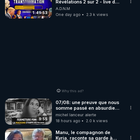
Révélations 2 sur 2 - live du
07/08/26
A.D.N.M
1:49:53
One day ago
2.3 k views
Why this ad?
07/08: une preuve que nous
somme passé en absurdie
une dictature qui veut faire
michel lanceur alerte
taire ses opposant !
9:55
18 hours ago
2.0 k views
Manu, le compagnon de
Kyria, raconte sa garde à