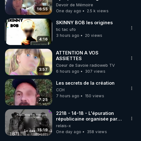
vue musclée. PARTAGEZ!
Devoir de Mémoire
16:55
One day ago
2.5 k views
SKINNY BOB les origines
tic tac ufo
3 hours ago
20 views
4:16
ATTENTION A VOS
ASSIETTES
Coeur de Savoie radioweb TV
3:57
6 hours ago
307 views
Les secrets de la création
CCH
7 hours ago
150 views
7:25
2218 - 14-18 - L'épuration
républicaine organisée par
les frères de la truelle
relais-x
15:19
One day ago
358 views