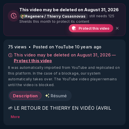
This video may be deleted on August 31, 2026
still needs 125
Regenere / Thierry Casasnovas
Shields this month to protect its content
Protect this video
75 views
Posted on YouTube 10 years ago
This video may be deleted on August 31, 2026 —
Protect this video
It was automatically imported from YouTube and replicated on
this platform.
In the case of a blockage, our system
automatically takes over. The YouTube video player remains
until the video is blocked.
Description
Résumé
🌱 LE RETOUR DE THIERRY EN VIDÉO (AVRIL 
2022)!

More
Découvrez la saison 2 des vidéos sur le nouveau 