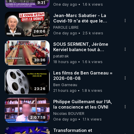
9:31
One day ago
1.6 k views
code : REGENERE10

Jean-Marc Sabatier - La
▶ 30 jours gratuit sur l’application de méditation et 
Covid-19 n'a été que le
début - L'ARNm & l'ARNm-aa
PAROLE LIBRE
de bien-être ENVOL :

jusqu où auront-t-il ?
26:06
One day ago
2.5 k views
Rendez-vous sur 
https://www.envol.app/code
 avec 
le code : REGENERE
SOUS SERMENT, Jérôme
Kerviel balance tout à
l'Assemblée !
patatrak
30:36
18 hours ago
1.6 k views
Les films de Ben Garneau =
2026-08-08
Ben Garneau
23:26
21 hours ago
1.8 k views
Philippe Guillemant sur l’IA,
la conscience et les OVNI
Nicolas BOUVIER
2:07:19
One day ago
1.1 k views
Transformation et