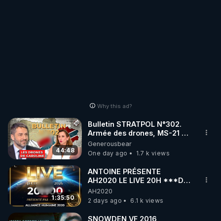
Why this ad?
Bulletin STRATPOL N°302.
Armée des drones, MS-21 en
série, missiles coréens.
Generousbear
07.08.2026.
44:48
One day ago
1.7 k views
ANTOINE PRÉSENTE
AH2020 LE LIVE 20H ***DU
06/08/2026***
AH2020
1:35:50
2 days ago
6.1 k views
SNOWDEN VF 2016