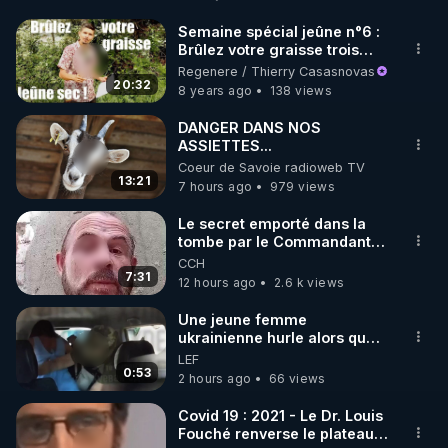
http://rgnr.li/facebook
Semaine spécial jeûne n°6 :
Brûlez votre graisse trois
🌱 INSTAGRAM

fois plus vite (LE secret du
Regenere / Thierry Casasnovas
jeûne sec)
20:32
8 years ago
138 views
https://www.instagram.com/rdlr_thierrycasasnovas/
http://rgnr.li/instagram
DANGER DANS NOS
ASSIETTES...
Coeur de Savoie radioweb TV
🌱 LA NEWSLETTER

13:21
7 hours ago
979 views
Pour ne pas rater l’actualité RGNR (stages, 
Le secret emporté dans la
tombe par le Commandant
http://rgnr.li/news
Cousteau le 25 juin 1997
CCH
7:31
12 hours ago
2.6 k views
🌱 VIDÉOS NON CENSURÉES SUR ODYSEE 

Toutes les vidéos Youtube sont aussi sur la 
Une jeune femme
ukrainienne hurle alors que
son ptit ami est brutalement
LEF
http://rgnr.li/odysee
enlevé par milice Zelensky
0:53
2 hours ago
66 views
🌱 LES STAGES EN PRÉSENTIEL

Covid 19 : 2021 - Le Dr. Louis
Fouché renverse le plateau