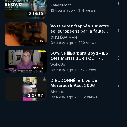
ZanoniMaat
13 hours ago
314 views
2:14:49
Vous serez frappés sur votre
sol européens par la faute
des dirigeants qui s'en
OHM ÉGA MAN
mettent dans le nez
5:35
One day ago
800 views
50% VF🟩Barbara Boyd - ILS
ONT MENTI SUR TOUT -
Jocelyne Traduction
WakeUp
15:56
One day ago
952 views
DIEUDONNÉ ★ Live Du
Mercredi 5 Août 2026
Airmeet
2:27:07
One day ago
1.6 k views