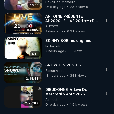
vue musclée. PARTAGEZ!
Devoir de Mémoire
16:55
One day ago
2.5 k views
ANTOINE PRÉSENTE
AH2020 LE LIVE 20H ***DU
06/08/2026***
AH2020
1:35:50
2 days ago
6.2 k views
SKINNY BOB les origines
tic tac ufo
7 hours ago
53 views
4:16
SNOWDEN VF 2016
ZanoniMaat
18 hours ago
343 views
2:14:49
DIEUDONNÉ ★ Live Du
Mercredi 5 Août 2026
Airmeet
2:27:07
One day ago
1.6 k views