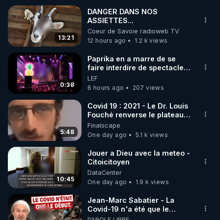
DANGER DANS NOS
ASSIETTES...
🌱 INSTAGRAM

Coeur de Savoie radioweb TV
13:21
12 hours ago
1.2 k views
https://www.instagram.com/rdlr_thierrycasasnovas/
http://rgnr.li/instagram
Paprika en a marre de se
faire interdire de spectacle.
Elle décide donc de devenir
LEF
🌱 LA NEWSLETTER

DJ !
0:38
6 hours ago
207 views
Pour ne pas rater l’actualité RGNR (stages, 
Covid 19 : 2021 - Le Dr. Louis
Fouché renverse le plateau
http://rgnr.li/news
de CNews !
Finalscape
5:48
One day ago
5.1 k views
🌱 VIDÉOS NON CENSURÉES SUR ODYSEE 

Toutes les vidéos Youtube sont aussi sur la 
Jouer a Dieu avec la meteo -
Citoicitoyen
DataCenter
http://rgnr.li/odysee
10:45
One day ago
1.9 k views
🌱 LES STAGES EN PRÉSENTIEL

Jean-Marc Sabatier - La
Covid-19 n'a été que le
début - L'ARNm & l'ARNm-aa
PAROLE LIBRE