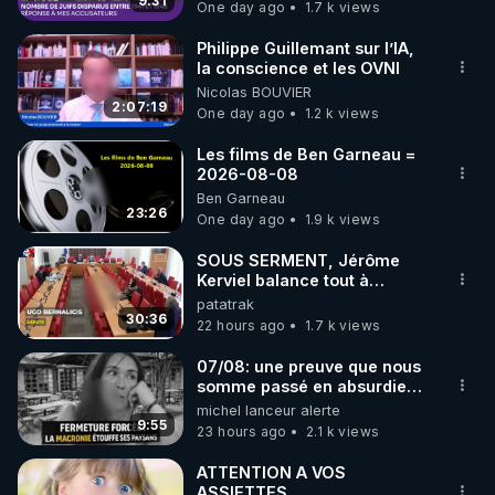
9:31
One day ago
1.7 k views
code : REGENERE10

Philippe Guillemant sur l’IA,
▶ 30 jours gratuit sur l’application de méditation et 
la conscience et les OVNI
Nicolas BOUVIER
de bien-être ENVOL :

2:07:19
One day ago
1.2 k views
Rendez-vous sur 
https://www.envol.app/code
 avec 
le code : REGENERE
Les films de Ben Garneau =
2026-08-08
Ben Garneau
23:26
One day ago
1.9 k views
SOUS SERMENT, Jérôme
Kerviel balance tout à
l'Assemblée !
patatrak
30:36
22 hours ago
1.7 k views
07/08: une preuve que nous
somme passé en absurdie
une dictature qui veut faire
michel lanceur alerte
taire ses opposant !
9:55
23 hours ago
2.1 k views
ATTENTION A VOS
ASSIETTES