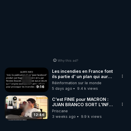
Why this ad?
Les incendies en France font
ils partie d' un plan qui aurait
débuté le 11 septembre 2001
Réinformation sur le monde
?
9:16
5 days ago
9.4 k views
C'est FINIE pour MACRON :
JUAN BRANCO SORT L'INFO
ULTIME JAMAIS RÉVÈLÉ !les
Priscane
12:46
3 weeks ago
9.9 k views