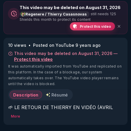
This video may be deleted on August 31, 2026
still needs 125
Regenere / Thierry Casasnovas
Shields this month to protect its content
Protect this video
10 views
Posted on YouTube 9 years ago
This video may be deleted on August 31, 2026 —
Protect this video
It was automatically imported from YouTube and replicated on
this platform.
In the case of a blockage, our system
automatically takes over. The YouTube video player remains
until the video is blocked.
Description
Résumé
🌱 LE RETOUR DE THIERRY EN VIDÉO (AVRIL 
2022)!

More
Découvrez la saison 2 des vidéos sur le nouveau 