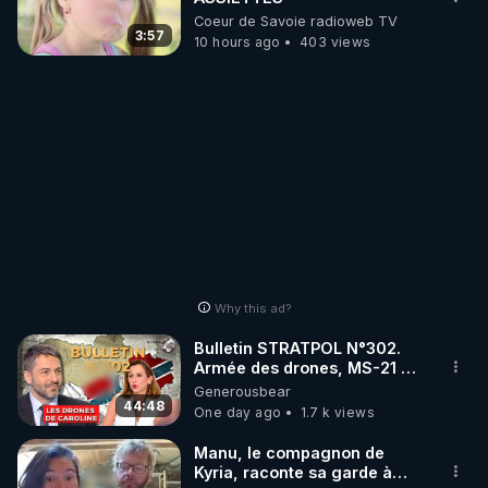
Coeur de Savoie radioweb TV
3:57
10 hours ago
403 views
Why this ad?
Bulletin STRATPOL N°302.
Armée des drones, MS-21 en
série, missiles coréens.
Generousbear
07.08.2026.
44:48
One day ago
1.7 k views
Manu, le compagnon de
Kyria, raconte sa garde à