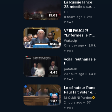
La Russie lance
28 missiles sur
Kiev, l'attaque
LEF
révèle la faiblesse
15:03
8 hours ago
255
de Kiev
views
VF🟩 FAUCI ?!
"Enfermez le !"
(Lock him up!) -
WakeUp
Quartz Traduction
9:48
One day ago
2.0 k
views
voila l'euthanasie
!
patatrak
4:49
23 hours ago
1.4 k
views
Le sénateur Rand
Paul fait voter en
commission
Ni Oubli Ni Pardon
l'outrage au
1:07
2 hours ago
67
Congrès contre
views
Anthony Fauci