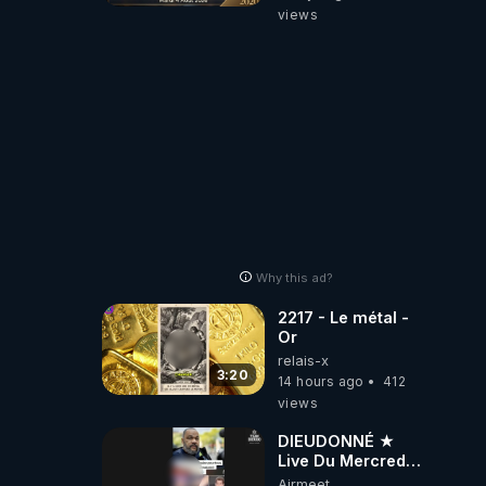
04/08/2026***
views
📷LE GRAND
RÉVEIL EST EN
MARCHE 📷
Why this ad?
2217 - Le métal -
Or
relais-x
3:20
14 hours ago
412
views
DIEUDONNÉ ★
Live Du Mercredi
5 Août 2026
Airmeet