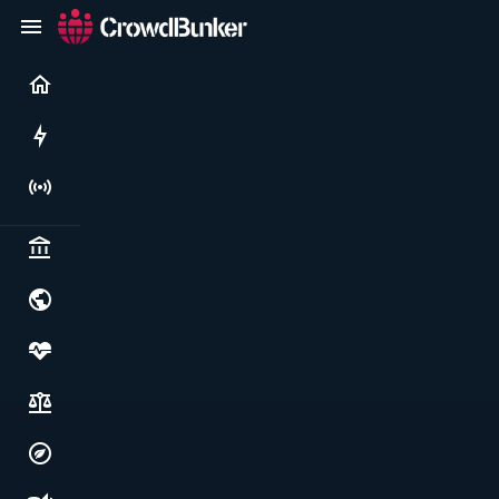
Current
Rushes
Live
Politics & institutions
World & geopolitics
Health, food & wellbeing
Society, justice & freedoms
Economy, environment & technology