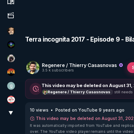
Science, history & spirituality
Culture, media & entertainment
DataCenter
Terra incognita 2017 - Episode 9 - B
WakeUp
Priscane
Regenere / Thierry Casasnovas
3.5 k subscribers
OHM ÉGA MAN
g
This video may be deleted on August 31,
gilo59
still needs
Regenere / Thierry Casasnovas
JSF - TV
10 views
Posted on YouTube 9 years ago
▼
View More
This video may be deleted on August 31, 20
It was automatically imported from YouTube and replica
over. The YouTube video player remains until the video