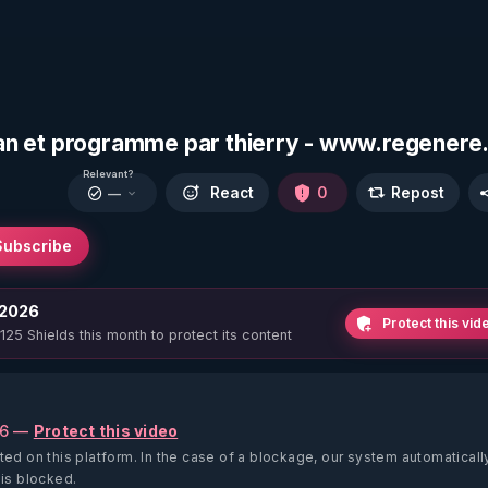
ilan et programme par thierry - www.regenere
Relevant?
React
0
Repost
—
Subscribe
 2026
Protect this vid
 125 Shields this month to protect its content
26 —
Protect this video
ted on this platform.
In the case of a blockage, our system automaticall
 is blocked.