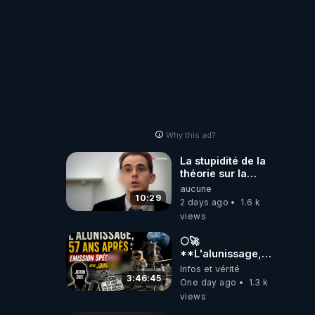
Why this ad?
La stupidité de la
théorie sur la
responsabilité de
aucune
l’homme
10:29
2 days ago
1.6 k
concernant le
views
dioxyde de
carbone.
🌕🚀
**L'alunissage,
57 ans après :
Infos et vérité
Émission spéciale
3:46:45
One day ago
1.3 k
avec John Doe
views
!** 👨 🚀✨