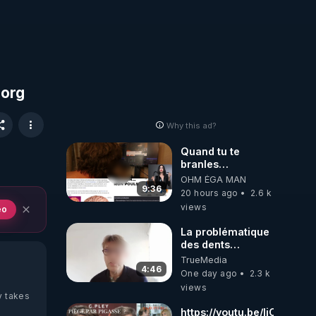
.org
Why this ad?
Quand tu te
branles
bonhomme tu
OHM ÉGA MAN
émets des ondes
9:36
20 hours ago
2.6 k
ils ont juste omis
views
eo
de t'expliquer
La problématique
des dents
dévitalisées et
TrueMedia
des implants
4:46
One day ago
2.3 k
views
y takes
https://youtu.be/liCD-