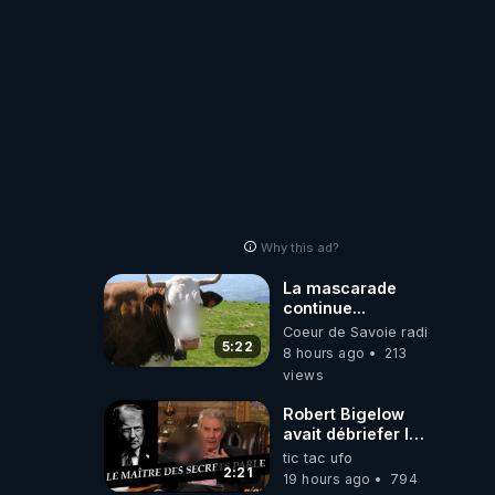
Why this ad?
La mascarade
continue...
Coeur de Savoie radioweb TV
5:22
8 hours ago
213
views
Robert Bigelow
avait débriefer le
pédophile
tic tac ufo
génocidaire de
2:21
19 hours ago
794
donald j trump