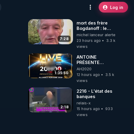
Log in
mort des frère
Bogdanoff : le
mensonge d état
michel lanceur alerte
7:28
23 hours ago
3.3 k
views
ANTOINE
PRÉSENTE
AH2020 LE LIVE
AH2020
20H ***DU
1:35:50
12 hours ago
3.5 k
06/08/2026***
views
2216 - L'état des
banques
relais-x
2:18
15 hours ago
933
views