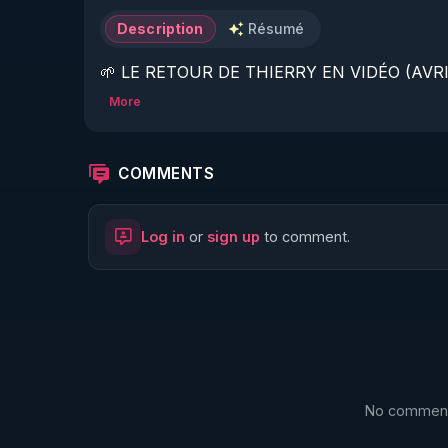
Description
Résumé
🌱 LE RETOUR DE THIERRY EN VIDÉO (AVRIL
More
https://www.rgnr.fr/presentation.html
🌱 LE MAGAZINE RÉGÉNÈRE 

COMMENTS
http://rgnr.li/ymag
Log in
or
sign up
to comment.
🌱 LA BOUTIQUE DU MAGAZINE

https://boutique.magazine-regenere.fr/
🌱 FIL TELEGRAM

https://t.me/rgnr_fr
No comments