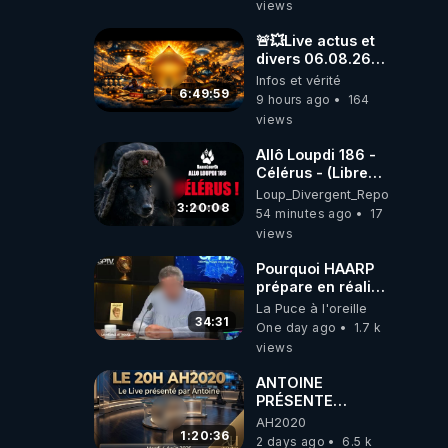
views
🚨💥Live actus et
divers 06.08.26💥
🚨
Infos et vérité
6:49:59
9 hours ago
164
views
Allô Loupdi 186 -
Célérus - (Libre
Antenne) - Loup
Loup_Divergent_Reposts
Divergent
3:20:08
54 minutes ago
17
2026.08.06
views
Pourquoi HAARP
prépare en réalité
un CHAOS
La Puce à l'oreille
climatique, on
34:31
One day ago
1.7 k
répond
views
ANTOINE
PRÉSENTE
AH2020 LE LIVE
AH2020
20H ***DU
1:20:36
2 days ago
6.5 k