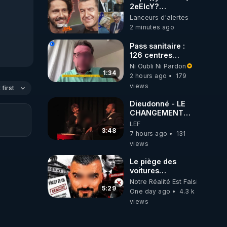
2eEIcY?
is=aieLUeh3LCY8_9Bp
Lanceurs d'alertes
2 minutes ago
Pass sanitaire :
126 centres
commerciaux
Ni Oubli Ni Pardon
concernés par
1:34
2 hours ago
179
l'obligation dans
views
first
toute la France
Dieudonné - LE
CHANGEMENT
C'EST
LEF
MAINTENANT
3:48
7 hours ago
131
views
Le piège des
voitures
électriques se
Notre Réalité Est Falsifiée Et F
referme sur les
5:29
One day ago
4.3 k
usagers !
views