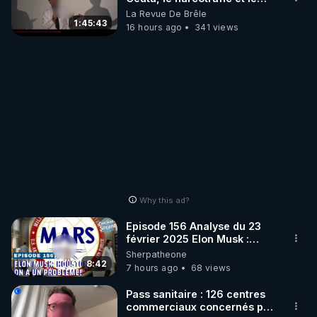
pouvoir en France
La Revue De Brêle
1:45:43
16 hours ago
341 views
Why this ad?
Episode 156 Analyse du 23
février 2025 Elon Musk :
Houston , on a un problème !
Sherpatheone
8:42
7 hours ago
68 views
Pass sanitaire : 126 centres
commerciaux concernés par