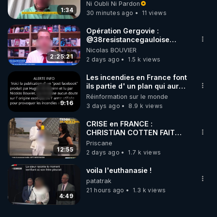
l'obligation dans toute la
Ni Oubli Ni Pardon
France
1:34
30 minutes ago
11 views
Opération Gergovie :
‪@38resistancegauloise‬
‪@MarionSigautOfficiel‬
Nicolas BOUVIER
‪@gladysriifard5710‬ Laëtitia
2:25:21
2 days ago
1.5 k views
Les incendies en France font
ils partie d' un plan qui aurait
débuté le 11 septembre 2001
Réinformation sur le monde
?
9:16
3 days ago
8.9 k views
CRISE en FRANCE :
CHRISTIAN COTTEN FAIT
une étrange découverte
Priscane
12:55
2 days ago
1.7 k views
voila l'euthanasie !
patatrak
21 hours ago
1.3 k views
4:49