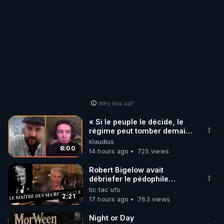
Why this ad?
« Si le peuple le décide, le
régime peut tomber demain !
»
klaudius
8:00
14 hours ago
725 views
Robert Bigelow avait
débriefer le pédophile
génocidaire de donald j
tic tac ufo
trump
2:21
17 hours ago
763 views
Night or Day