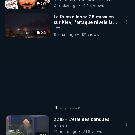
http://rgnr.li/stages
5:29
One day ago
4.2 k views
_________

La Russie lance 28 missiles
sur Kiev, l'attaque révèle la
faiblesse de Kiev
LEF
LES CODES PROMO DES PARTENAIRES

15:03
6 hours ago
121 views
▶ 10 % de réduction sur toute la boutique 
WARMCOOK (Kuvings) : 

Rendez-vous sur : 
http://rgnr.li/warmcook
 avec le 
code : REGENERE10

▶ 10 % de réduction sur une sélection de produits 
de la boutique VIDYA : 

Rendez-vous sur : 
http://rgnr.li/vidya
 avec le code : 
REGENERE10

Why this ad?
▶ 10 % de réduction sur les extracteurs de la 
2216 - L'état des banques
marque SANA : 

relais-x
Rendez-vous sur 
http://rgnr.li/lechoubrave
14 hours ago
746 views
 avec le 