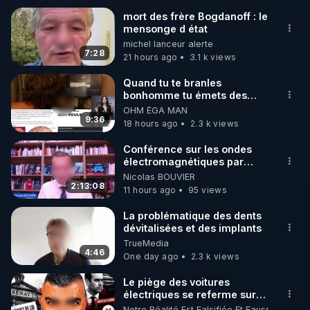
mort des frère Bogdanoff : le
mensonge d état
🌱 INSTAGRAM

michel lanceur alerte
7:28
21 hours ago
3.1 k views
https://www.instagram.com/rdlr_thierrycasasnovas/
http://rgnr.li/instagram
Quand tu te branles
bonhomme tu émets des
ondes ils ont juste omis de
OHM ÉGA MAN
🌱 LA NEWSLETTER

t'expliquer
9:36
18 hours ago
2.3 k views
Pour ne pas rater l’actualité RGNR (stages, 
Conférence sur les ondes
électromagnétiques par
http://rgnr.li/news
Grégoire Caustru et Bart de
Nicolas BOUVIER
Wever !
2:13:08
11 hours ago
95 views
🌱 VIDÉOS NON CENSURÉES SUR ODYSEE 

Toutes les vidéos Youtube sont aussi sur la 
La problématique des dents
dévitalisées et des implants
TrueMedia
http://rgnr.li/odysee
4:46
One day ago
2.3 k views
🌱 LES STAGES EN PRÉSENTIEL

Le piège des voitures
électriques se referme sur
les usagers !
Notre Réalité Est Falsifiée Et Fausse