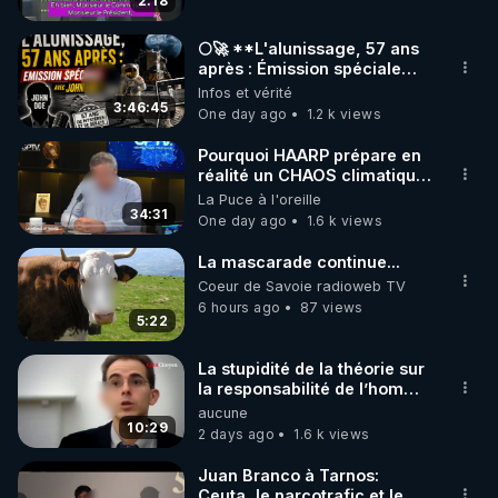
2:18
code : REGENERE10

🌕🚀 **L'alunissage, 57 ans
▶ 30 jours gratuit sur l’application de méditation et 
après : Émission spéciale
avec John Doe !** 👨 🚀✨
Infos et vérité
de bien-être ENVOL :

3:46:45
One day ago
1.2 k views
Rendez-vous sur 
https://www.envol.app/code
 avec 
le code : REGENERE
Pourquoi HAARP prépare en
réalité un CHAOS climatique,
on répond
La Puce à l'oreille
34:31
One day ago
1.6 k views
La mascarade continue...
Coeur de Savoie radioweb TV
6 hours ago
87 views
5:22
La stupidité de la théorie sur
la responsabilité de l’homme
concernant le dioxyde de
aucune
carbone.
10:29
2 days ago
1.6 k views
Juan Branco à Tarnos:
Ceuta, le narcotrafic et le