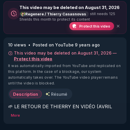
This video may be deleted on August 31, 2026
still needs 125
Regenere / Thierry Casasnovas
Shields this month to protect its content
Protect this video
10 views
Posted on YouTube 9 years ago
This video may be deleted on August 31, 2026 —
Protect this video
It was automatically imported from YouTube and replicated on
this platform.
In the case of a blockage, our system
automatically takes over. The YouTube video player remains
until the video is blocked.
Description
Résumé
🌱 LE RETOUR DE THIERRY EN VIDÉO (AVRIL 
2022)!

More
Découvrez la saison 2 des vidéos sur le nouveau 