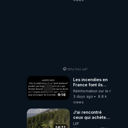
Why this ad?
Les incendies en
France font ils
partie d' un plan
Réinformation sur le monde
qui aurait débuté
9:16
3 days ago
8.8 k
le 11 septembre
views
2001 ?
J’ai rencontré
ceux qui achètent
des bunkers pour
LEF
survivre à la fin
56:21