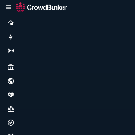
Current
Rushes
Live
Politics & institutions
World & geopolitics
Health, food & wellbeing
Society, justice & freedoms
Economy, environment & technology