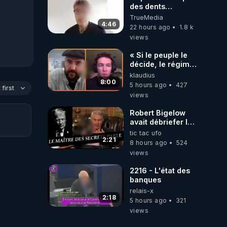
des dents
dévitalisées et
TrueMedia
des implants
4:46
22 hours ago
1.8 k
views
« Si le peuple le
décide, le régime
peut tomber
klaudius
demain ! »
8:00
5 hours ago
427
first
views
Robert Bigelow
avait débriefer le
pédophile
tic tac ufo
génocidaire de
2:21
8 hours ago
524
donald j trump
views
2216 - L'état des
banques
relais-x
2:18
5 hours ago
321
views