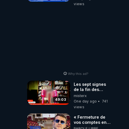
‪@gladysriifard5710‬
views
Laëtitia
Why this ad?
Les sept signes
de la fin des
temps selon
misterx
l’intervenant
49:03
One day ago
741
views
« Fermeture de
vos comptes en
banque ! » :
PAROLE LIBRE