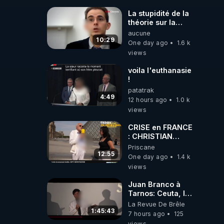
#jehovah
#collegecentral
La stupidité de la
théorie sur la
responsabilité de
aucune
l’homme
10:29
One day ago
1.6 k
concernant le
views
dioxyde de
carbone.
voila l'euthanasie
!
patatrak
4:49
12 hours ago
1.0 k
views
CRISE en FRANCE
: CHRISTIAN
COTTEN FAIT une
Priscane
étrange
12:55
One day ago
1.4 k
découverte
views
Juan Branco à
Tarnos: Ceuta, le
narcotrafic et le
La Revue De Brêle
pouvoir en France
1:45:43
7 hours ago
125
views