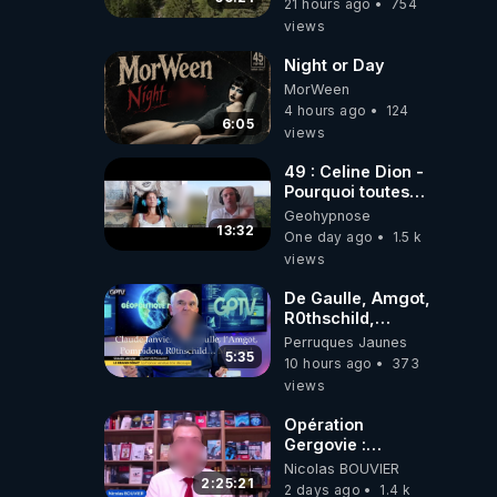
21 hours ago
754
du monde
views
Night or Day
MorWeen
4 hours ago
124
6:05
views
49 : Celine Dion -
Pourquoi toutes
ces rumeurs ?
Geohypnose
Enquête sous
13:32
One day ago
1.5 k
hypnose
views
De Gaulle, Amgot,
R0thschild,
Macron &
Perruques Jaunes
Pompidou…
5:35
10 hours ago
373
Macron Claude
views
Janvier, GPTV, 18
X 2024
Opération
Gergovie :
‪@38resistancegauloise‬
Nicolas BOUVIER
‪@MarionSigautOfficiel‬
2:25:21
2 days ago
1.4 k