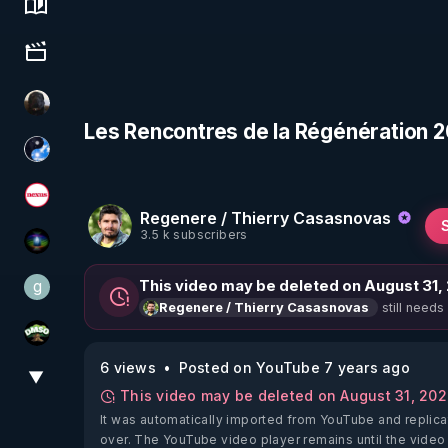
Science, history & spirituality
Culture, media & entertainment
TrueMedia
Les Rencontres de la Régénération 2
Chercheur de vérité
Magazine Nexus
Regenere / Thierry Casasnovas
3.5 k subscribers
WakeUp
g
This video may be deleted on August 31,
gilo59
still needs
Regenere / Thierry Casasnovas
DMSO pour TOUS
6 views
Posted on YouTube 7 years ago
▼
View More
This video may be deleted on August 31, 20
It was automatically imported from YouTube and replica
over. The YouTube video player remains until the video