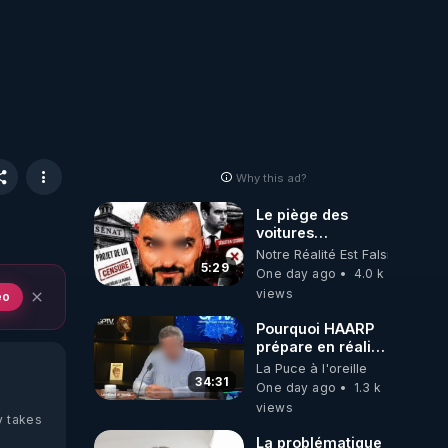
Why this ad?
Le piège des
voitures
électriques se
Notre Réalité Est Falsifiée Et F
referme sur les
5:29
One day ago
4.0 k
usagers !
views
eo
Pourquoi HAARP
prépare en réalité
un CHAOS
La Puce à l'oreille
climatique, on
34:31
One day ago
1.3 k
répond
views
y takes
La problématique