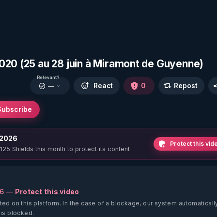
020 (25 au 28 juin à Miramont de Guyenne)
Relevant?
React
0
Repost
—
Subscribe
 2026
Protect this vid
 125 Shields this month to protect its content
26 —
Protect this video
ted on this platform.
In the case of a blockage, our system automaticall
 is blocked.