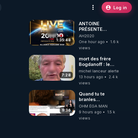
Log in
ANTOINE
PRÉSENTE
AH2020 LE LIVE
AH2020
20H ***DU
1:35:48
One hour ago
1.6 k
06/08/2026***
views
mort des frère
Bogdanoff : le
mensonge d état
michel lanceur alerte
7:28
13 hours ago
2.4 k
views
Quand tu te
branles
bonhomme tu
OHM ÉGA MAN
émets des ondes
9:36
9 hours ago
1.5 k
ils ont juste omis
views
de t'expliquer