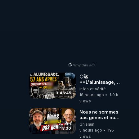
Why this ad?
🌕🚀
**L'alunissage,
57 ans après :
Infos et vérité
Émission spéciale
3:46:45
18 hours ago
1.0 k
avec John Doe
views
!** 👨 🚀✨
Nous ne sommes
pas gênés et nous
n’avons pas
Ghislain
besoin de nous
18:30
5 hours ago
195
excuser ! #jw
views