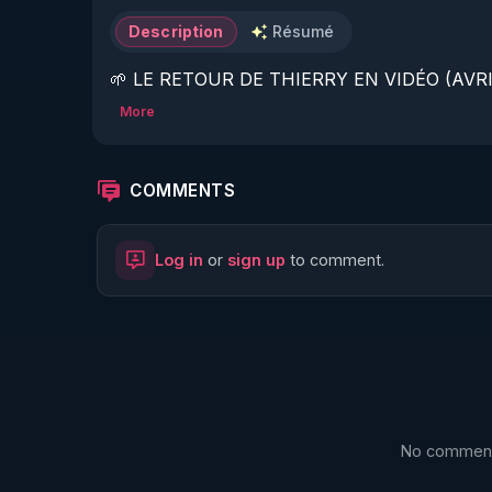
Description
Résumé
🌱 LE RETOUR DE THIERRY EN VIDÉO (AVRIL
More
https://www.rgnr.fr/presentation.html
🌱 LE MAGAZINE RÉGÉNÈRE 

COMMENTS
http://rgnr.li/ymag
Log in
or
sign up
to comment.
🌱 LA BOUTIQUE DU MAGAZINE

https://boutique.magazine-regenere.fr/
🌱 FIL TELEGRAM

https://t.me/rgnr_fr
No comments