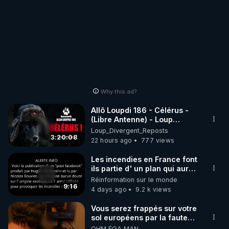
Why this ad?
Allô Loupdi 186 - Célérus -
(Libre Antenne) - Loup
Divergent 2026.08.06
Loup_Divergent_Reposts
3:20:08
22 hours ago
777 views
Les incendies en France font
ils partie d' un plan qui aurait
débuté le 11 septembre 2001
Réinformation sur le monde
?
9:16
4 days ago
9.2 k views
Vous serez frappés sur votre
sol européens par la faute
des dirigeants qui s'en
OHM ÉGA MAN