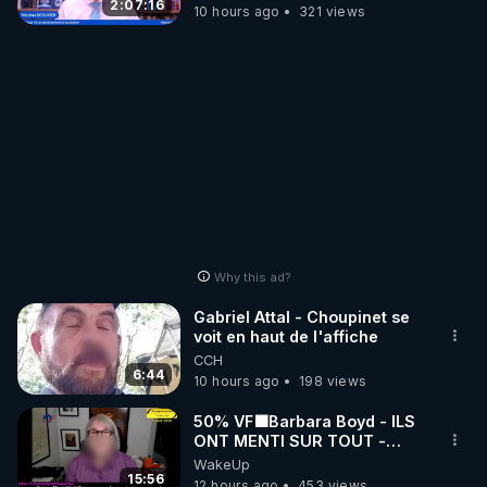
2:07:16
10 hours ago
321 views
Why this ad?
Gabriel Attal - Choupinet se
voit en haut de l'affiche
CCH
6:44
10 hours ago
198 views
50% VF🟩Barbara Boyd - ILS
ONT MENTI SUR TOUT -
Jocelyne Traduction
WakeUp
15:56
12 hours ago
453 views