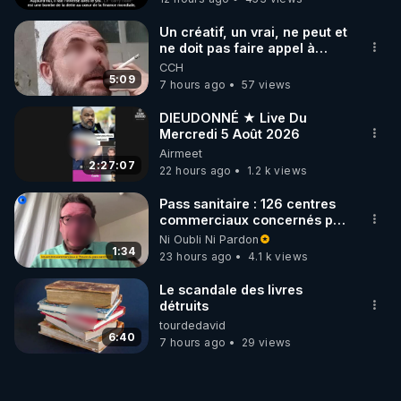
Un créatif, un vrai, ne peut et
ne doit pas faire appel à
l'intelligence artificielle
CCH
5:09
7 hours ago
57 views
DIEUDONNÉ ★ Live Du
Mercredi 5 Août 2026
Airmeet
2:27:07
22 hours ago
1.2 k views
Pass sanitaire : 126 centres
commerciaux concernés par
l'obligation dans toute la
Ni Oubli Ni Pardon
France
1:34
23 hours ago
4.1 k views
Le scandale des livres
détruits
tourdedavid
6:40
7 hours ago
29 views