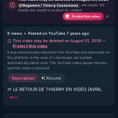
still needs 125
Regenere / Thierry Casasnovas
Shields this month to protect its content
Protect this video
6 views
Posted on YouTube 7 years ago
This video may be deleted on August 31, 2026 —
Protect this video
It was automatically imported from YouTube and replicated on
this platform.
In the case of a blockage, our system
automatically takes over. The YouTube video player remains
until the video is blocked.
Description
Résumé
🌱 LE RETOUR DE THIERRY EN VIDÉO (AVRIL 
2022)!

More
Découvrez la saison 2 des vidéos sur le nouveau 
https://www.rgnr.fr/presentation.html