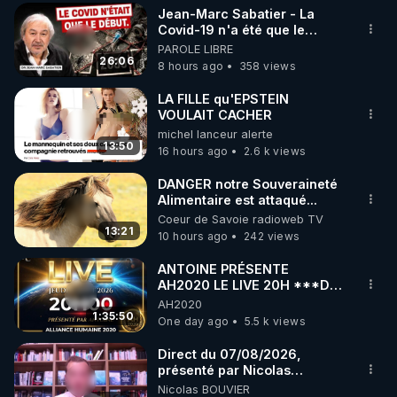
Jean-Marc Sabatier - La
▶ 30 jours gratuit sur l’application de méditation et 
Covid-19 n'a été que le
début - L'ARN messager
PAROLE LIBRE
de bien-être ENVOL :

jusqu où ira-t-il ?
26:06
8 hours ago
358 views
Rendez-vous sur 
https://www.envol.app/code
 avec 
le code : REGENERE
LA FILLE qu'EPSTEIN
VOULAIT CACHER
michel lanceur alerte
13:50
16 hours ago
2.6 k views
DANGER notre Souveraineté
Alimentaire est attaqué...
Coeur de Savoie radioweb TV
13:21
10 hours ago
242 views
ANTOINE PRÉSENTE
AH2020 LE LIVE 20H ***DU
06/08/2026***
AH2020
1:35:50
One day ago
5.5 k views
Direct du 07/08/2026,
présenté par Nicolas
BOUVIER
Nicolas BOUVIER