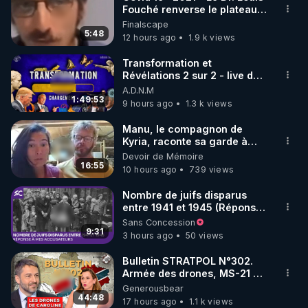
Fouché renverse le plateau
🌱 INSTAGRAM

de CNews !
Finalscape
5:48
12 hours ago
1.9 k views
https://www.instagram.com/rdlr_thierrycasasnovas/
http://rgnr.li/instagram
Transformation et
Révélations 2 sur 2 - live du
07/08/26
A.D.N.M
🌱 LA NEWSLETTER

1:49:53
9 hours ago
1.3 k views
Pour ne pas rater l’actualité RGNR (stages, 
Manu, le compagnon de
Kyria, raconte sa garde à
http://rgnr.li/news
vue musclée. PARTAGEZ!
Devoir de Mémoire
16:55
10 hours ago
739 views
🌱 VIDÉOS NON CENSURÉES SUR ODYSEE 

Toutes les vidéos Youtube sont aussi sur la 
Nombre de juifs disparus
entre 1941 et 1945 (Réponse
à mes accusateurs)
Sans Concession
http://rgnr.li/odysee
9:31
3 hours ago
50 views
🌱 LES STAGES EN PRÉSENTIEL

Bulletin STRATPOL N°302.
Armée des drones, MS-21 en
série, missiles coréens.
Generousbear
http://rgnr.li/stages
07.08.2026.
44:48
17 hours ago
1.1 k views