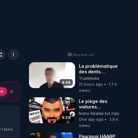
Why this ad?
La problématique
des dents
dévitalisées et
TrueMedia
des implants
4:46
21 hours ago
1.7 k
views
eo
Le piège des
voitures
électriques se
Notre Réalité Est Falsifiée Et F
referme sur les
5:29
One day ago
3.9 k
usagers !
views
y takes
Pourquoi HAARP