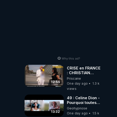
Why this ad?
CRISE en FRANCE
: CHRISTIAN
COTTEN FAIT une
Priscane
étrange
12:55
One day ago
1.3 k
découverte
views
49 : Celine Dion -
Pourquoi toutes
ces rumeurs ?
Geohypnose
Enquête sous
13:32
One day ago
1.5 k
hypnose