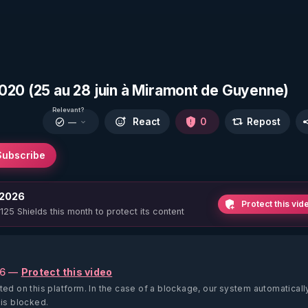
020 (25 au 28 juin à Miramont de Guyenne)
Relevant?
React
0
Repost
—
Subscribe
 2026
Protect this vid
 125 Shields this month to protect its content
26 —
Protect this video
ted on this platform.
In the case of a blockage, our system automaticall
 is blocked.