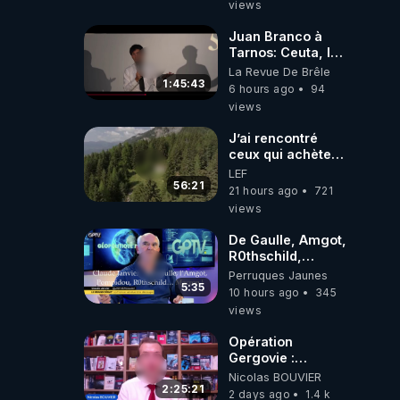
views
Juan Branco à
Tarnos: Ceuta, le
narcotrafic et le
La Revue De Brêle
pouvoir en France
1:45:43
6 hours ago
94
views
J’ai rencontré
ceux qui achètent
des bunkers pour
LEF
survivre à la fin
56:21
21 hours ago
721
du monde
views
De Gaulle, Amgot,
R0thschild,
Macron &
Perruques Jaunes
Pompidou…
5:35
10 hours ago
345
Macron Claude
views
Janvier, GPTV, 18
X 2024
Opération
Gergovie :
‪@38resistancegauloise‬
Nicolas BOUVIER
‪@MarionSigautOfficiel‬
2:25:21
2 days ago
1.4 k