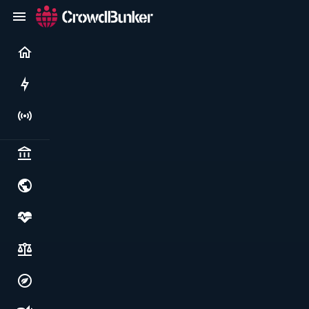
Current
Rushes
Live
Politics & institutions
World & geopolitics
Health, food & wellbeing
Society, justice & freedoms
Economy, environment & technology