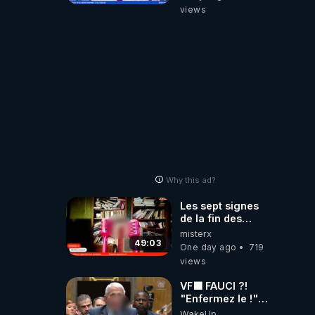
‪@gladysriifard5710‬
views
Laëtitia
Why this ad?
Les sept signes
de la fin des
temps selon
misterx
l’intervenant
49:03
One day ago
719
views
VF🟩 FAUCI ?!
"Enfermez le !"
(Lock him up!) -
WakeUp