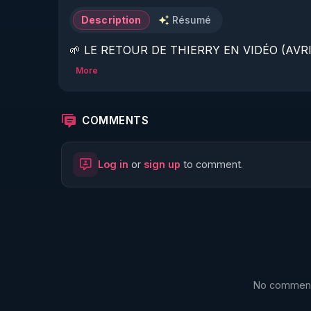
Description
Résumé
🌱 LE RETOUR DE THIERRY EN VIDÉO (AVRIL
More
https://www.rgnr.fr/presentation.html
🌱 LE MAGAZINE RÉGÉNÈRE 

COMMENTS
http://rgnr.li/ymag
Log in
or
sign up
to comment.
🌱 LA BOUTIQUE DU MAGAZINE

https://boutique.magazine-regenere.fr/
🌱 FIL TELEGRAM

https://t.me/rgnr_fr
No comments