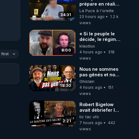
prépare en réalité
un CHAOS
La Puce à l'oreille
climatique, on
34:31
23 hours ago
1.2 k
répond
views
« Si le peuple le
décide, le régime
peut tomber
klaudius
demain ! »
8:00
4 hours ago
318
first
views
Nous ne sommes
pas gênés et nous
n’avons pas
Ghislain
besoin de nous
18:30
4 hours ago
151
excuser ! #jw
views
#jehovah
#collegecentral
Robert Bigelow
avait débriefer le
pédophile
tic tac ufo
génocidaire de
2:21
7 hours ago
442
donald j trump
views