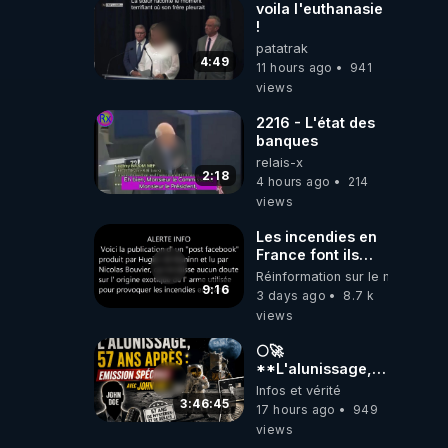
voila l'euthanasie
!
patatrak
4:49
11 hours ago
941
views
2216 - L'état des
banques
relais-x
2:18
4 hours ago
214
views
Les incendies en
France font ils
partie d' un plan
Réinformation sur le monde
qui aurait débuté
9:16
3 days ago
8.7 k
le 11 septembre
views
2001 ?
🌕🚀
**L'alunissage,
57 ans après :
Infos et vérité
Émission spéciale
3:46:45
17 hours ago
949
avec John Doe
views
!** 👨 🚀✨