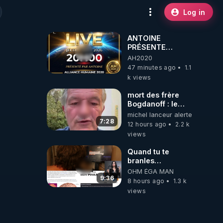
Log in
ANTOINE
PRÉSENTE
AH2020 LE LIVE
AH2020
20H ***DU
47 minutes ago
1.1
06/08/2026***
k views
mort des frère
Bogdanoff : le
mensonge d état
michel lanceur alerte
7:28
12 hours ago
2.2 k
views
Quand tu te
branles
bonhomme tu
OHM ÉGA MAN
émets des ondes
9:36
8 hours ago
1.3 k
ils ont juste omis
views
de t'expliquer