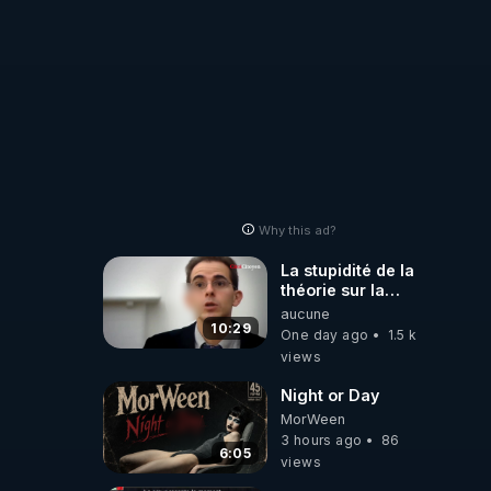
Why this ad?
La stupidité de la
théorie sur la
responsabilité de
aucune
l’homme
10:29
One day ago
1.5 k
concernant le
views
dioxyde de
carbone.
Night or Day
MorWeen
3 hours ago
86
6:05
views