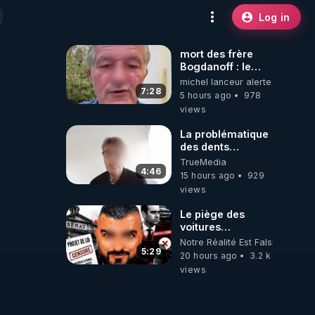
Log in
mort des frère
Bogdanoff : le
mensonge d état
michel lanceur alerte
7:28
5 hours ago
978
views
La problématique
des dents
dévitalisées et
TrueMedia
des implants
4:46
15 hours ago
929
views
Le piège des
voitures
électriques se
Notre Réalité Est Falsifiée Et F
referme sur les
5:29
20 hours ago
3.2 k
usagers !
views