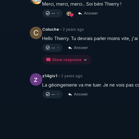
Merci, merci, merci... Soi béni Thierry !
de la puissance de la vie en vous. 

Un cours de physiologie, un jus pour la détoxi
Answer
—
éditrice vient nous présenter, c'est le program
2 years ago
Coluche
•
C
----------

Hello Thierry. Tu devrais parler moins vite, j'a
Answer
—
Toutes les Vidéos sont présentes hors censur
▶ 
https://crowdbunker.com/v/-Lg7j4uHACY
Show response
▶ Telegram : 
https://t.me/rgnr_fr
▶ Facebook : 
https://www.facebook.com/thie
2 years ago
z14giv1
•
z
▶ Instagram  : 
https://www.instagram.com/Th
La géoingenierie va me tuer. Je ne vois pas 
▶Twitter : 
https://twitter.com/thierrycas
Answer
—