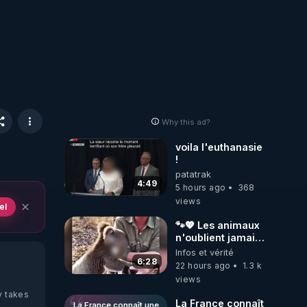
Why this ad?
voila l'euthanasie
!
patatrak
4:49
5 hours ago
368
views
el
🐾💖 Les animaux
n'oublient jamais
ceux qu'ils
Infos et vérité
aiment… 🥹❤️
6:28
22 hours ago
1.3 k
views
y takes
La France connaît
La France connaît une