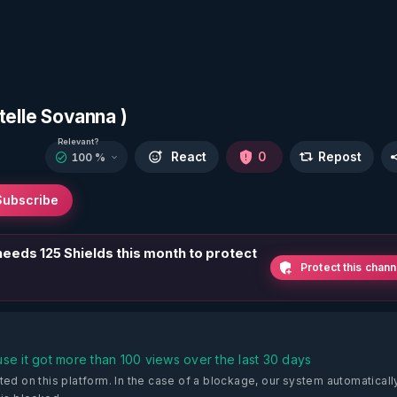
stelle Sovanna )
Relevant?
React
0
Repost
100 %
Subscribe
 needs 125 Shields this month to protect
Protect this chann
se it got more than 100 views over the last 30 days
ted on this platform.
In the case of a blockage, our system automaticall