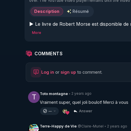
over. The YouTube video player remains until the video
Description
Résumé
▶ Le livre de Robert Morse est disponible de
editions.com/
More
▶ Conférence exceptionnelle Salim Laïbi / Thie
à l'adresse conf-perpignan@laposte.net

▶ Découvrez RGNR.TV , une plateforme uniqu
COMMENTS
naturelle et d'autonomie : 
https://www.rgnr.tv
Vidéos en accès libre/ Abonnement RGNR +
Log in
or
sign up
to comment.
https://www.rgnr.tv/compte-dadherent/nivea
▶ Code réduction de 10 % sur toute la boutiqu
2 years ago
Toto montagne
•
T
REVO830 qu'utilise Thierry. 

Vraiment super, quel joli boulot! Merci à vous
Code REGENERE10 // Rendez vous sur 
https
Answer
—
Alors comme ça la détox ça n'existe pas ? 

@Claire-Muriel
2 years ago
Terre-Happy de Vie
•
Petit cours de physiologie pour les médecins 