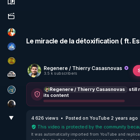
Science, history & spirituality
Culture, media & entertainment
L'autre son de cloche
Le miracle de la détoxification ( ft. E
PAROLE LIBRE
CDS pour TOUS
Regenere / Thierry Casasnovas
3.5 k subscribers
HYM.MEDIA
Regenere / Thierry Casasnovas
still
Réinformation sur le monde
its content
TrueMedia
▼
4 626 views
Posted on YouTube 2 years ago
View More
This video is protected by the community becau
It was automatically imported from YouTube and replica