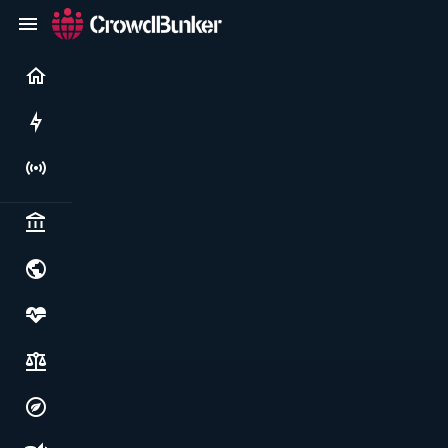
Current
Rushes
Live
Politics & institutions
World & geopolitics
Health, food & wellbeing
Society, justice & freedoms
Economy, environment & technology