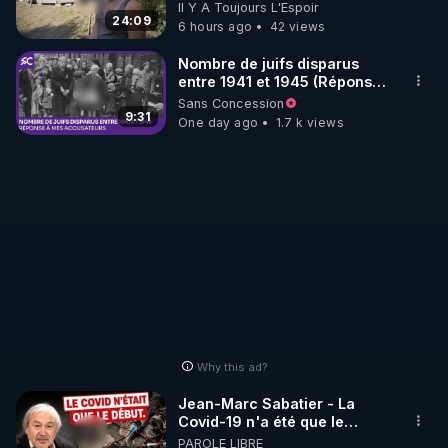
Visite éco village en
Il Y A Toujours L'Espoir
▶ Instagram  : 
Bretagne
24:09
6 hours ago
42 views
https://www.instagram.com/Thierrycasasnovas_rgn
r
Nombre de juifs disparus
entre 1941 et 1945 (Réponse
▶Twitter : 
https://twitter.com/thierrycas
à mes accusateurs)
Sans Concession
9:31
One day ago
1.7 k views
Why this ad?
Jean-Marc Sabatier - La
Covid-19 n'a été que le
début - L'ARNm & l'ARNm-aa
PAROLE LIBRE