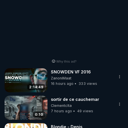
Why this ad?
SNOWDEN VF 2016
ZanoniMaat
16 hours ago
333 views
2:14:49
sortir de ce cauchemar
Clementclta
7 hours ago
49 views
0:10
Blondie - Denis