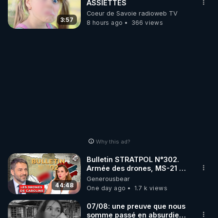
ASSIETTES
Coeur de Savoie radioweb TV
3:57
8 hours ago
366 views
Why this ad?
Bulletin STRATPOL N°302.
Armée des drones, MS-21 en
série, missiles coréens.
Generousbear
07.08.2026.
44:48
One day ago
1.7 k views
07/08: une preuve que nous
somme passé en absurdie