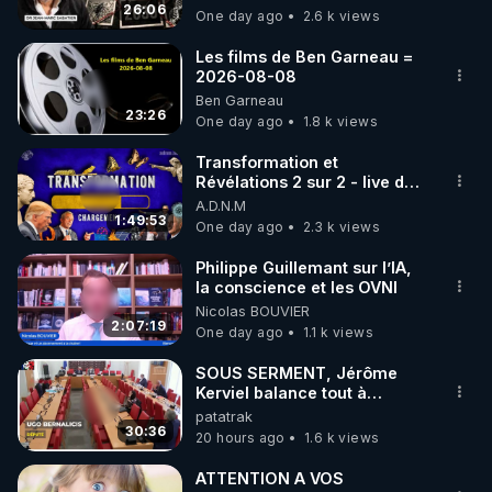
jusqu où auront-t-il ?
26:06
One day ago
2.6 k views
Les films de Ben Garneau =
2026-08-08
Ben Garneau
23:26
One day ago
1.8 k views
Transformation et
Révélations 2 sur 2 - live du
07/08/26
A.D.N.M
1:49:53
One day ago
2.3 k views
Philippe Guillemant sur l’IA,
la conscience et les OVNI
Nicolas BOUVIER
2:07:19
One day ago
1.1 k views
SOUS SERMENT, Jérôme
Kerviel balance tout à
l'Assemblée !
patatrak
30:36
20 hours ago
1.6 k views
ATTENTION A VOS