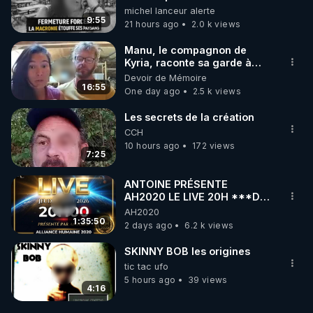
une dictature qui veut faire
michel lanceur alerte
taire ses opposant !
9:55
21 hours ago
2.0 k views
Manu, le compagnon de
Kyria, raconte sa garde à
vue musclée. PARTAGEZ!
Devoir de Mémoire
16:55
One day ago
2.5 k views
Les secrets de la création
CCH
10 hours ago
172 views
7:25
ANTOINE PRÉSENTE
AH2020 LE LIVE 20H ***DU
06/08/2026***
AH2020
1:35:50
2 days ago
6.2 k views
SKINNY BOB les origines
tic tac ufo
5 hours ago
39 views
4:16