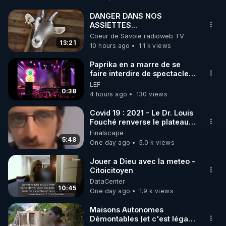
https://www.warmcook.com/14-kuvings
DANGER DANS NOS
ASSIETTES...
Alors comme ça la détox ça n'existe pas ? 

Coeur de Savoie radioweb TV
Petit cours de physiologie pour les médecins de 
13:21
10 hours ago
1.1 k views
plateau qui jouent sur les mots pour au final vous 
détourner de la puissance de la vie en vous. 

Paprika en a marre de se
faire interdire de spectacle.
Un cours de physiologie, un jus pour la 
Elle décide donc de devenir
LEF
détoxification de l'organisme, un livre fabuleux de 
DJ !
0:38
4 hours ago
130 views
retour que son éditrice vient nous présenter, c'est 
le programme riche de cette vidéo. 

Covid 19 : 2021 - Le Dr. Louis
Fouché renverse le plateau
de CNews !
Finalscape
----------

5:48
One day ago
5.0 k views
Toutes les Vidéos sont présentes hors censure sur 
Jouer a Dieu avec la meteo -
Citoicitoyen
la plateforme Crowdbunker : 

DataCenter
▶ 
https://crowdbunker.com/v/-Lg7j4uHACY
10:45
One day ago
1.9 k views
▶ Telegram : 
https://t.me/rgnr_fr
▶ Facebook : 
Maisons Autonomes
Démontables (et c'est légal).
https://www.facebook.com/thierry.rgnr/