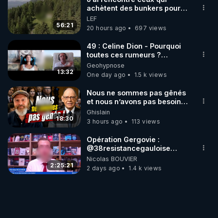
achètent des bunkers pour
survivre à la fin du monde
LEF
56:21
20 hours ago
697 views
49 : Celine Dion - Pourquoi
toutes ces rumeurs ?
Enquête sous hypnose
Geohypnose
13:32
One day ago
1.5 k views
Nous ne sommes pas gênés
et nous n’avons pas besoin
de nous excuser ! #jw
Ghislain
#jehovah #collegecentral
18:30
3 hours ago
113 views
Opération Gergovie :
‪@38resistancegauloise‬
‪@MarionSigautOfficiel‬
Nicolas BOUVIER
‪@gladysriifard5710‬ Laëtitia
2:25:21
2 days ago
1.4 k views