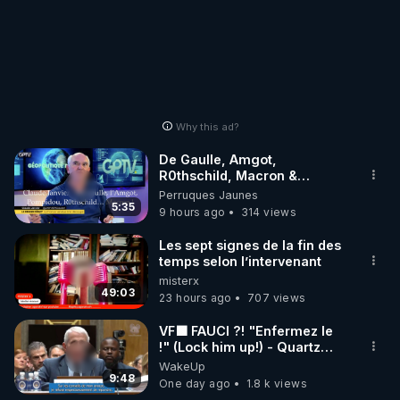
Why this ad?
De Gaulle, Amgot,
R0thschild, Macron &
Pompidou… Macron Claude
Perruques Jaunes
Janvier, GPTV, 18 X 2024
5:35
9 hours ago
314 views
Les sept signes de la fin des
temps selon l’intervenant
misterx
49:03
23 hours ago
707 views
VF🟩 FAUCI ?! "Enfermez le
!" (Lock him up!) - Quartz
Traduction
WakeUp
9:48
One day ago
1.8 k views