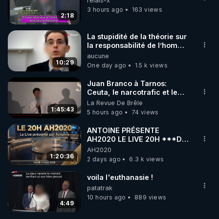
relais-x
3 hours ago
163 views
2:18
La stupidité de la théorie sur
la responsabilité de l’homme
concernant le dioxyde de
aucune
carbone.
10:29
One day ago
1.5 k views
Juan Branco à Tarnos:
Ceuta, le narcotrafic et le
pouvoir en France
La Revue De Brêle
1:45:43
5 hours ago
74 views
ANTOINE PRÉSENTE
AH2020 LE LIVE 20H ***DU
04/08/2026*** 📷LE
AH2020
GRAND RÉVEIL EST EN
1:20:36
2 days ago
6.3 k views
MARCHE 📷
voila l'euthanasie !
patatrak
10 hours ago
889 views
4:49