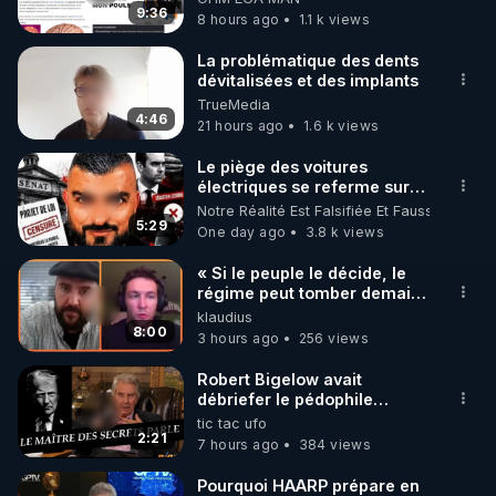
t'expliquer
9:36
8 hours ago
1.1 k views
La problématique des dents
dévitalisées et des implants
TrueMedia
4:46
21 hours ago
1.6 k views
Le piège des voitures
électriques se referme sur
les usagers !
Notre Réalité Est Falsifiée Et Fausse
5:29
One day ago
3.8 k views
« Si le peuple le décide, le
régime peut tomber demain !
»
klaudius
8:00
3 hours ago
256 views
Robert Bigelow avait
débriefer le pédophile
génocidaire de donald j
tic tac ufo
trump
2:21
7 hours ago
384 views
Pourquoi HAARP prépare en