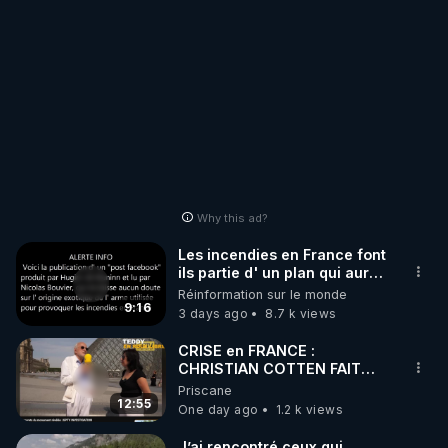
Why this ad?
Les incendies en France font
ils partie d' un plan qui aurait
débuté le 11 septembre 2001
Réinformation sur le monde
?
9:16
3 days ago
8.7 k views
CRISE en FRANCE :
CHRISTIAN COTTEN FAIT
une étrange découverte
Priscane
12:55
One day ago
1.2 k views
J’ai rencontré ceux qui