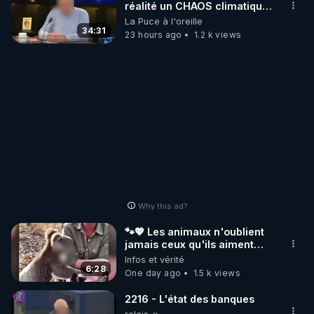
réalité un CHAOS climatique,
on répond
La Puce à l'oreille
34:31
23 hours ago
1.2 k views
Why this ad?
🐾💖 Les animaux n'oublient
jamais ceux qu'ils aiment…
🥹❤️
Infos et vérité
6:28
One day ago
1.5 k views
2216 - L'état des banques