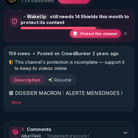
7.3 k subscribers
WakeUp
still needs 14 Shields this month to
protect its content
Protect this channel
159 views
Posted on CrowdBunker 2 years ago
This channel's protection is incomplete — support it
to keep its videos online
Description
Résumé
🟥 DOSSIER MACRON : ALERTE MENSONGES !

More
Un ancien général prend des risques pour rétablir 
la vérité.

9
Comments
➡️🇨🇵 DOMINIQUE DELAWARDE, ancien général 
Albe17440
:
Totalement d'accord !
français :
