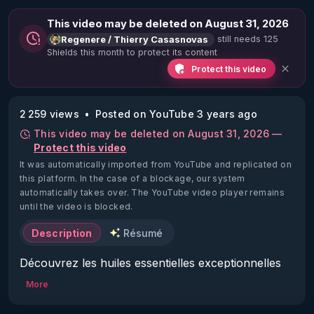
This video may be deleted on August 31, 2026
still needs 125
Regenere / Thierry Casasnovas
Shields this month to protect its content
Protect this video
2 259 views
Posted on YouTube 3 years ago
This video may be deleted on August 31, 2026 —
Protect this video
It was automatically imported from YouTube and replicated on
this platform.
In the case of a blockage, our system
automatically takes over. The YouTube video player remains
until the video is blocked.
Description
Résumé
Découvrez les huiles essentielles exceptionnelles 
de Nelly Grosjean  et profitez de 15% de réduction 
More
avec le code RGNR2024 :

▶ 
https://biossentiel.com/