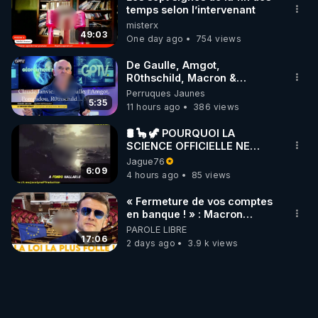
temps selon l’intervenant
misterx
49:03
One day ago
754 views
De Gaulle, Amgot,
R0thschild, Macron &
Pompidou… Macron Claude
Perruques Jaunes
Janvier, GPTV, 18 X 2024
5:35
11 hours ago
386 views
🛢 🦕 🦖 POURQUOI LA
SCIENCE OFFICIELLE NE
CONNAÎT-ELLE PAS LA VRAIE
Jague76
ORIGINE DU PÉTROLE ?
6:09
4 hours ago
85 views
« Fermeture de vos comptes
en banque ! » : Macron
impose une loi folle !
PAROLE LIBRE
17:06
2 days ago
3.9 k views