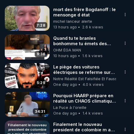
https://www.warmcook.com/14-kuvings
mort des frère Bogdanoff : le
mensonge d état
----------

michel lanceur alerte
Toutes les Vidéos sont présentes hors censure sur 
7:28
13 hours ago
2.6 k views
la plateforme Crowdbunker : 

▶ 
https://crowdbunker.com/v/-Lg7j4uHACY
Quand tu te branles
bonhomme tu émets des
ondes ils ont juste omis de
OHM ÉGA MAN
▶ Telegram : 
https://t.me/rgnr_fr
t'expliquer
9:36
10 hours ago
1.6 k views
▶ Facebook : 
https://www.facebook.com/thierry.rgnr/
Le piège des voitures
électriques se referme sur
▶ Instagram  : 
les usagers !
Notre Réalité Est Falsifiée Et Fausse
https://www.instagram.com/Thierrycasasnovas_rgn
5:29
One day ago
4.0 k views
r
▶Twitter : 
https://twitter.com/thierrycas
Pourquoi HAARP prépare en
réalité un CHAOS climatique,
on répond
La Puce à l'oreille
34:31
One day ago
1.4 k views
Finalement le nouveau
Finalement le nouveau
president de colombie m a
president de colombie