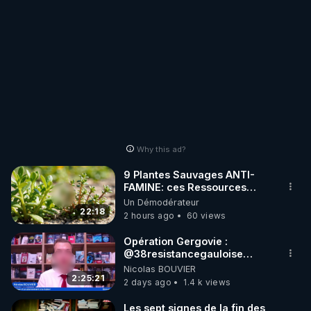
Why this ad?
9 Plantes Sauvages ANTI-
FAMINE: ces Ressources
NUTRITIVES&MéDICINALES"gratuite
Un Démodérateur
JARDIN&des Haies
22:18
2 hours ago
60 views
Opération Gergovie :
‪@38resistancegauloise‬
‪@MarionSigautOfficiel‬
Nicolas BOUVIER
‪@gladysriifard5710‬ Laëtitia
2:25:21
2 days ago
1.4 k views
Les sept signes de la fin des