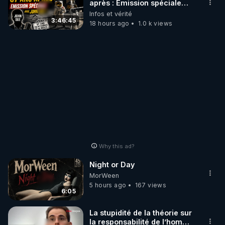
après : Émission spéciale
avec John Doe !** 👨 🚀✨
Infos et vérité
3:46:45
18 hours ago
1.0 k views
Why this ad?
Night or Day
MorWeen
5 hours ago
167 views
6:05
La stupidité de la théorie sur
la responsabilité de l’homme