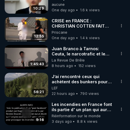
concernant le dioxyde de
aucune
carbone.
10:29
One day ago
1.6 k views
CRISE en FRANCE :
CHRISTIAN COTTEN FAIT
une étrange découverte
Priscane
12:55
One day ago
1.4 k views
Juan Branco à Tarnos:
Ceuta, le narcotrafic et le
pouvoir en France
La Revue De Brêle
1:45:43
8 hours ago
152 views
J’ai rencontré ceux qui
achètent des bunkers pour
survivre à la fin du monde
LEF
56:21
22 hours ago
790 views
Les incendies en France font
ils partie d' un plan qui aurait
débuté le 11 septembre 2001
Réinformation sur le monde
?
9:16
3 days ago
8.8 k views