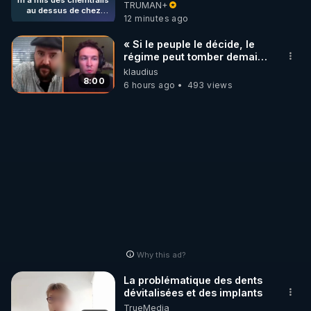
m a mis des chemtrails
mis des chemtrails au
TRUMAN+
au dessus de chez
dessus de chez moi. Il n y en
12 minutes ago
moi. Il n y en avait
avait jamais avant.
jamais avant.
« Si le peuple le décide, le
régime peut tomber demain !
»
klaudius
8:00
6 hours ago
493 views
Why this ad?
La problématique des dents
dévitalisées et des implants
TrueMedia