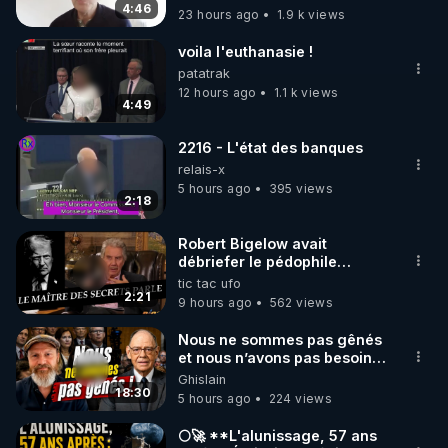
4:46
23 hours ago
1.9 k views
voila l'euthanasie !
patatrak
12 hours ago
1.1 k views
4:49
2216 - L'état des banques
relais-x
5 hours ago
395 views
2:18
Robert Bigelow avait
débriefer le pédophile
génocidaire de donald j
tic tac ufo
trump
2:21
9 hours ago
562 views
Nous ne sommes pas gênés
et nous n’avons pas besoin
de nous excuser ! #jw
Ghislain
#jehovah #collegecentral
18:30
5 hours ago
224 views
🌕🚀 **L'alunissage, 57 ans