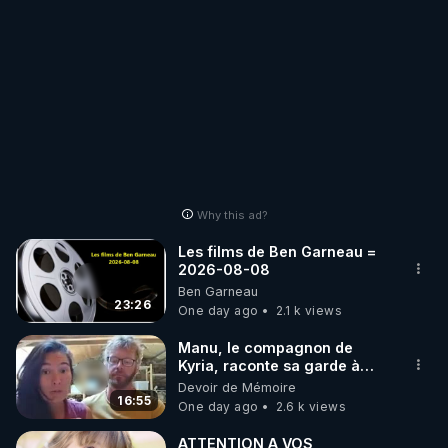
Why this ad?
Les films de Ben Garneau =
2026-08-08
Ben Garneau
23:26
One day ago
2.1 k views
Manu, le compagnon de
Kyria, raconte sa garde à
vue musclée. PARTAGEZ!
Devoir de Mémoire
16:55
One day ago
2.6 k views
ATTENTION A VOS