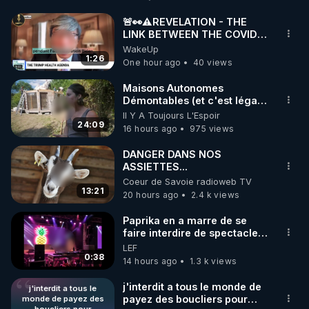
https://www.warmcook.com/14-kuvings
🚨👀⚠️REVELATION - THE
LINK BETWEEN THE COVID
----------

VACCINE AND CANCER -LIEN
WakeUp
Toutes les Vidéos sont présentes hors censure sur 
VACCIN COVID ET CANCER
1:26
One hour ago
40 views
la plateforme Crowdbunker : 

▶ 
https://crowdbunker.com/v/-Lg7j4uHACY
Maisons Autonomes
Démontables (et c'est légal).
Visite éco village en
Il Y A Toujours L'Espoir
▶ Telegram : 
https://t.me/rgnr_fr
Bretagne
24:09
16 hours ago
975 views
▶ Facebook : 
https://www.facebook.com/thierry.rgnr/
DANGER DANS NOS
ASSIETTES...
▶ Instagram  : 
Coeur de Savoie radioweb TV
https://www.instagram.com/Thierrycasasnovas_rgn
13:21
20 hours ago
2.4 k views
r
▶Twitter : 
https://twitter.com/thierrycas
Paprika en a marre de se
faire interdire de spectacle.
Elle décide donc de devenir
LEF
DJ !
0:38
14 hours ago
1.3 k views
j'interdit a tous le monde de
j'interdit a tous le
payez des boucliers pour
monde de payez des