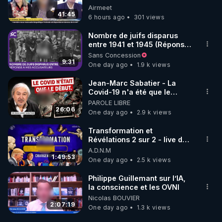
Impayées : Où Est Passé Le
Airmeet
Pognon ?
41:45
6 hours ago
301 views
Nombre de juifs disparus
entre 1941 et 1945 (Réponse
à mes accusateurs)
Sans Concession
9:31
One day ago
1.9 k views
Jean-Marc Sabatier - La
Covid-19 n'a été que le
début - L'ARNm & l'ARNm-aa
PAROLE LIBRE
jusqu où auront-t-il ?
26:06
One day ago
2.9 k views
Transformation et
Révélations 2 sur 2 - live du
07/08/26
A.D.N.M
1:49:53
One day ago
2.5 k views
Philippe Guillemant sur l’IA,
la conscience et les OVNI
Nicolas BOUVIER
2:07:19
One day ago
1.3 k views