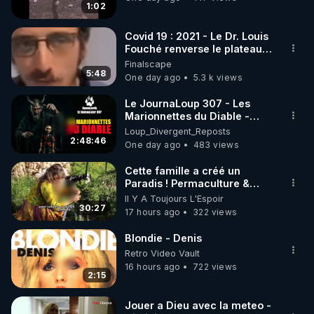
1:02
Covid 19 : 2021 - Le Dr. Louis
Fouché renverse le plateau
de CNews !
Finalscape
5:48
One day ago
5.3 k views
Le JournaLoup 307 - Les
Marionnettes du Diable -
Loup Divergent 2026.08.07
Loup_Divergent_Reposts
2:48:46
One day ago
483 views
Cette famille a créé un
Paradis ! Permaculture &
Autonomie
Il Y A Toujours L'Espoir
30:27
17 hours ago
322 views
Blondie - Denis
Retro Video Vault
16 hours ago
722 views
2:15
Jouer a Dieu avec la meteo -