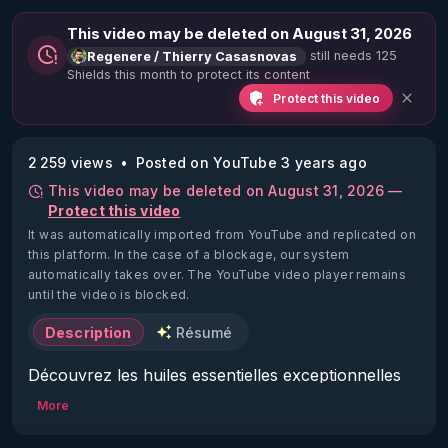
This video may be deleted on August 31, 2026
still needs 125
Regenere / Thierry Casasnovas
Shields this month to protect its content
Protect this video
2 259 views
Posted on YouTube 3 years ago
This video may be deleted on August 31, 2026 —
Protect this video
It was automatically imported from YouTube and replicated on
this platform.
In the case of a blockage, our system
automatically takes over. The YouTube video player remains
until the video is blocked.
Description
Résumé
Découvrez les huiles essentielles exceptionnelles 
de Nelly Grosjean  et profitez de 15% de réduction 
More
avec le code RGNR2024 :

▶ 
https://biossentiel.com/