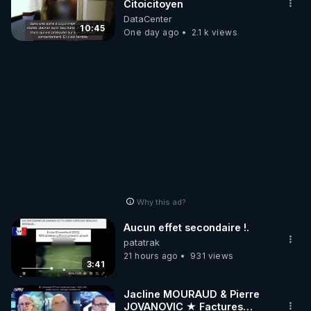
Citoicitoyen
DataCenter
10:45
One day ago
2.1 k views
Why this ad?
Aucun effet secondaire !.
patatrak
21 hours ago
931 views
3:41
Jacline MOURAUD & Pierre
JOVANOVIC ★ Factures