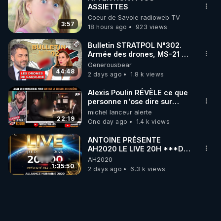
ASSIETTES
Coeur de Savoie radioweb TV
3:57
18 hours ago
923 views
Bulletin STRATPOL N°302.
Armée des drones, MS-21 en
série, missiles coréens.
Generousbear
07.08.2026.
44:48
2 days ago
1.8 k views
Alexis Poulin RÉVÈLE ce que
personne n'ose dire sur
l'Union européenne (C'est
michel lanceur alerte
explosif)
22:19
One day ago
1.4 k views
ANTOINE PRÉSENTE
AH2020 LE LIVE 20H ***DU
06/08/2026***
AH2020
1:35:50
2 days ago
6.3 k views