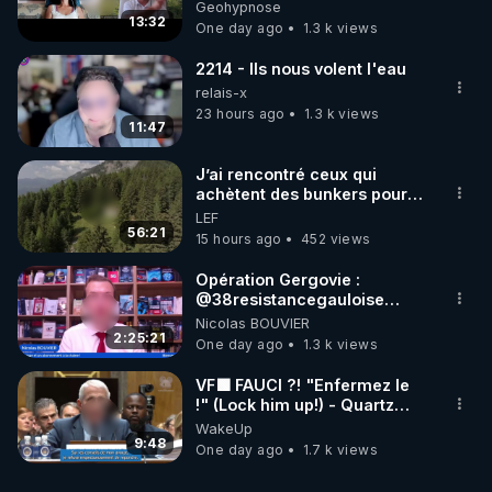
Enquête sous hypnose
Geohypnose
13:32
One day ago
1.3 k views
2214 - Ils nous volent l'eau
relais-x
23 hours ago
1.3 k views
11:47
J’ai rencontré ceux qui
achètent des bunkers pour
survivre à la fin du monde
LEF
56:21
15 hours ago
452 views
Opération Gergovie :
‪@38resistancegauloise‬
‪@MarionSigautOfficiel‬
Nicolas BOUVIER
‪@gladysriifard5710‬ Laëtitia
2:25:21
One day ago
1.3 k views
VF🟩 FAUCI ?! "Enfermez le
!" (Lock him up!) - Quartz
Traduction
WakeUp
9:48
One day ago
1.7 k views