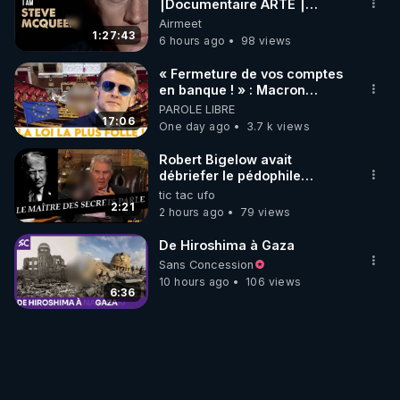
⎮Documentaire ARTE ⎮
Cinema
Airmeet
1:27:43
6 hours ago
98 views
« Fermeture de vos comptes
en banque ! » : Macron
impose une loi folle !
PAROLE LIBRE
17:06
One day ago
3.7 k views
Robert Bigelow avait
débriefer le pédophile
génocidaire de donald j
tic tac ufo
trump
2:21
2 hours ago
79 views
De Hiroshima à Gaza
Sans Concession
10 hours ago
106 views
6:36