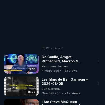
Why this ad?
De Gaulle, Amgot,
R0thschild, Macron &
Pompidou… Macron Claude
Perruques Jaunes
Janvier, GPTV, 18 X 2024
5:35
4 hours ago
132 views
Les films de Ben Garneau =
2026-08-05
Ben Garneau
15:39
One day ago
2.1 k views
I Am Steve McQueen