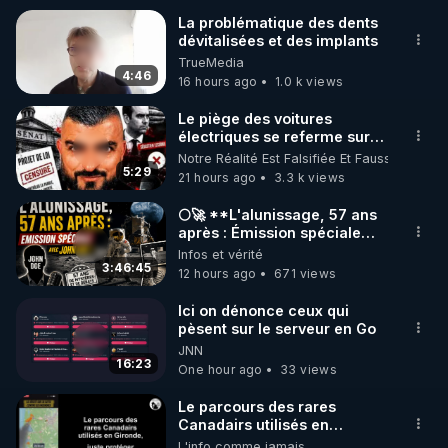
La problématique des dents
dévitalisées et des implants
----------

TrueMedia
Toutes les Vidéos sont présentes hors censure sur 
4:46
16 hours ago
1.0 k views
la plateforme Crowdbunker : 

▶ 
https://crowdbunker.com/v/-Lg7j4uHACY
Le piège des voitures
électriques se referme sur
les usagers !
Notre Réalité Est Falsifiée Et Fausse
▶ Telegram : 
https://t.me/rgnr_fr
5:29
21 hours ago
3.3 k views
▶ Facebook : 
https://www.facebook.com/thierry.rgnr/
🌕🚀 **L'alunissage, 57 ans
après : Émission spéciale
▶ Instagram  : 
avec John Doe !** 👨 🚀✨
Infos et vérité
https://www.instagram.com/Thierrycasasnovas_rgn
3:46:45
12 hours ago
671 views
r
▶Twitter : 
https://twitter.com/thierrycas
Ici on dénonce ceux qui
pèsent sur le serveur en Go
JNN
16:23
One hour ago
33 views
Le parcours des rares
Canadairs utilisés en
Gironde, juste protéger les
L'info comme jamais