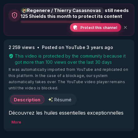
Regenere / Thierry Casasnovas
still needs
125 Shields this month to protect its content
Protect this channel
2 259 views
Posted on YouTube 3 years ago
This video is protected by the community because it
got more than 100 views over the last 30 days
It was automatically imported from YouTube and replicated on
this platform.
In the case of a blockage, our system
automatically takes over. The YouTube video player remains
until the video is blocked.
Description
Résumé
Découvrez les huiles essentielles exceptionnelles 
de Nelly Grosjean  et profitez de 15% de réduction 
More
avec le code RGNR2024 :

▶ 
https://biossentiel.com/