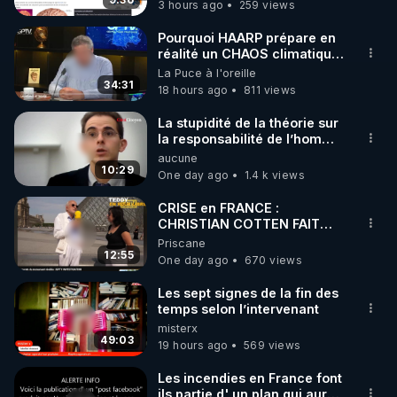
t'expliquer
3 hours ago
259 views
Pourquoi HAARP prépare en
réalité un CHAOS climatique,
on répond
La Puce à l'oreille
34:31
18 hours ago
811 views
La stupidité de la théorie sur
la responsabilité de l’homme
concernant le dioxyde de
aucune
carbone.
10:29
One day ago
1.4 k views
CRISE en FRANCE :
CHRISTIAN COTTEN FAIT
une étrange découverte
Priscane
12:55
One day ago
670 views
Les sept signes de la fin des
temps selon l’intervenant
misterx
49:03
19 hours ago
569 views
Les incendies en France font
ils partie d' un plan qui aurait