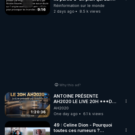
débuté le 11 septembre 2001
Réinformation sur le monde
?
9:16
2 days ago
8.5 k views
Why this ad?
ANTOINE PRÉSENTE
AH2020 LE LIVE 20H ***DU
04/08/2026*** 📷LE
AH2020
GRAND RÉVEIL EST EN
1:20:36
One day ago
6.1 k views
MARCHE 📷
49 : Celine Dion - Pourquoi
toutes ces rumeurs ?