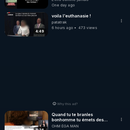
riches donc la mafia ! 😒🤢😡
One day ago
https://odysee.com/@anonyme:d3/GP
voila l'euthanasie !
patatrak
6 hours ago
473 views
4:49
Why this ad?
Quand tu te branles
bonhomme tu émets des
ondes ils ont juste omis de
OHM ÉGA MAN
9:36