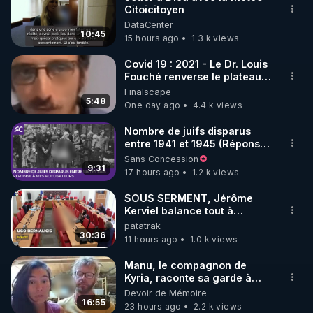
Citoicitoyen
🌱 INSTAGRAM

DataCenter
10:45
15 hours ago
1.3 k views
https://www.instagram.com/rdlr_thierrycasasnovas/
http://rgnr.li/instagram
Covid 19 : 2021 - Le Dr. Louis
Fouché renverse le plateau
de CNews !
Finalscape
🌱 LA NEWSLETTER

5:48
One day ago
4.4 k views
Pour ne pas rater l’actualité RGNR (stages, 
Nombre de juifs disparus
entre 1941 et 1945 (Réponse
http://rgnr.li/news
à mes accusateurs)
Sans Concession
9:31
17 hours ago
1.2 k views
🌱 VIDÉOS NON CENSURÉES SUR ODYSEE 

Toutes les vidéos Youtube sont aussi sur la 
SOUS SERMENT, Jérôme
Kerviel balance tout à
l'Assemblée !
patatrak
http://rgnr.li/odysee
30:36
11 hours ago
1.0 k views
🌱 LES STAGES EN PRÉSENTIEL

Manu, le compagnon de
Kyria, raconte sa garde à
vue musclée. PARTAGEZ!
Devoir de Mémoire
http://rgnr.li/stages
16:55
23 hours ago
2.2 k views