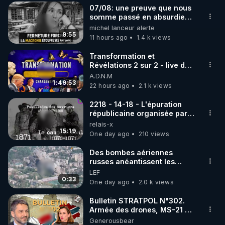
07/08: une preuve que nous
▶ 30 jours gratuit sur l’application de méditation et 
somme passé en absurdie
une dictature qui veut faire
michel lanceur alerte
de bien-être ENVOL :

taire ses opposant !
9:55
11 hours ago
1.4 k views
Rendez-vous sur 
https://www.envol.app/code
 avec 
le code : REGENERE
Transformation et
Révélations 2 sur 2 - live du
07/08/26
A.D.N.M
1:49:53
22 hours ago
2.1 k views
2218 - 14-18 - L'épuration
républicaine organisée par
les frères de la truelle
relais-x
15:19
One day ago
210 views
Des bombes aériennes
russes anéantissent les
centres de contrôle de
LEF
drones de 3 brigades
0:33
One day ago
2.0 k views
ukrainienne
Bulletin STRATPOL N°302.
Armée des drones, MS-21 en
série, missiles coréens.
Generousbear