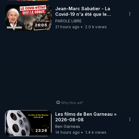
_________

Jean-Marc Sabatier - La
Covid-19 n'a été que le
début - L'ARNm & l'ARNm-aa
PAROLE LIBRE
LES CODES PROMO DES PARTENAIRES

jusqu où auront-t-il ?
26:06
21 hours ago
2.0 k views
▶ 10 % de réduction sur toute la boutique 
WARMCOOK (Kuvings) : 

Rendez-vous sur : 
http://rgnr.li/warmcook
 avec le 
code : REGENERE10

▶ 10 % de réduction sur une sélection de produits 
de la boutique VIDYA : 

Rendez-vous sur : 
http://rgnr.li/vidya
 avec le code : 
REGENERE10

Why this ad?
▶ 10 % de réduction sur les extracteurs de la 
Les films de Ben Garneau =
marque SANA : 

2026-08-08
Ben Garneau
Rendez-vous sur 
http://rgnr.li/lechoubrave
 avec le 
23:26
14 hours ago
1.4 k views
code : REGENERE10
