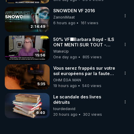
SNOWDEN VF 2016
ZanoniMaat
6 hours ago
161 views
2:14:49
50% VF🟩Barbara Boyd - ILS
ONT MENTI SUR TOUT -
Jocelyne Traduction
WakeUp
15:56
One day ago
805 views
Vous serez frappés sur votre
sol européens par la faute
des dirigeants qui s'en
OHM ÉGA MAN
mettent dans le nez
5:35
19 hours ago
540 views
Le scandale des livres
détruits
tourdedavid
6:40
20 hours ago
302 views