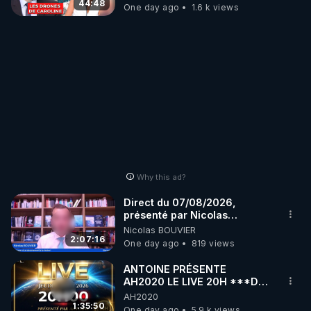
07.08.2026.
44:48
One day ago
1.6 k views
Why this ad?
Direct du 07/08/2026,
présenté par Nicolas
BOUVIER
Nicolas BOUVIER
2:07:16
One day ago
819 views
ANTOINE PRÉSENTE
AH2020 LE LIVE 20H ***DU
06/08/2026***
AH2020
1:35:50
One day ago
5.9 k views