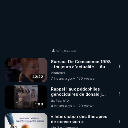
Why this ad?
Sursaut De Conscience 1998
- toujours d'actualité ....Au
Dela Du Réel
klaudius
42:22
7 hours ago
150 views
Rappel ! aux pédophiles
génocidaires de donald j
trump et ses supporters
tic tac ufo
trumpistes 424et 666.
1:00
4 hours ago
120 views
« Interdiction des thérapies
de conversion »
Kla.TV Français