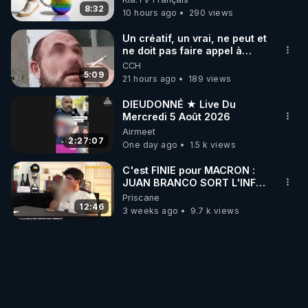
8:32
10 hours ago
290 views
Un créatif, un vrai, ne peut et
ne doit pas faire appel à
l'intelligence artificielle
CCH
5:09
21 hours ago
189 views
DIEUDONNÉ ★ Live Du
Mercredi 5 Août 2026
Airmeet
2:27:07
One day ago
1.5 k views
C'est FINIE pour MACRON :
JUAN BRANCO SORT L'INFO
ULTIME JAMAIS RÉVÈLÉ !les
Priscane
12:46
3 weeks ago
9.7 k views