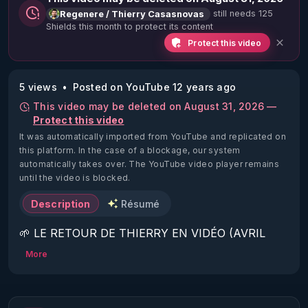
still needs 125
Regenere / Thierry Casasnovas
Shields this month to protect its content
Protect this video
5 views
Posted on YouTube 12 years ago
This video may be deleted on August 31, 2026 —
Protect this video
It was automatically imported from YouTube and replicated on
this platform.
In the case of a blockage, our system
automatically takes over. The YouTube video player remains
until the video is blocked.
Description
Résumé
🌱 LE RETOUR DE THIERRY EN VIDÉO (AVRIL 
2022)!

More
Découvrez la saison 2 des vidéos sur le nouveau 
https://www.rgnr.fr/presentation.html