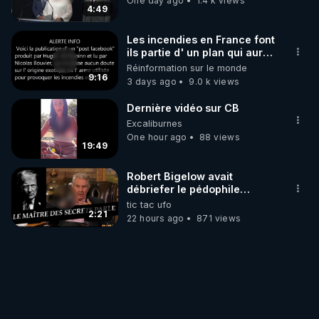
One day ago
1.4 k views
4:49
Les incendies en France font
ils partie d' un plan qui aurait
débuté le 11 septembre 2001
Réinformation sur le monde
?
9:16
3 days ago
9.0 k views
Dernière vidéo sur CB
Excaliburnes
One hour ago
88 views
19:49
Robert Bigelow avait
débriefer le pédophile
génocidaire de donald j
tic tac ufo
trump
2:21
22 hours ago
871 views