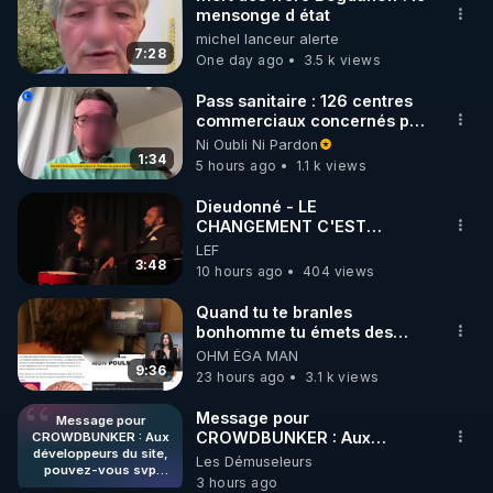
mensonge d état
🌱 INSTAGRAM

michel lanceur alerte
7:28
One day ago
3.5 k views
https://www.instagram.com/rdlr_thierrycasasnovas/
http://rgnr.li/instagram
Pass sanitaire : 126 centres
commerciaux concernés par
l'obligation dans toute la
Ni Oubli Ni Pardon
🌱 LA NEWSLETTER

France
1:34
5 hours ago
1.1 k views
Pour ne pas rater l’actualité RGNR (stages, 
Dieudonné - LE
CHANGEMENT C'EST
http://rgnr.li/news
MAINTENANT
LEF
3:48
10 hours ago
404 views
🌱 VIDÉOS NON CENSURÉES SUR ODYSEE 

Toutes les vidéos Youtube sont aussi sur la 
Quand tu te branles
bonhomme tu émets des
ondes ils ont juste omis de
OHM ÉGA MAN
http://rgnr.li/odysee
t'expliquer
9:36
23 hours ago
3.1 k views
🌱 LES STAGES EN PRÉSENTIEL

Message pour
Message pour
CROWDBUNKER : Aux
CROWDBUNKER : Aux
développeurs du site,
développeurs du site,
Les Démuseleurs
http://rgnr.li/stages
pouvez-vous svp
pouvez-vous svp remettre la
3 hours ago
remettre la