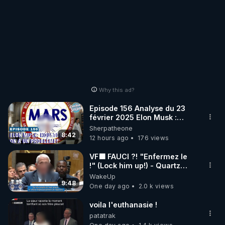
Why this ad?
Episode 156 Analyse du 23
février 2025 Elon Musk :
Houston , on a un problème !
Sherpatheone
8:42
12 hours ago
176 views
VF🟩 FAUCI ?! "Enfermez le
!" (Lock him up!) - Quartz
Traduction
WakeUp
9:48
One day ago
2.0 k views
voila l'euthanasie !
patatrak