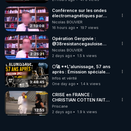
Conférence sur les ondes
électromagnétiques par
Grégoire Caustru et Bart de
Nicolas BOUVIER
Wever !
2:13:08
16 hours ago
197 views
Opération Gergovie :
‪@38resistancegauloise‬
‪@MarionSigautOfficiel‬
Nicolas BOUVIER
‪@gladysriifard5710‬ Laëtitia
2:25:21
2 days ago
1.5 k views
🌕🚀 **L'alunissage, 57 ans
après : Émission spéciale
avec John Doe !** 👨 🚀✨
Infos et vérité
3:46:45
One day ago
1.4 k views
CRISE en FRANCE :
CHRISTIAN COTTEN FAIT
une étrange découverte
Priscane
12:55
2 days ago
1.9 k views