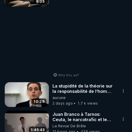
6:05
Why this ad?
La stupidité de la théorie sur
la responsabilité de l’homme
concernant le dioxyde de
aucune
carbone.
10:29
2 days ago
1.7 k views
Juan Branco à Tarnos:
Ceuta, le narcotrafic et le
pouvoir en France
La Revue De Brêle
1:45:43
21 hours ago
476 views