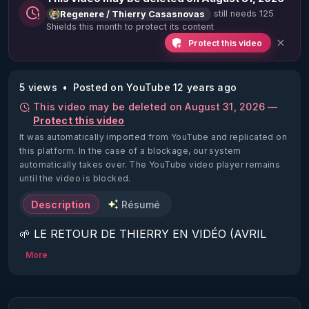
still needs 125
Regenere / Thierry Casasnovas
Shields this month to protect its content
Protect this video
5 views
Posted on YouTube 12 years ago
This video may be deleted on August 31, 2026 —
Protect this video
It was automatically imported from YouTube and replicated on
this platform.
In the case of a blockage, our system
automatically takes over. The YouTube video player remains
until the video is blocked.
Description
Résumé
🌱 LE RETOUR DE THIERRY EN VIDÉO (AVRIL 
2022)!

More
Découvrez la saison 2 des vidéos sur le nouveau 
https://www.rgnr.fr/presentation.html