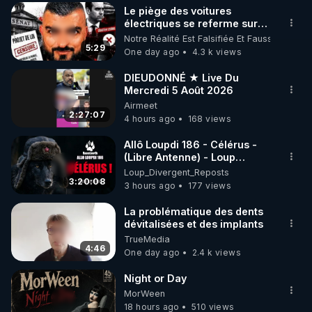
Le piège des voitures
▶ 30 jours gratuit sur l’application de méditation et 
électriques se referme sur
les usagers !
Notre Réalité Est Falsifiée Et Fausse
de bien-être ENVOL :

5:29
One day ago
4.3 k views
Rendez-vous sur 
https://www.envol.app/code
 avec 
le code : REGENERE
DIEUDONNÉ ★ Live Du
Mercredi 5 Août 2026
Airmeet
2:27:07
4 hours ago
168 views
Allô Loupdi 186 - Célérus -
(Libre Antenne) - Loup
Divergent 2026.08.06
Loup_Divergent_Reposts
3:20:08
3 hours ago
177 views
La problématique des dents
dévitalisées et des implants
TrueMedia
4:46
One day ago
2.4 k views
Night or Day
MorWeen
18 hours ago
510 views