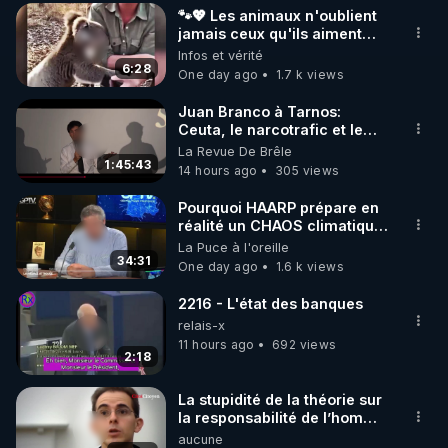
🐾💖 Les animaux n'oublient
▶ 30 jours gratuit sur l’application de méditation et 
jamais ceux qu'ils aiment…
🥹❤️
Infos et vérité
de bien-être ENVOL :

6:28
One day ago
1.7 k views
Rendez-vous sur 
https://www.envol.app/code
 avec 
le code : REGENERE
Juan Branco à Tarnos:
Ceuta, le narcotrafic et le
pouvoir en France
La Revue De Brêle
1:45:43
14 hours ago
305 views
Pourquoi HAARP prépare en
réalité un CHAOS climatique,
on répond
La Puce à l'oreille
34:31
One day ago
1.6 k views
2216 - L'état des banques
relais-x
11 hours ago
692 views
2:18
La stupidité de la théorie sur
la responsabilité de l’homme
concernant le dioxyde de
aucune