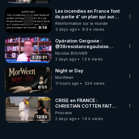
Les incendies en France font
ils partie d' un plan qui aurait
débuté le 11 septembre 2001
Réinformation sur le monde
?
9:16
3 days ago
8.9 k views
Opération Gergovie :
‪@38resistancegauloise‬
‪@MarionSigautOfficiel‬
Nicolas BOUVIER
‪@gladysriifard5710‬ Laëtitia
2:25:21
2 days ago
1.5 k views
Night or Day
MorWeen
11 hours ago
334 views
6:05
CRISE en FRANCE :
CHRISTIAN COTTEN FAIT
une étrange découverte
Priscane
12:55
2 days ago
1.6 k views