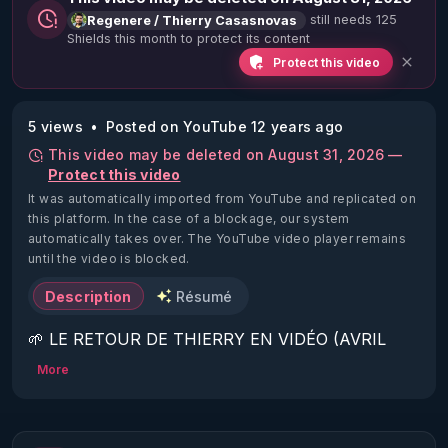
still needs 125
Regenere / Thierry Casasnovas
Shields this month to protect its content
Protect this video
5 views
Posted on YouTube 12 years ago
This video may be deleted on August 31, 2026 —
Protect this video
It was automatically imported from YouTube and replicated on
this platform.
In the case of a blockage, our system
automatically takes over. The YouTube video player remains
until the video is blocked.
Description
Résumé
🌱 LE RETOUR DE THIERRY EN VIDÉO (AVRIL 
2022)!

More
Découvrez la saison 2 des vidéos sur le nouveau 
https://www.rgnr.fr/presentation.html