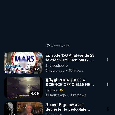
Why this ad?
Episode 156 Analyse du 23
février 2025 Elon Musk :
Houston , on a un problème !
Sherpatheone
8:42
5 hours ago
53 views
🛢 🦕 🦖 POURQUOI LA
SCIENCE OFFICIELLE NE
CONNAÎT-ELLE PAS LA VRAIE
Jague76
ORIGINE DU PÉTROLE ?
6:09
10 hours ago
182 views
Robert Bigelow avait
débriefer le pédophile
génocidaire de donald j
tic tac ufo