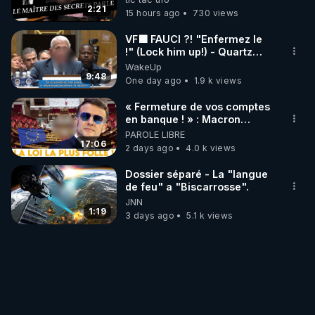
trump
2:21
15 hours ago
730 views
VF🟩 FAUCI ?! "Enfermez le
!" (Lock him up!) - Quartz
Traduction
WakeUp
9:48
One day ago
1.9 k views
« Fermeture de vos comptes
en banque ! » : Macron
impose une loi folle !
PAROLE LIBRE
17:06
2 days ago
4.0 k views
Dossier séparé - La "langue
de feu" a "Biscarrosse".
JNN
1:19
3 days ago
5.1 k views