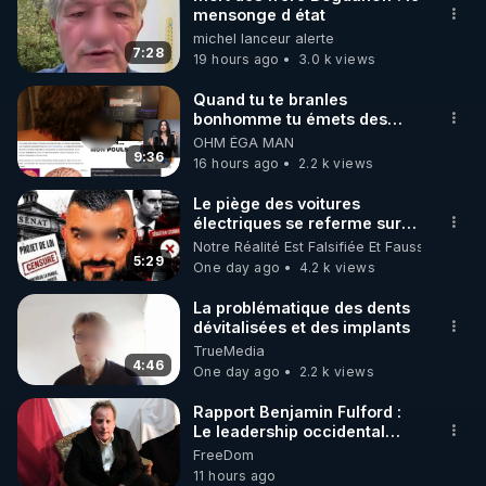
mensonge d état
🌱 INSTAGRAM

michel lanceur alerte
7:28
19 hours ago
3.0 k views
https://www.instagram.com/rdlr_thierrycasasnovas/
http://rgnr.li/instagram
Quand tu te branles
bonhomme tu émets des
ondes ils ont juste omis de
OHM ÉGA MAN
🌱 LA NEWSLETTER

t'expliquer
9:36
16 hours ago
2.2 k views
Pour ne pas rater l’actualité RGNR (stages, 
Le piège des voitures
électriques se referme sur
http://rgnr.li/news
les usagers !
Notre Réalité Est Falsifiée Et Fausse
5:29
One day ago
4.2 k views
🌱 VIDÉOS NON CENSURÉES SUR ODYSEE 

Toutes les vidéos Youtube sont aussi sur la 
La problématique des dents
dévitalisées et des implants
TrueMedia
http://rgnr.li/odysee
4:46
One day ago
2.2 k views
🌱 LES STAGES EN PRÉSENTIEL

Rapport Benjamin Fulford :
Le leadership occidental
dysfonctionnel s’enfonce
FreeDom
http://rgnr.li/stages
dans une spirale infernale
11 hours ago