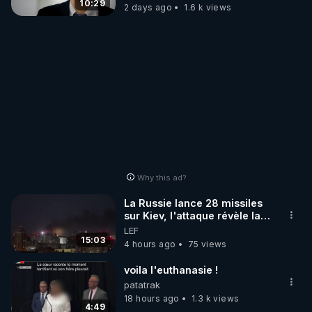
carbone.
10:29
2 days ago
1.6 k views
Why this ad?
La Russie lance 28 missiles
sur Kiev, l'attaque révèle la
faiblesse de Kiev
LEF
15:03
4 hours ago
75 views
voila l'euthanasie !
patatrak
18 hours ago
1.3 k views
4:49