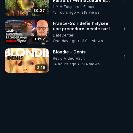
Paradis ! Permaculture &
Autonomie
Il Y A Toujours L'Espoir
30:27
15 hours ago
219 views
France-Soir defie l'Elysee
une procedure inedite sur la
sante du president - Nexus
DataCenter
19:52
One day ago
3.0 k views
Blondie - Denis
Retro Video Vault
14 hours ago
514 views
2:15