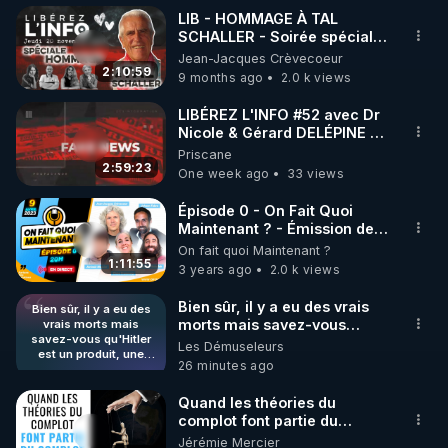
LIB - HOMMAGE À TAL
SCHALLER - Soirée spéciale
Cette émission a pour vocation de répondre à une 
en direct Jeudi 20/11/25
Jean-Jacques Crèvecoeur
demande générale d'informations libres et 
2:10:59
9 months ago
2.0 k views
indépendantes de la part du grand public, qui n'en 
peut plus des Fakenews des médias officiels. La 
LIBÉREZ L'INFO #52 avec Dr
Nicole & Gérard DELÉPINE -
censure des GAFAM (Google, Amazon, Facebook, 
Jeudi 30 juillet 2026
Priscane
Apple, Microsoft) qui fait rage nous pousse à nous 
2:59:23
One week ago
33 views
en émanciper. C'est pour cela que nous diffusons 
l'émission sur Crowdbunker, Odysee, Telegram, 
Épisode 0 - On Fait Quoi
Maintenant ? - Émission de
Twitter et sur nos autres canaux à l'abri de la 
lancement
On fait quoi Maintenant ?
censure. 

1:11:55
3 years ago
2.0 k views
Dans l'émission LIBÉREZ L'INFO, nous invitons 
Bien sûr, il y a eu des vrais
Bien sûr, il y a eu des
morts mais savez-vous
vrais morts mais
régulièrement des experts, des scientifiques et des 
savez-vous qu'Hitler
qu'Hitler est un produit, une
Les Démuseleurs
professionnels dans différents domaines afin qu'ils 
est un produit, une
mise en scène des
26 minutes ago
mise en scène des
répondent aux questions que nous nous posons 
Etazuniens pour prendre le
Etazuniens pour
contrôle de l'Europe ? Je
tous.

prendre le contrôle de
Quand les théories du
m'explique : Ils ont créé un
l'Europe ? Je
complot font partie du
m'explique : Ils ont
personnage pour éliminer
complot
Jérémie Mercier
créé un personnage