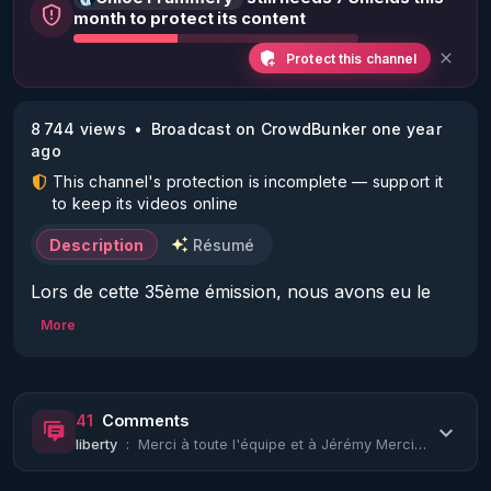
month to protect its content
Protect this channel
8 744 views
Broadcast on CrowdBunker one year
ago
This channel's protection is incomplete — support it
to keep its videos online
Description
Résumé
Lors de cette 35ème émission, nous avons eu le 
plaisir de d'accueillir Jérémie Mercier, chercheur et 
More
auteur.

Normalien en chimie (ENS Lyon) et docteur en 
41
Comments
recherches environnementales (Imperial College 
liberty
:
Merci à toute l'équipe et à Jérémy Mercier pour son intervention très inspirante...
London), Jérémie Mercier est un chercheur 
indépendant et éducateur en santé au parcours 