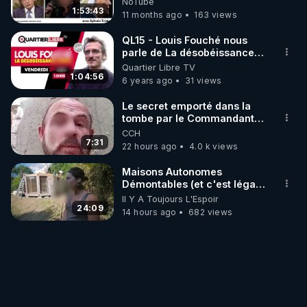
• Crowdbunker : 
NoTube
1:53:43
11 months ago
163 views
https://crowdbunker.com/@Amelie_Paul
• Facebook : 
QL15 - Louis Fouché nous
https://www.facebook.com/ameliepaulfanpage
parle de La désobéissance
civile
• Odysee : 
https://odysee.com/@ameliepaul
Quartier Libre TV
1:04:56
6 years ago
31 views
• Rumble : 
https://rumble.com/user/ameliepaul
• Twitter : 
https://twitter.com/Amelie_Paul
Le secret emporté dans la
• Youtube : 
tombe par le Commandant
Cousteau le 25 juin 1997
https://www.youtube.com/@AmeliePaulVerite
CCH
7:31
22 hours ago
4.0 k views
• Youtube : 
https://www.youtube.com/@ChaineEntoutefranchis
Maisons Autonomes
e
Démontables (et c'est légal).
Visite éco village en
• Telegram - canal d'info : 
https://t.me/amelie_paul
Il Y A Toujours L'Espoir
Bretagne
24:09
14 hours ago
682 views
https://www.youtube.com/watch?v=I2yqkD38-Z0