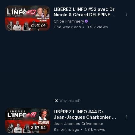
atypique. Il enseigne les approches de santé qui 
LIBÉREZ L'INFO #52 avec Dr
fonctionnent et dénonce les mensonges de 
Nicole & Gérard DELÉPINE -
l'industrie de la maladie. 

30.07.26
Chloé Frammery
2:59:24
One week ago
3.9 k views
⮕ Retrouvez le travail de Jérémie Mercier sur son 
site : 

www.jeremie-mercier.com

⮕ Pour se procurer ses livres :

• "Quand les Masques Tombent" 

• "J'arrête de creuser ma tombe avec mes dents"

https://www.jeremie-mercier.com/boutique
Why this ad?
http://bit.ly/NSLJeremie
LIBÉREZ L'INFO #44 Dr
Jean-Jacques Charbonier -
24.11.25
Jean-Jacques Crèvecoeur
2:57:54
8 months ago
1.8 k views
https://t.me/DeconfineTaSante