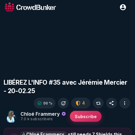
LIBÉREZ L'INFO #35 avec Jérémie Mercier
- 20-02.25
4
96 %
Chloé Frammery
Subscribe
7.0 k subscribers
Chloé Frammery
still needs 7 Shields this