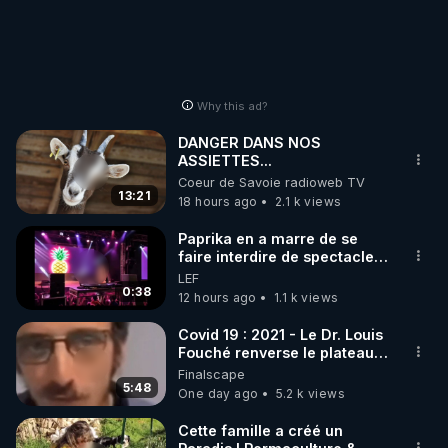
https://chloeframmery.ch/liberez-linfo-n35
Why this ad?
DANGER DANS NOS
ASSIETTES...
Coeur de Savoie radioweb TV
13:21
18 hours ago
2.1 k views
Paprika en a marre de se
faire interdire de spectacle.
Elle décide donc de devenir
LEF
DJ !
0:38
12 hours ago
1.1 k views
Covid 19 : 2021 - Le Dr. Louis
Fouché renverse le plateau
de CNews !
Finalscape
5:48
One day ago
5.2 k views
Cette famille a créé un