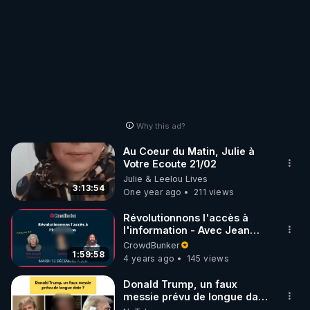
👉 SALIM LAÏBI

• Blog Le libre Penseur : 
https://www.lelibrepenseur.org
• Facebook : 
https://www.facebook.com/lelibre.penseur.1
• Facebook : 
https://www.facebook.com/LeLibrePenseur.org
Why this ad?
• Crowdbunker : 
https://crowdbunker.com/@leLibrePenseurOrg
Au Coeur du Matin, Julie à
• Odysee : 
Votre Ecoute 21/02
https://odysee.com/@LeLibrePenseur.org:2
Julie & Leelou Lives
3:13:54
One year ago
211 views
• Rumble : 
https://rumble.com/user/SalimLaibiLLP
• Twitter (X) : 
https://twitter.com/LLP_Le_Vrai
Révolutionnons l'accès à
• Telegram - canal d'info : 
l'information - Avec Jean
Jacques Crèvecoeur,
https://t.me/Salim_Laibi_LLP
CrowdBunker
Matthieu et Hayssam
1:59:58
4 years ago
145 views
Hoballah
👉 AMÉLIE PAUL

Donald Trump, un faux
• Tous ses liens : 
http://ameliepaul.com
messie prévu de longue date
?