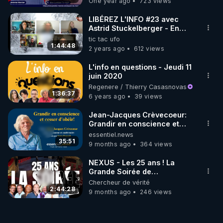
One year ago
723 views
jacques-crevecoeur
LIBÉREZ L'INFO #23 avec
👉 CHLOÉ FRAMMERY

Astrid Stuckelberger - En
direct le 22 février 2024
tic tac ufo
• Site officiel : 
https://chloeframmery.ch
1:44:48
2 years ago
612 views
• Crowdbunker : 
https://crowdbunker.com/@ChloeFrammery
L'info en questions - Jeudi 11
• Odysee : 
https://odysee.com/@Chloe_F:b
juin 2020
Regenere / Thierry Casasnovas
• Rumble : 
https://rumble.com/user/ChloeFra
1:36:37
6 years ago
39 views
• Facebook : 
https://www.facebook.com/chloe.fra.9
Jean-Jacques Crèvecoeur:
Grandir en conscience et
cesser d'obéir!
essentiel.news
https://www.facebook.com/ChloeFrammery
35:51
9 months ago
364 views
• Instagram : 
https://www.instagram.com/chloe_frammery
NEXUS - Les 25 ans ! La
• Twitter (X) : 
https://twitter.com/FrammeryChloe
Grande Soirée de
Conférences (L'INTÉGRALE)
Chercheur de vérité
• VK : 
https://m.vk.com/id665557322
2:44:28
9 months ago
246 views
• Telegram - canal d’info : 
https://t.me/chloefinfosofficiel