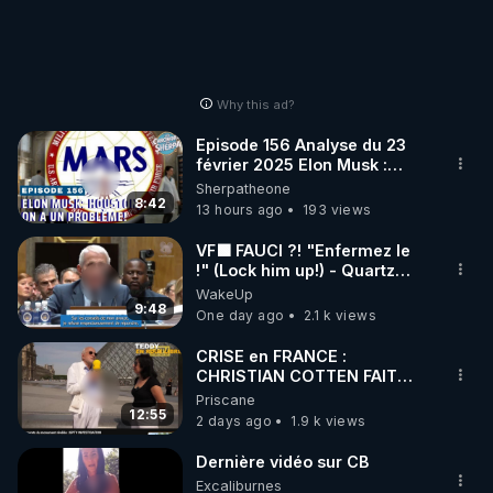
pour cette artiste incroyable.

──────

Archive RGNR de la vidéo YouTube : 
https://www.youtube.com/watch?v=I7iWBIUOkgg
Why this ad?
Episode 156 Analyse du 23
février 2025 Elon Musk :
Houston , on a un problème !
Sherpatheone
8:42
13 hours ago
193 views
VF🟩 FAUCI ?! "Enfermez le
!" (Lock him up!) - Quartz
Traduction
WakeUp
9:48
One day ago
2.1 k views
CRISE en FRANCE :
CHRISTIAN COTTEN FAIT
une étrange découverte
Priscane
12:55
2 days ago
1.9 k views
Dernière vidéo sur CB
Excaliburnes