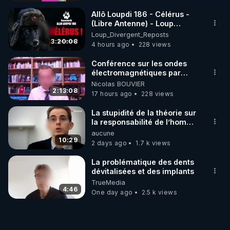
Allô Loupdi 186 - Célérus -
Ce podcast, c’est un appel à la cohérence.

(Libre Antenne) - Loup
Divergent 2026.08.06
Loup_Divergent_Reposts
Pas de protocole magique, mais une stratégie 
3:20:08
4 hours ago
228 views
personnalisée, vivante, systémique. Et surtout : 
commencez par un vrai état des lieux.

Conférence sur les ondes
électromagnétiques par
Grégoire Caustru et Bart de
Nicolas BOUVIER
En bonus : un auto-test guidé pour évaluer votre 
Wever !
2:13:08
17 hours ago
228 views
digestion, vos émonctoires, votre terrain nerveux, 
et savoir enfin… par où commencer.

La stupidité de la théorie sur
la responsabilité de l’homme
concernant le dioxyde de
aucune
Et pour aller plus loin : le Parcours 7 sur RGNR.tv

carbone.
10:29
2 days ago
1.7 k views
→ 9 modules progressifs

→ Auto-tests, grilles de lecture, plans 
La problématique des dents
personnalisés

dévitalisées et des implants
TrueMedia
→ Tout pour accompagner votre foie, et non le 
4:46
One day ago
2.5 k views
forcer.

Le foie ne se nettoie pas. Il s’accompagne.
