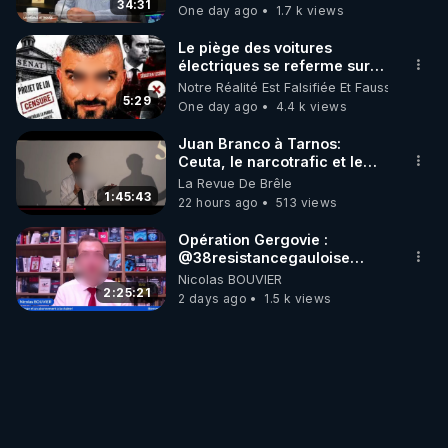
34:31
One day ago
1.7 k views
12:30
 – Mini auto-évaluation : où en est votre 
Le piège des voitures
électriques se referme sur
les usagers !
15:20
 – Comment bâtir un plan cohérent et 
Notre Réalité Est Falsifiée Et Fausse
5:29
One day ago
4.4 k views
17:10
Juan Branco à Tarnos:
19:00
 – Conclusion : « Le foie n’existe que dans ses 
Ceuta, le narcotrafic et le
pouvoir en France
relations »

La Revue De Brêle
1:45:43
22 hours ago
513 views
-------------

▶ Facebook RGNR : 
Opération Gergovie :
https://www.facebook.com/thierry.rgnr/
‪@38resistancegauloise‬
‪@MarionSigautOfficiel‬
▶ Instagram RGNR : 
Nicolas BOUVIER
‪@gladysriifard5710‬ Laëtitia
2:25:21
2 days ago
1.5 k views
https://www.instagram.com/stories/thierrycasasnov
asrgnre/
▶ Site RGNR : 
https://www.rgnr.tv
▶ Telegram RGNR : 
https://t.me/rgnr_fr
-------------

Musique Intro et Outro : instrumental " Ils ont peur 
de la liberté" de Keny Arkana, immense respect 