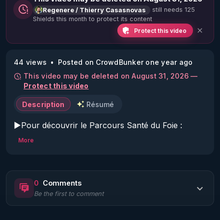
still needs 125
Regenere / Thierry Casasnovas
Shields this month to protect its content
Protect this video
44 views
Posted on CrowdBunker one year ago
This video may be deleted on August 31, 2026 —
Protect this video
Description
Résumé
▶Pour découvrir le Parcours Santé du Foie : 
https://f.mtr.cool/fldhgbzhdr
More
▶CHAPITRAGE DYNAMIQUE DE LA VIDÉO CI 
DESSOUS, DÉROULEZ LA DESCRIPTION ! 

0
Comments
Be the first to comment
▶Pour s'inscrire à la newsletter RGNR 
hebdomadaire  : 
http://www.rgnr.tv/newsletter