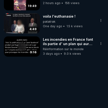
2 hours ago
156 views
19:49
voila l'euthanasie !
patatrak
One day ago
1.5 k views
4:49
Les incendies en France font
ils partie d' un plan qui aurait
débuté le 11 septembre 2001
Réinformation sur le monde
?
9:16
3 days ago
9.0 k views