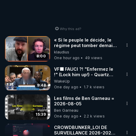
pour cette artiste incroyable.

──────

Archive RGNR de la vidéo YouTube : 
https://www.youtube.com/watch?v=I7iWBIUOkgg
Why this ad?
« Si le peuple le décide, le
régime peut tomber demain !
»
klaudius
8:00
One hour ago
49 views
VF🟩 FAUCI ?! "Enfermez le
!" (Lock him up!) - Quartz
Traduction
WakeUp
9:48
One day ago
1.7 k views
Les films de Ben Garneau =
2026-08-05
Ben Garneau
15:39
One day ago
2.2 k views
CROWDBUNKER_LOI DE
SURVEILLANCE 2026-2027