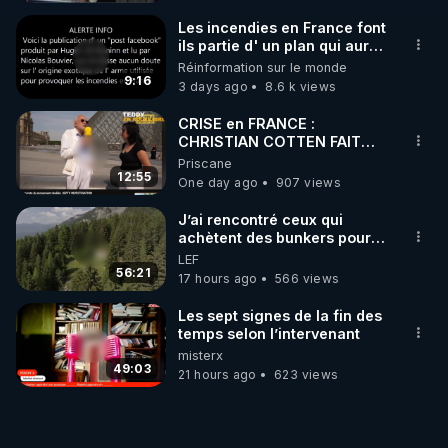
Les incendies en France font
Ce podcast, c’est un appel à la cohérence.

ils partie d' un plan qui aurait
débuté le 11 septembre 2001
Réinformation sur le monde
Pas de protocole magique, mais une stratégie 
?
9:16
3 days ago
8.6 k views
personnalisée, vivante, systémique. Et surtout : 
commencez par un vrai état des lieux.

CRISE en FRANCE :
CHRISTIAN COTTEN FAIT
une étrange découverte
Priscane
En bonus : un auto-test guidé pour évaluer votre 
12:55
One day ago
907 views
digestion, vos émonctoires, votre terrain nerveux, 
et savoir enfin… par où commencer.

J’ai rencontré ceux qui
achètent des bunkers pour
survivre à la fin du monde
LEF
Et pour aller plus loin : le Parcours 7 sur RGNR.tv

56:21
17 hours ago
566 views
→ 9 modules progressifs

→ Auto-tests, grilles de lecture, plans 
Les sept signes de la fin des
personnalisés

temps selon l’intervenant
misterx
→ Tout pour accompagner votre foie, et non le 
49:03
21 hours ago
623 views
forcer.

Le foie ne se nettoie pas. Il s’accompagne.
