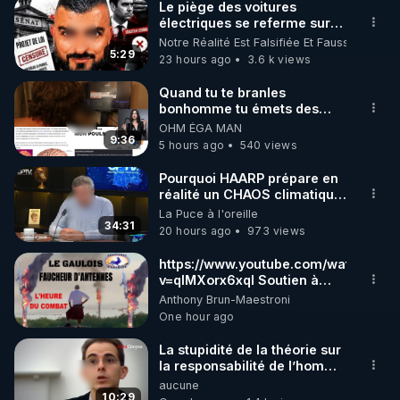
miracle-de-la-detoxification-de-robert-morse/
Le piège des voitures
électriques se referme sur
-------------

les usagers !
Notre Réalité Est Falsifiée Et Fausse
LE FOIE N’EXISTE PAS (et c’est pour ça que vous 
5:29
23 hours ago
3.6 k views
allez mal) – Podcast RGNR

Quand tu te branles
bonhomme tu émets des
On croit qu’on prend soin de son foie. Mais si on se 
ondes ils ont juste omis de
OHM ÉGA MAN
trompait… de cible ?

t'expliquer
9:36
5 hours ago
540 views
Non, le foie n’est pas un émonctoire, en tous cas 
Pourquoi HAARP prépare en
réalité un CHAOS climatique,
absolument pas un émonctoire comme les autres. 
on répond
La Puce à l'oreille
Il ne filtre rien, n’élimine rien directement. Il 
34:31
20 hours ago
973 views
transforme, neutralise… mais dépend entièrement 
des reins, des intestins, de la peau et des poumons 
https://www.youtube.com/watch?
v=qlMXorx6xqI Soutien à
pour l’élimination.

tous les gardiens du Vivant
Anthony Brun-Maestroni
Et c’est là que la plupart des approches “détox” 
One hour ago
échouent : on secoue un centre de tri… sans 
ouvrir les portes de sortie.

La stupidité de la théorie sur
la responsabilité de l’homme
concernant le dioxyde de
aucune
Pourquoi ce podcast est crucial :

carbone.
10:29