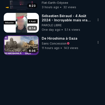
DES RESEAUX SOCIAUX -
Flat-Earth-Odysee
FERMETURE DE COMPTES A
6:23
3 hours ago
32 views
VENIR ?
Sébastien Béraud - 4 Août
2024 - Incroyable mais vrai,
partagez svp...
PAROLE LIBRE
6:14
One day ago
5.1 k views
De Hiroshima à Gaza
Sans Concession
11 hours ago
143 views
6:36