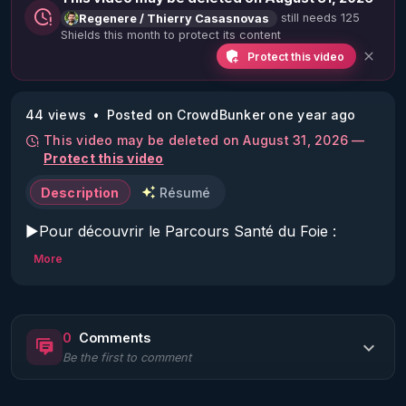
still needs 125
Regenere / Thierry Casasnovas
Shields this month to protect its content
Protect this video
44 views
Posted on CrowdBunker one year ago
This video may be deleted on August 31, 2026 —
Protect this video
Description
Résumé
▶Pour découvrir le Parcours Santé du Foie : 
https://f.mtr.cool/fldhgbzhdr
More
▶CHAPITRAGE DYNAMIQUE DE LA VIDÉO CI 
DESSOUS, DÉROULEZ LA DESCRIPTION ! 

0
Comments
Be the first to comment
▶Pour s'inscrire à la newsletter RGNR 
hebdomadaire  : 
http://www.rgnr.tv/newsletter