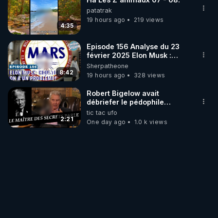
patatrak
19 hours ago
219 views
4:35
Episode 156 Analyse du 23
février 2025 Elon Musk :
Houston , on a un problème !
Sherpatheone
8:42
19 hours ago
328 views
Robert Bigelow avait
débriefer le pédophile
génocidaire de donald j
tic tac ufo
trump
2:21
One day ago
1.0 k views