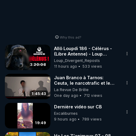
Why this ad?
Allô Loupdi 186 - Célérus -
(Libre Antenne) - Loup
Divergent 2026.08.06
Loup_Divergent_Reposts
3:20:08
11 hours ago
533 views
Juan Branco à Tarnos:
Ceuta, le narcotrafic et le
pouvoir en France
La Revue De Brêle
1:45:43
One day ago
712 views
Dernière vidéo sur CB
Excaliburnes
9 hours ago
789 views
19:49
Ha Les Z'animaux 07 - 08.