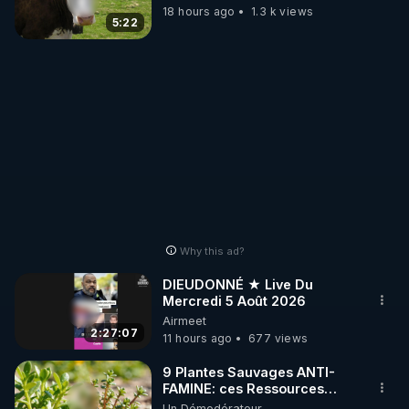
***
18 hours ago
1.3 k views
https://naradigmshift.substack.com/p
5:22
architects-above-the-
architects
Why this ad?
DIEUDONNÉ ★ Live Du
Mercredi 5 Août 2026
Airmeet
2:27:07
11 hours ago
677 views
9 Plantes Sauvages ANTI-
FAMINE: ces Ressources
NUTRITIVES&MéDICINALES"gratuite
Un Démodérateur