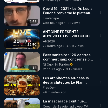
Covid 19 : 2021 - Le Dr. Louis
Fouché renverse le plateau
de CNews !
Finalscape
5:48
One hour ago
31 views
ANTOINE PRÉSENTE
AH2020 LE LIVE 20H ***DU
06/08/2026***
AH2020
1:35:50
22 hours ago
4.9 k views
Pass sanitaire : 126 centres
commerciaux concernés par
l'obligation dans toute la
Ni Oubli Ni Pardon
France
1:34
12 hours ago
3.1 k views
Les architectes au-dessus
des architectes Le Plan
Arcanique documente les
FreeDom
constructions des
49 minutes ago
administrateurs de niveau
humain. Cet article précise à
La mascarade continue...
quoi elles étaient destinées.
Coeur de Savoie radioweb TV