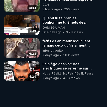
de mal polish"
CCH
8:44
5 hours ago
200 views
Quand tu te branles
bonhomme tu émets des
ondes ils ont juste omis de
OHM ÉGA MAN
t'expliquer
9:36
One day ago
3.7 k views
🐾💖 Les animaux n'oublient
jamais ceux qu'ils aiment…
🥹❤️
Infos et vérité
6:28
2 days ago
1.8 k views
Le piège des voitures
électriques se referme sur
les usagers !
Notre Réalité Est Falsifiée Et Fausse
5:29
2 days ago
4.5 k views