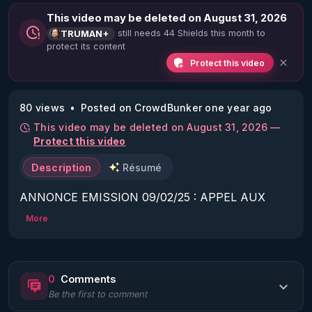
This video may be deleted on August 31, 2026
still needs 44 Shields this month to
TRUMAN+
protect its content
Protect this video
80 views
Posted on CrowdBunker one year ago
This video may be deleted on August 31, 2026 —
Protect this video
Description
Résumé
ANNONCE EMISSION 09/02/25 : APPEL AUX 
CIBLES POUR DONNER DE LEURS NOUVELLES.
More
0
Comments
Be the first to comment