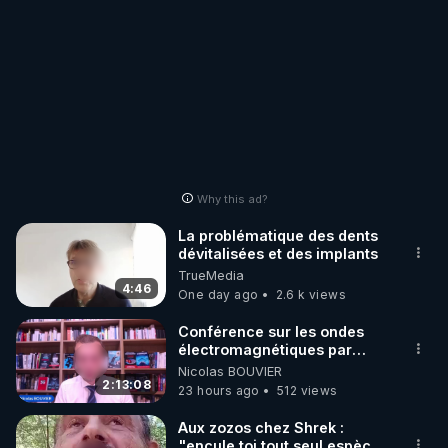
Why this ad?
La problématique des dents
dévitalisées et des implants
TrueMedia
4:46
One day ago
2.6 k views
Conférence sur les ondes
électromagnétiques par
Grégoire Caustru et Bart de
Nicolas BOUVIER
Wever !
2:13:08
23 hours ago
512 views
Aux zozos chez Shrek :
"encule toi tout seul espèce