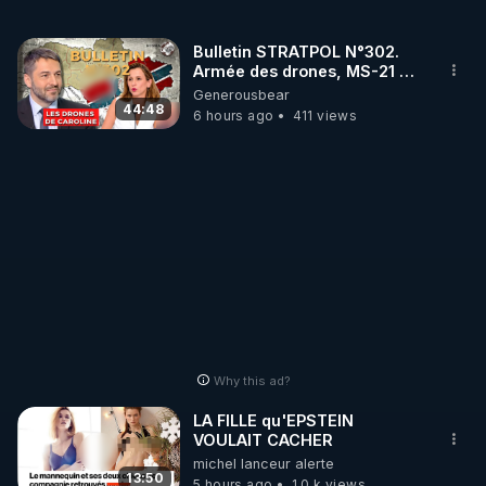
Bulletin STRATPOL N°302.
Armée des drones, MS-21 en
série, missiles coréens.
Generousbear
07.08.2026.
44:48
6 hours ago
411 views
Why this ad?
LA FILLE qu'EPSTEIN
VOULAIT CACHER
michel lanceur alerte
13:50
5 hours ago
1.0 k views