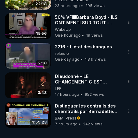
JARDIN&des Haies
22:18
23 hours ago
295 views
50% VF🟩Barbara Boyd - ILS
ONT MENTI SUR TOUT -
Jocelyne Traduction
WakeUp
15:56
One hour ago
19 views
2216 - L'état des banques
relais-x
One day ago
1.8 k views
2:18
Dieudonné - LE
CHANGEMENT C'EST
MAINTENANT
LEF
3:48
17 hours ago
952 views
Distinguer les contrails des
chemtrails par Bernadette
Bihin
BAM! Press
1:59:23
7 hours ago
242 views