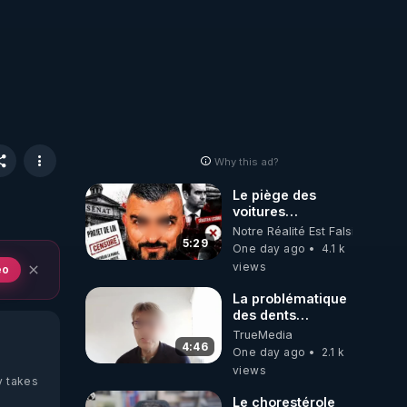
Why this ad?
Le piège des
voitures
électriques se
Notre Réalité Est Falsifiée Et F
referme sur les
5:29
One day ago
4.1 k
usagers !
views
eo
La problématique
des dents
dévitalisées et
TrueMedia
des implants
4:46
One day ago
2.1 k
views
y takes
Le chorestérole