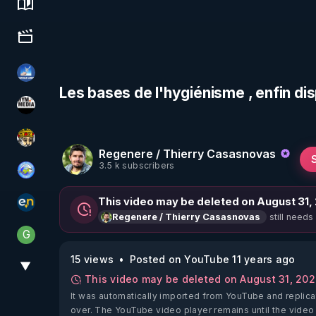
Science, history & spirituality
Culture, media & entertainment
PAROLE LIBRE
Les bases de l'hygiénisme , enfin di
HYM.MEDIA
Textes Sacrés & Maîtres Spirituels
Regenere / Thierry Casasnovas
3.5 k subscribers
Tonton Posture Débrief
This video may be deleted on August 31,
essentiel.news
still needs
Regenere / Thierry Casasnovas
G
Generousbear
15 views
Posted on YouTube 11 years ago
▼
View More
This video may be deleted on August 31, 20
It was automatically imported from YouTube and replica
over. The YouTube video player remains until the video