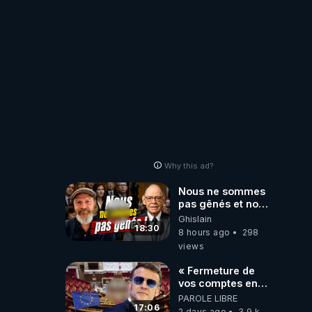
Laëtitia
Why this ad?
Nous ne sommes
pas gênés et nous
n’avons pas
Ghislain
besoin de nous
18:30
8 hours ago
298
excuser ! #jw
views
#jehovah
#collegecentral
« Fermeture de
vos comptes en
banque ! » :
PAROLE LIBRE
Macron impose
17:06
2 days ago
3.9 k