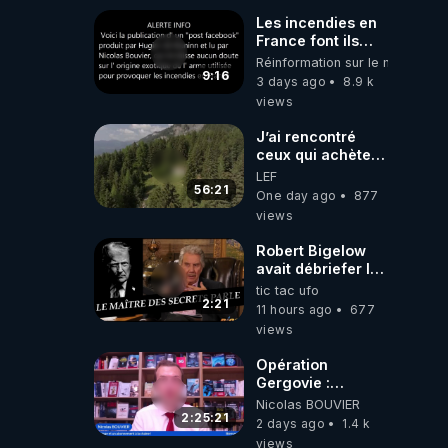
Haies
Les incendies en
France font ils
partie d' un plan
Réinformation sur le monde
qui aurait débuté
9:16
3 days ago
8.9 k
le 11 septembre
views
2001 ?
J’ai rencontré
ceux qui achètent
des bunkers pour
LEF
survivre à la fin
56:21
One day ago
877
du monde
views
Robert Bigelow
avait débriefer le
pédophile
tic tac ufo
génocidaire de
2:21
11 hours ago
677
donald j trump
views
Opération
Gergovie :
‪@38resistancegauloise‬
Nicolas BOUVIER
‪@MarionSigautOfficiel‬
2:25:21
2 days ago
1.4 k
‪@gladysriifard5710‬
views