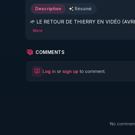
Description
Résumé
🌱 LE RETOUR DE THIERRY EN VIDÉO (AVRIL
More
https://www.rgnr.fr/presentation.html
🌱 LE MAGAZINE RÉGÉNÈRE 

COMMENTS
http://rgnr.li/ymag
Log in
or
sign up
to comment.
🌱 LA BOUTIQUE DU MAGAZINE

https://boutique.magazine-regenere.fr/
🌱 FIL TELEGRAM

https://t.me/rgnr_fr
No comments