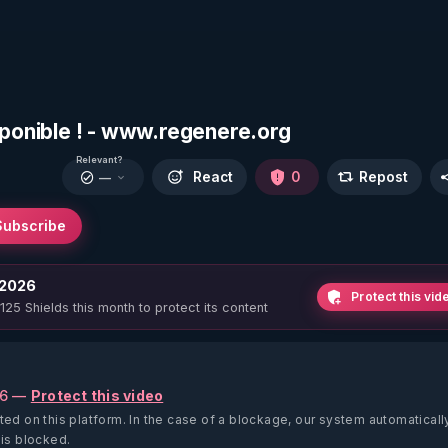
sponible ! - www.regenere.org
Relevant?
React
0
Repost
—
Subscribe
 2026
Protect this vid
 125 Shields this month to protect its content
26 —
Protect this video
ted on this platform.
In the case of a blockage, our system automaticall
 is blocked.