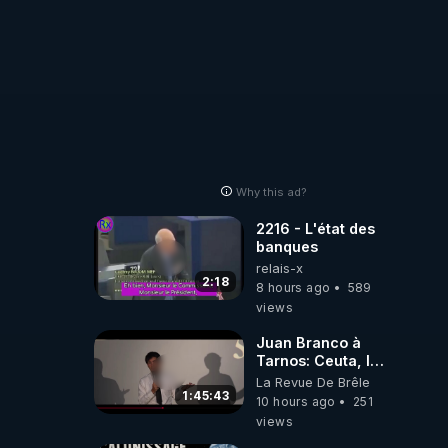
Why this ad?
2216 - L'état des
banques
relais-x
2:18
8 hours ago
589
views
Juan Branco à
Tarnos: Ceuta, le
narcotrafic et le
La Revue De Brêle
pouvoir en France
1:45:43
10 hours ago
251
views