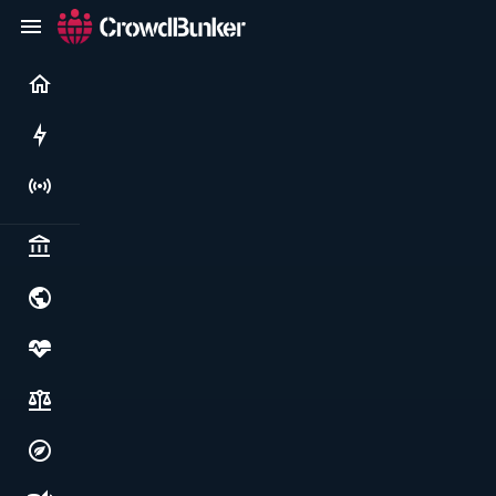
Current
Rushes
Live
Politics & institutions
World & geopolitics
Health, food & wellbeing
Society, justice & freedoms
Economy, environment & technology