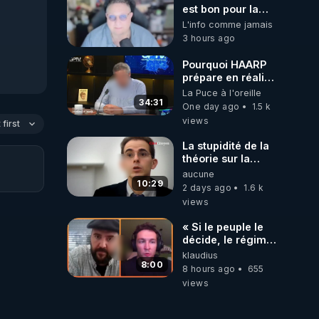
est bon pour la
santé, ils nous
L'info comme jamais
volent l'eau ! 😒🤢
3 hours ago
😡
https://odysee.com/@ano
Pourquoi HAARP
prépare en réalité
un CHAOS
La Puce à l'oreille
climatique, on
34:31
One day ago
1.5 k
répond
views
first
La stupidité de la
théorie sur la
responsabilité de
aucune
l’homme
10:29
2 days ago
1.6 k
concernant le
views
dioxyde de
carbone.
« Si le peuple le
décide, le régime
peut tomber
klaudius
demain ! »
8:00
8 hours ago
655
views