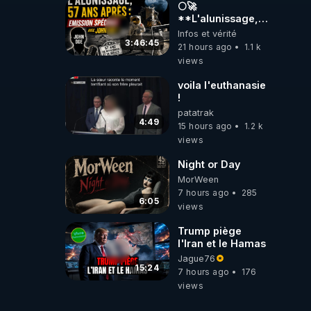
🌕🚀
**L'alunissage,
57 ans après :
Infos et vérité
Émission spéciale
3:46:45
21 hours ago
1.1 k
avec John Doe
views
!** 👨 🚀✨
voila l'euthanasie
!
patatrak
4:49
15 hours ago
1.2 k
views
Night or Day
MorWeen
7 hours ago
285
6:05
views
Trump piège
l'Iran et le Hamas
Jague76
15:24
7 hours ago
176
views