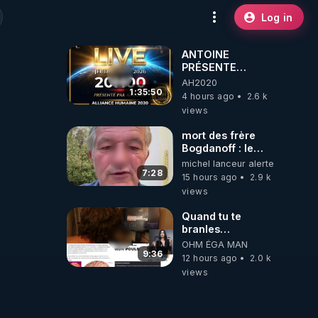
Log in
ANTOINE
PRÉSENTE
AH2020 LE LIVE
AH2020
20H ***DU
1:35:50
4 hours ago
2.6 k
06/08/2026***
views
mort des frère
Bogdanoff : le
mensonge d état
michel lanceur alerte
7:28
15 hours ago
2.9 k
views
Quand tu te
branles
bonhomme tu
OHM ÉGA MAN
émets des ondes
9:36
12 hours ago
2.0 k
ils ont juste omis
views
de t'expliquer