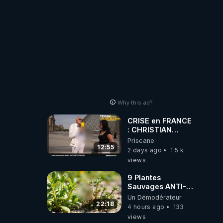
Why this ad?
CRISE en FRANCE
: CHRISTIAN
COTTEN FAIT une
Priscane
étrange
12:55
2 days ago
1.5 k
découverte
views
9 Plantes
Sauvages ANTI-
FAMINE: ces
Un Démodérateur
Ressources
22:18
4 hours ago
133
NUTRITIVES&MéDICINALES
views
JARDIN&des