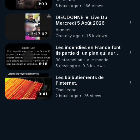
trumpistes 424et 666.
1:00
5 hours ago
166 views
DIEUDONNÉ ★ Live Du
Mercredi 5 Août 2026
Airmeet
2:27:07
One day ago
1.5 k views
Les incendies en France font
ils partie d' un plan qui aurait
débuté le 11 septembre 2001
Réinformation sur le monde
?
9:16
5 days ago
9.3 k views
Les balbutiements de
l'Internet.
Finalscape
0:41
2 hours ago
26 views