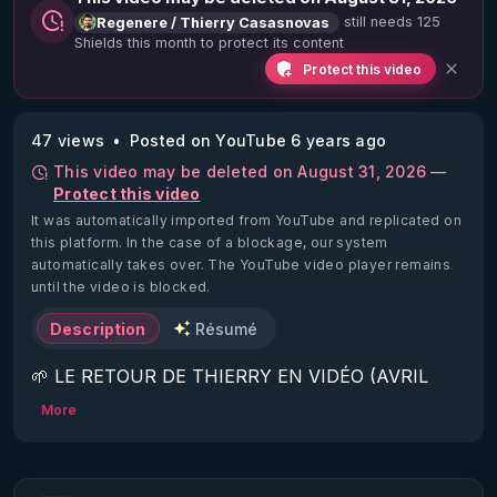
still needs 125
Regenere / Thierry Casasnovas
Shields this month to protect its content
Protect this video
47 views
Posted on YouTube 6 years ago
This video may be deleted on August 31, 2026 —
Protect this video
It was automatically imported from YouTube and replicated on
this platform.
In the case of a blockage, our system
automatically takes over. The YouTube video player remains
until the video is blocked.
Description
Résumé
🌱 LE RETOUR DE THIERRY EN VIDÉO (AVRIL 
2022)!

More
Découvrez la saison 2 des vidéos sur le nouveau 
https://www.rgnr.fr/presentation.html