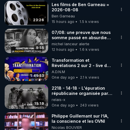
Les films de Ben Garneau =
▶ 30 jours gratuit sur l’application de méditation et 
2026-08-08
Ben Garneau
de bien-être ENVOL :

23:26
15 hours ago
1.5 k views
Rendez-vous sur 
https://www.envol.app/code
 avec 
le code : REGENERE
07/08: une preuve que nous
somme passé en absurdie
une dictature qui veut faire
michel lanceur alerte
taire ses opposant !
9:55
12 hours ago
1.6 k views
Transformation et
Révélations 2 sur 2 - live du
07/08/26
A.D.N.M
1:49:53
One day ago
2.1 k views
2218 - 14-18 - L'épuration
républicaine organisée par
les frères de la truelle
relais-x
15:19
One day ago
243 views
Philippe Guillemant sur l’IA,
la conscience et les OVNI
Nicolas BOUVIER