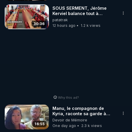
_________

SOUS SERMENT, Jérôme
Kerviel balance tout à
l'Assemblée !
patatrak
LES CODES PROMO DES PARTENAIRES

30:36
12 hours ago
1.2 k views
▶ 10 % de réduction sur toute la boutique 
WARMCOOK (Kuvings) : 

Rendez-vous sur : 
http://rgnr.li/warmcook
 avec le 
code : REGENERE10

▶ 10 % de réduction sur une sélection de produits 
de la boutique VIDYA : 

Rendez-vous sur : 
http://rgnr.li/vidya
 avec le code : 
REGENERE10

Why this ad?
▶ 10 % de réduction sur les extracteurs de la 
Manu, le compagnon de
marque SANA : 

Kyria, raconte sa garde à
vue musclée. PARTAGEZ!
Devoir de Mémoire
Rendez-vous sur 
http://rgnr.li/lechoubrave
 avec le 
16:55
One day ago
2.3 k views
code : REGENERE10
