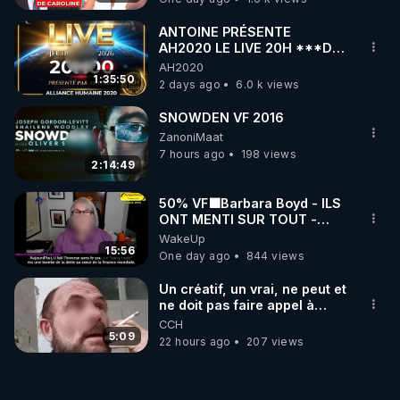
ANTOINE PRÉSENTE
AH2020 LE LIVE 20H ***DU
06/08/2026***
AH2020
1:35:50
2 days ago
6.0 k views
SNOWDEN VF 2016
ZanoniMaat
7 hours ago
198 views
2:14:49
50% VF🟩Barbara Boyd - ILS
ONT MENTI SUR TOUT -
Jocelyne Traduction
WakeUp
15:56
One day ago
844 views
Un créatif, un vrai, ne peut et
ne doit pas faire appel à
l'intelligence artificielle
CCH
5:09
22 hours ago
207 views