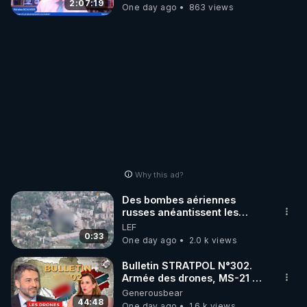
2:07:19
One day ago
863 views
Why this ad?
Des bombes aériennes
russes anéantissent les
centres de contrôle de
LEF
drones de 3 brigades
0:33
One day ago
2.0 k views
ukrainienne
Bulletin STRATPOL N°302.
Armée des drones, MS-21 en
série, missiles coréens.
Generousbear
07.08.2026.
44:48
One day ago
1.6 k views