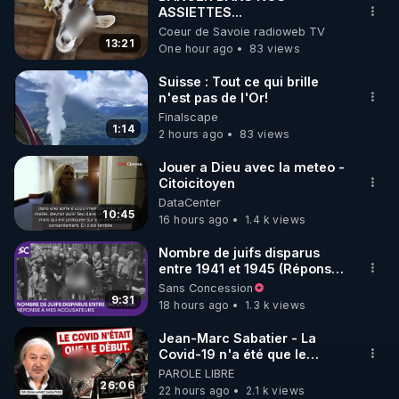
ASSIETTES...
🌱 INSTAGRAM

Coeur de Savoie radioweb TV
13:21
One hour ago
83 views
https://www.instagram.com/rdlr_thierrycasasnovas/
http://rgnr.li/instagram
Suisse : Tout ce qui brille
n'est pas de l'Or!
Finalscape
🌱 LA NEWSLETTER

1:14
2 hours ago
83 views
Pour ne pas rater l’actualité RGNR (stages, 
Jouer a Dieu avec la meteo -
Citoicitoyen
http://rgnr.li/news
DataCenter
10:45
16 hours ago
1.4 k views
🌱 VIDÉOS NON CENSURÉES SUR ODYSEE 

Toutes les vidéos Youtube sont aussi sur la 
Nombre de juifs disparus
entre 1941 et 1945 (Réponse
à mes accusateurs)
Sans Concession
http://rgnr.li/odysee
9:31
18 hours ago
1.3 k views
🌱 LES STAGES EN PRÉSENTIEL

Jean-Marc Sabatier - La
Covid-19 n'a été que le
début - L'ARNm & l'ARNm-aa
PAROLE LIBRE
http://rgnr.li/stages
jusqu où auront-t-il ?
26:06
22 hours ago
2.1 k views