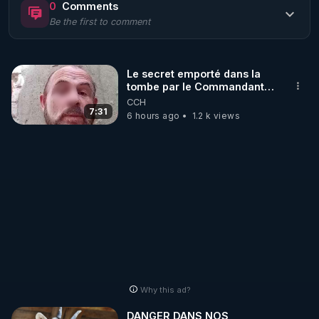
0
Comments
Be the first to comment
🌱 LE MAGAZINE RÉGÉNÈRE 

http://rgnr.li/ymag
Le secret emporté dans la
tombe par le Commandant
🌱 LA BOUTIQUE DU MAGAZINE

Cousteau le 25 juin 1997
CCH
Pour obtenir les anciens numéros que vous avez 
7:31
6 hours ago
1.2 k views
https://boutique.magazine-regenere.fr/
🌱 FIL TELEGRAM

Écoutez les podcasts gratuits de Thierry et les 
https://t.me/rgnr_fr
🌱 FACEBOOK

Why this ad?
http://rgnr.li/facebook
DANGER DANS NOS