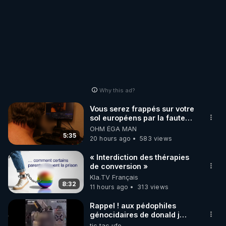
Why this ad?
Vous serez frappés sur votre
sol européens par la faute
des dirigeants qui s'en
OHM ÉGA MAN
mettent dans le nez
5:35
20 hours ago
583 views
« Interdiction des thérapies
de conversion »
Kla.TV Français
8:32
11 hours ago
313 views
Rappel ! aux pédophiles
génocidaires de donald j
trump et ses supporters
tic tac ufo