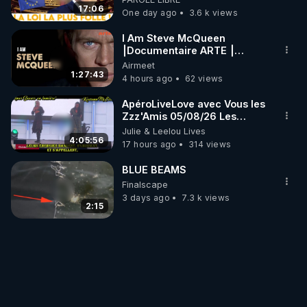
17:06
One day ago
3.6 k views
I Am Steve McQueen
⎮Documentaire ARTE ⎮
Cinema
Airmeet
1:27:43
4 hours ago
62 views
ApéroLiveLove avec Vous les
Zzz'Amis 05/08/26 Les
Zzz'Infos Bonheur de Leelou
Julie & Leelou Lives
4:05:56
17 hours ago
314 views
BLUE BEAMS
Finalscape
3 days ago
7.3 k views
2:15