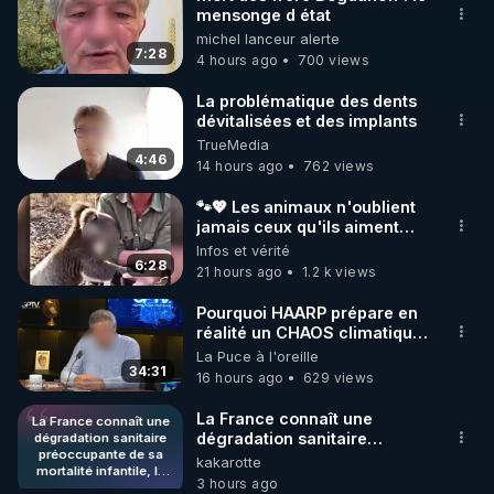
mensonge d état
🌱 INSTAGRAM

michel lanceur alerte
7:28
4 hours ago
700 views
https://www.instagram.com/rdlr_thierrycasasnovas/
http://rgnr.li/instagram
La problématique des dents
dévitalisées et des implants
TrueMedia
🌱 LA NEWSLETTER

4:46
14 hours ago
762 views
Pour ne pas rater l’actualité RGNR (stages, 
🐾💖 Les animaux n'oublient
jamais ceux qu'ils aiment…
http://rgnr.li/news
🥹❤️
Infos et vérité
6:28
21 hours ago
1.2 k views
🌱 VIDÉOS NON CENSURÉES SUR ODYSEE 

Toutes les vidéos Youtube sont aussi sur la 
Pourquoi HAARP prépare en
réalité un CHAOS climatique,
on répond
La Puce à l'oreille
http://rgnr.li/odysee
34:31
16 hours ago
629 views
🌱 LES STAGES EN PRÉSENTIEL

La France connaît une
La France connaît une
dégradation sanitaire
dégradation sanitaire
préoccupante de sa
préoccupante de sa
kakarotte
http://rgnr.li/stages
mortalité infantile, la
mortalité infantile, la faisant
3 hours ago
faisant chuter à la