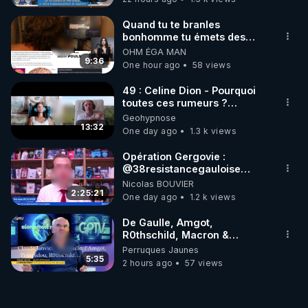
de suivi. Par exemple,
contraintes budgétaires, le
en raison de
nombre de mères et
contraintes
Quand tu te branles
d'enfants accompagnés…
budgétaires, le nombre
bonhomme tu émets des
de mères et d'enfants
ondes ils ont juste omis de
accompagnés…
OHM ÉGA MAN
t'expliquer
9:36
One hour ago
58 views
49 : Celine Dion - Pourquoi
toutes ces rumeurs ?
Enquête sous hypnose
Geohypnose
13:32
One day ago
1.3 k views
Opération Gergovie :
‪@38resistancegauloise‬
‪@MarionSigautOfficiel‬
Nicolas BOUVIER
‪@gladysriifard5710‬ Laëtitia
2:25:21
One day ago
1.2 k views
De Gaulle, Amgot,
R0thschild, Macron &
Pompidou… Macron Claude
Perruques Jaunes
Janvier, GPTV, 18 X 2024
5:35
2 hours ago
57 views