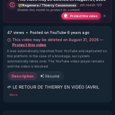
still needs 125
Regenere / Thierry Casasnovas
Shields this month to protect its content
Protect this video
47 views
Posted on YouTube 6 years ago
This video may be deleted on August 31, 2026 —
Protect this video
It was automatically imported from YouTube and replicated on
this platform.
In the case of a blockage, our system
automatically takes over. The YouTube video player remains
until the video is blocked.
Description
Résumé
🌱 LE RETOUR DE THIERRY EN VIDÉO (AVRIL 
2022)!

More
Découvrez la saison 2 des vidéos sur le nouveau 
https://www.rgnr.fr/presentation.html