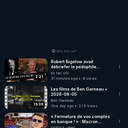
Why this ad?
Robert Bigelow avait
débriefer le pédophile
génocidaire de donald j
tic tac ufo
trump
2:21
31 minutes ago
8 views
Les films de Ben Garneau =
2026-08-05
Ben Garneau
15:39
One day ago
2.1 k views
« Fermeture de vos comptes
en banque ! » : Macron
impose une loi folle !
PAROLE LIBRE