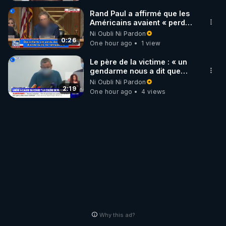
Rand Paul a affirmé que les
Américains avaient « perdu
la liberté » de décider pour
Ni Oubli Ni Pardon
leur corps
0:26
One hour ago
1 view
Le père de la victime : « un
gendarme nous a dit que
c'était une libération
Ni Oubli Ni Pardon
anticipée Covid-19 »
2:19
One hour ago
4 views
Why this ad?