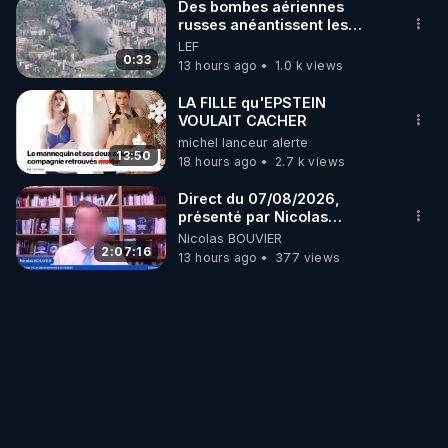
Des bombes aériennes
russes anéantissent les
centres de contrôle de
LEF
drones de 3 brigades
0:33
13 hours ago
1.0 k views
ukrainienne
LA FILLE qu'EPSTEIN
VOULAIT CACHER
michel lanceur alerte
13:50
18 hours ago
2.7 k views
Direct du 07/08/2026,
présenté par Nicolas
BOUVIER
Nicolas BOUVIER
2:07:16
13 hours ago
377 views