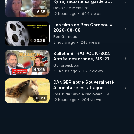
Kyria, raconte sa garde à
vue musclée. PARTAGEZ!
Devoir de Mémoire
Source de l'extrait : 
16:55
12 hours ago
904 views
https://crowdbunker.com/v/SOAngttF
 (à partir de 
52mn 14s)

Les films de Ben Garneau =
2026-08-08
Ben Garneau
Tous les jeudis soirs à 21h se tient la réunion 
23:26
3 hours ago
243 views
publique du Conseil Scientifique Indépendant (CSI). 
Ce conseil réunit des scientifiques, chercheurs et 
Bulletin STRATPOL N°302.
Armée des drones, MS-21 en
soignants indépendants et leurs invités. Il a été créé 
série, missiles coréens.
Generousbear
pour offrir une vision objective et rigoureuse de la 
07.08.2026.
44:48
20 hours ago
1.2 k views
situation sanitaire actuelle, sans aucun conflit 
d’intérêts, dans le but d’informer loyalement la 
DANGER notre Souveraineté
Alimentaire est attaqué...
population sur les meilleurs choix à faire.

Coeur de Savoie radioweb TV
Vous pouvez retrouver les différents Lives sur la 
13:21
12 hours ago
294 views
page 
https://reinfocovid.fr/videos/
 dans la section 
"Conseil Scientifique Indépendant".