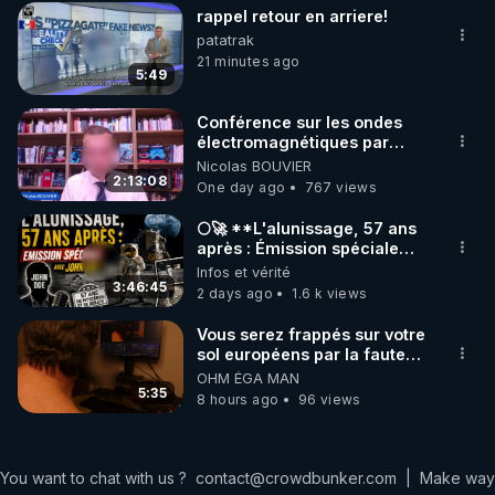
rappel retour en arriere!
patatrak
21 minutes ago
5:49
Conférence sur les ondes
électromagnétiques par
Grégoire Caustru et Bart de
Nicolas BOUVIER
Wever !
2:13:08
One day ago
767 views
🌕🚀 **L'alunissage, 57 ans
après : Émission spéciale
avec John Doe !** 👨 🚀✨
Infos et vérité
3:46:45
2 days ago
1.6 k views
Vous serez frappés sur votre
sol européens par la faute
des dirigeants qui s'en
OHM ÉGA MAN
mettent dans le nez
5:35
8 hours ago
96 views
You want to chat with us ?
contact@crowdbunker.com
|
Make way