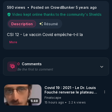
590 views
Posted on CrowdBunker 5 years ago
Video kept online thanks to the community's Shields
Description
Résumé
CSI 12 - Le vaccin Covid empêche-t-il la 
transmission virale et protège-t-il des formes 
More
graves ?

Extrait du Live CSI (Conseil Scientifique 
0
Comments
Indépendant) N° 12 du jeudi 1er juillet 2021 - Extrait 
Be the first to comment
de l'interview de Amine Umlil (docteur en 
pharmacie et pharmacologue au CTIAP - centre 
territorial d'information indépendante et d'avis 
Covid 19 : 2021 - Le Dr. Louis
pharmaceutiques - de l’hôpital de Cholet et juriste). 

Fouché renverse le plateau
de CNews !
Finalscape
Dans cette vidéo il est question du rapport bénéfice 
5:48
15 hours ago
2.2 k views
/ risque et en particulier des 2 bénéfices principaux 