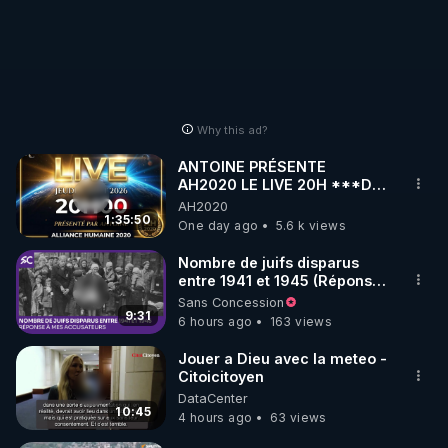
Why this ad?
ANTOINE PRÉSENTE
AH2020 LE LIVE 20H ***DU
06/08/2026***
AH2020
1:35:50
One day ago
5.6 k views
Nombre de juifs disparus
entre 1941 et 1945 (Réponse
à mes accusateurs)
Sans Concession
9:31
6 hours ago
163 views
Jouer a Dieu avec la meteo -
Citoicitoyen
DataCenter
10:45
4 hours ago
63 views