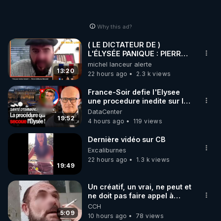
Why this ad?
( LE DICTATEUR DE )
L'ÉLYSÉE PANIQUE : PIERRE
GUILLAUME MERCADAL
michel lanceur alerte
BALANCE TOUT
13:20
22 hours ago
2.3 k views
France-Soir defie l'Elysee
une procedure inedite sur la
sante du president - Nexus
DataCenter
19:52
4 hours ago
119 views
Dernière vidéo sur CB
Excaliburnes
22 hours ago
1.3 k views
19:49
Un créatif, un vrai, ne peut et
ne doit pas faire appel à
l'intelligence artificielle
CCH
5:09
10 hours ago
78 views